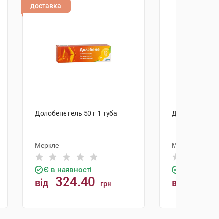
доставка
Долобене гель 50 г 1 туба
Долобене гель 
Меркле
Меркле
Є в наявності
Є в наявно
324.40
214.
від
від
грн