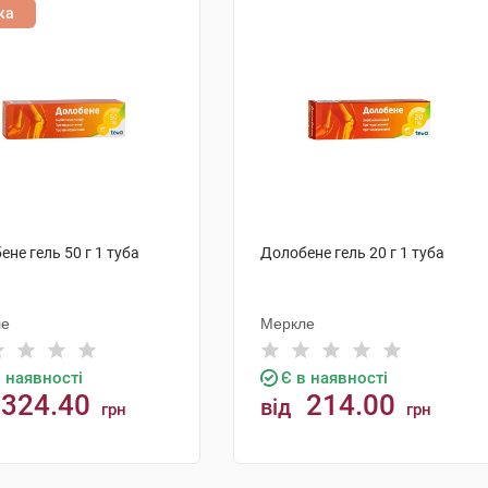
ка
не гель 50 г 1 туба
Долобене гель 20 г 1 туба
ле
Меркле
в наявності
Є в наявності
324.40
214.00
від
грн
грн