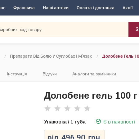
нас
Франшиза
Наші аптеки
Оплата і доставка
Акції
З
Препарати Від Болю У Суглобах І М'язах
Долобене Гель 10
Інструкція
Відгуки
Аналоги та замінники
Долобене гель 100 г
Є в наявності
Упаковка / 1 туба
від
496.90
грн