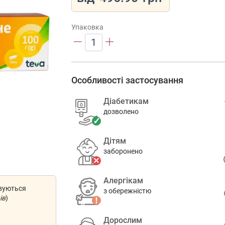
Упаковка
1
Особливості застосування
Діабетикам
дозволено
Дітям
заборонено
Алергікам
овуються
з обережністю
ів
)
Дорослим