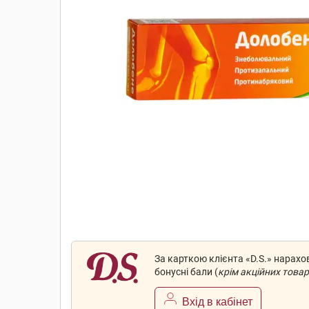
За карткою клієнта «D.S.» нарах
бонусні бали (
крім акційних товар
Вхід в кабінет