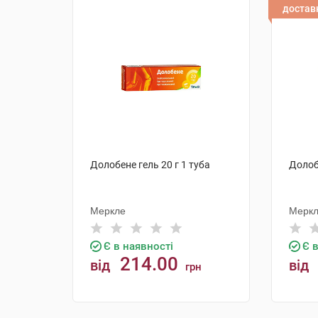
достав
Долобене гель 20 г 1 туба
Долобе
Меркле
Мерк
Є в наявності
Є 
214.00
від
від
грн