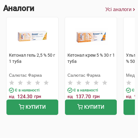
Аналоги
Усі аналоги
Кетонал гель 2,5 % 50 г
Кетонал крем 5 % 30 г 1
Ультр
1 туба
туба
% 50 г
Салютас Фарма
Салютас Фарма
Меда
Є в наявності
Є в наявності
Є в
124.30
грн
137.70
грн
9
від
від
від
КУПИТИ
КУПИТИ