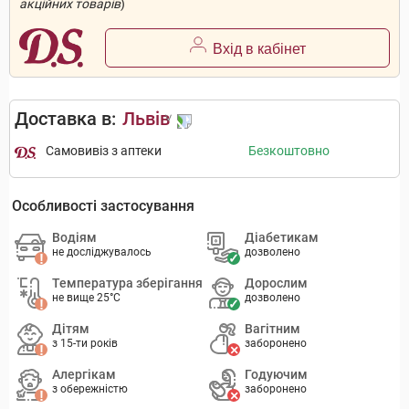
акційних товарів
)
Вхід в кабінет
Доставка в:
Львів
Самовивіз з аптеки
Безкоштовно
Особливості застосування
Водіям
Діабетикам
не досліджувалось
дозволено
Температура зберігання
Дорослим
не вище 25°C
дозволено
Дітям
Вагітним
з 15-ти років
заборонено
Алергікам
Годуючим
з обережністю
заборонено