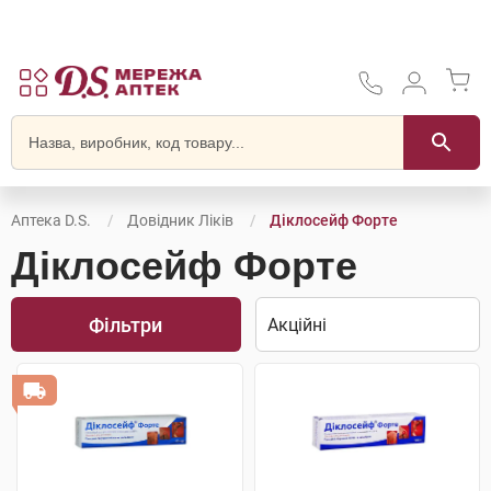
Аптека D.S.
Довідник Ліків
Діклосейф Форте
Діклосейф Форте
Фільтри