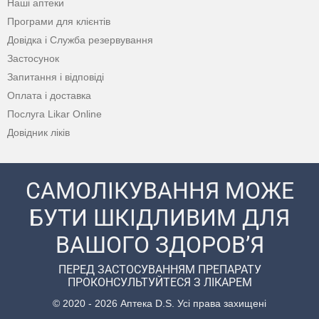
Наші аптеки
Програми для клієнтів
Довідка і Служба резервування
Застосунок
Запитання і відповіді
Оплата і доставка
Послуга Likar Online
Довідник ліків
САМОЛІКУВАННЯ МОЖЕ
БУТИ ШКІДЛИВИМ ДЛЯ
ВАШОГО ЗДОРОВ’Я
ПЕРЕД ЗАСТОСУВАННЯМ ПРЕПАРАТУ
ПРОКОНСУЛЬТУЙТЕСЯ З ЛІКАРЕМ
© 2020 - 2026 Аптека D.S. Усі права захищені