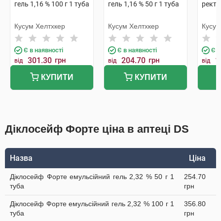
гель 1,16 % 100 г 1 туба
гель 1,16 % 50 г 1 туба
ректа
Кусум Хелтхкер
Кусум Хелтхкер
Кусум
Є в наявності
Є в наявності
Є в
301.30
грн
204.70
грн
1
від
від
від
КУПИТИ
КУПИТИ
Діклосейф Форте ціна в аптеці DS
Назва
Ціна
Діклосейф Форте емульсійний гель 2,32 % 50 г 1
254.70
туба
грн
Діклосейф Форте емульсійний гель 2,32 % 100 г 1
356.80
туба
грн