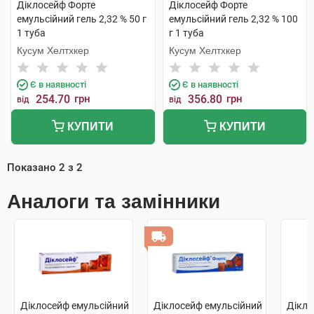
Діклосейф Форте
Діклосейф Форте
емульсійний гель 2,32 % 50 г
емульсійний гель 2,32 % 100
1 туба
г 1 туба
Кусум Хелтхкер
Кусум Хелтхкер
Є в наявності
Є в наявності
254.70
грн
356.80
грн
від
від
КУПИТИ
КУПИТИ
Показано
2
з
2
Аналоги та замінники
Діклосейф емульсійний
Діклосейф емульсійний
Дікло