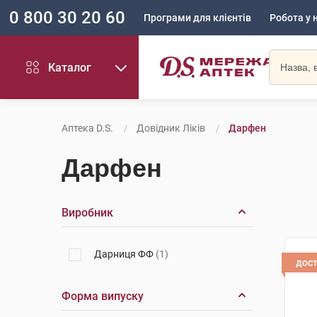
0 800 30 20 60
Програми для клієнтів
Робота у 
Каталог
Аптека D.S.
Довідник Ліків
Дарфен
Дарфен
Виробник
Дарниця ФФ
(1)
дос
Форма випуску