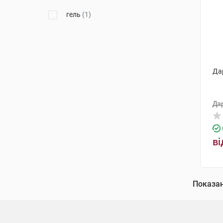
гель
(1)
Дар
Да
ві
Показа