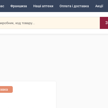
нас
Франшиза
Наші аптеки
Оплата і доставка
Акції
З
тавка