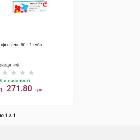
фен гель 50 г 1 туба
рниця ФФ
Є в наявності
271.80
д
грн
КУПИТИ
но
1
з
1