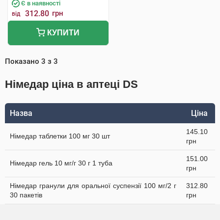
Є в наявності
312.80
грн
від
КУПИТИ
Показано
3
з
3
Німедар ціна в аптеці DS
Назва
Ціна
145.10
Німедар таблетки 100 мг 30 шт
грн
151.00
Німедар гель 10 мг/г 30 г 1 туба
грн
Німедар гранули для оральної суспензії 100 мг/2 г
312.80
30 пакетів
грн