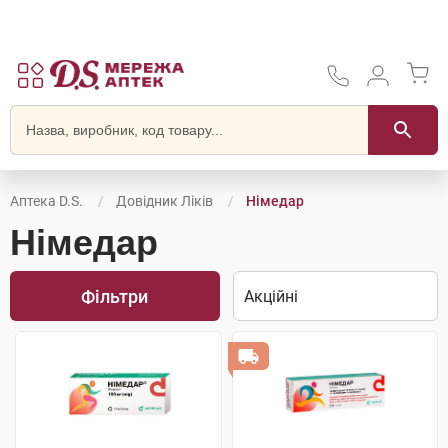
Аптека D.S.
Довідник Ліків
Німедар
Німедар
Фільтри