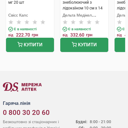
мг 20 шт
знеболюючий з
знеб
лідокаїном 10 см х 14
лідок
см пластир 4 шт
см пл
Свісс Капс
Дельта Медікел
Дельт
Промоушнз
Пром
Є в наявності
Є в наявності
Є в
222.70
грн
332.60
грн
4
від
від
від
КУПИТИ
КУПИТИ
Гаряча лінія
0 800 30 20 60
Безкоштовно зі стаціонарних і
Будні:
8:00 - 21:00