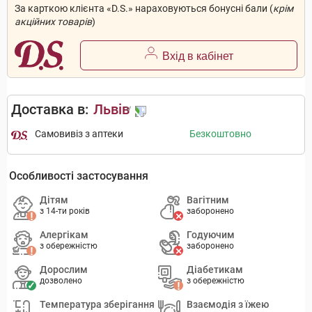
За карткою клієнта «D.S.» нараховуються бонусні бали (
крім
акційних товарів
)
Вхід в кабінет
Доставка в:
Львів
Самовивіз з аптеки
Безкоштовно
Особливості застосування
Дітям
Вагітним
з 14-ти років
заборонено
Алергікам
Годуючим
з обережністю
заборонено
Дорослим
Діабетикам
дозволено
з обережністю
Температура зберігання
Взаємодія з їжею