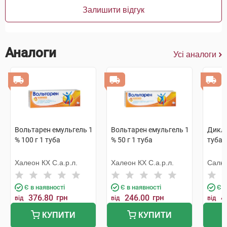
Залишити відгук
Аналоги
Усі аналоги
Вольтарен емульгель 1
Вольтарен емульгель 1
Дикла
% 100 г 1 туба
% 50 г 1 туба
туба
Халеон КХ С.а.р.л.
Халеон КХ С.а.р.л.
Салю
Є в наявності
Є в наявності
Є в
376.80
грн
246.00
грн
4
від
від
від
КУПИТИ
КУПИТИ