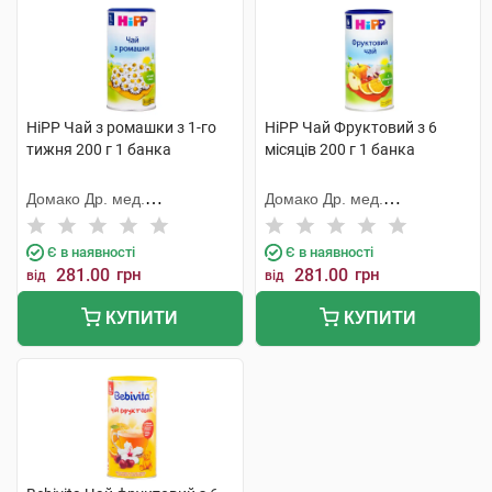
HiPP Чай з ромашки з 1-го
HiPP Чай Фруктовий з 6
тижня 200 г 1 банка
місяців 200 г 1 банка
Домако Др. мед.
Домако Др. мед.
Ауфдермаур АГ
Ауфдермаур АГ
Є в наявності
Є в наявності
281.00
грн
281.00
грн
від
від
КУПИТИ
КУПИТИ