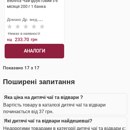
Bebivita Чай фруктовий з 6
місяця 200 г 1 банка
Домако Др. мед.
Ауфдермаур АГ
Немає в наявності
233.70
грн
від
АНАЛОГИ
Показано
17
з
17
Поширені запитання
Яка ціна на дитячі чаї та відвари ?
Вартість товару в каталозі дитячі чаї та відвари
починається від 37 грн.
Які дитячі чаї та відвари найдешевші?
Недорогими товарами в категорії дитячі чаї та відвари є: