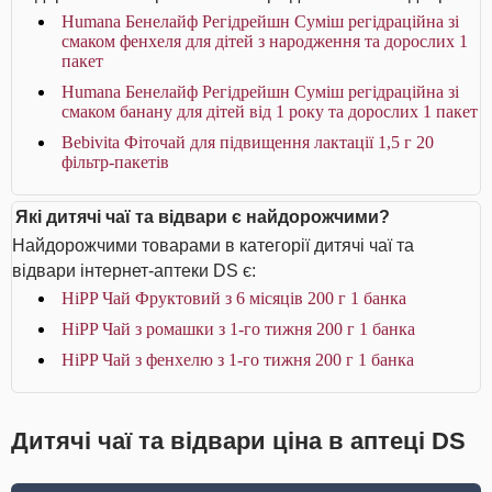
Humana Бенелайф Регідрейшн Суміш регідраційна зі
смаком фенхеля для дітей з народження та дорослих 1
пакет
Humana Бенелайф Регідрейшн Суміш регідраційна зі
смаком банану для дітей від 1 року та дорослих 1 пакет
Bebivita Фіточай для підвищення лактації 1,5 г 20
фільтр-пакетів
Які дитячі чаї та відвари є найдорожчими?
Найдорожчими товарами в категорії дитячі чаї та
відвари інтернет-аптеки DS є:
HiPP Чай Фруктовий з 6 місяців 200 г 1 банка
HiPP Чай з ромашки з 1-го тижня 200 г 1 банка
HiPP Чай з фенхелю з 1-го тижня 200 г 1 банка
Дитячі чаї та відвари ціна в аптеці DS