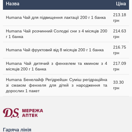
Назва
Ціна
213.18
Humana Чай для підвищення лактації 200 г 1 банка
грн
Humana Чай розчинний Солодкі сни з 4 місяців 200
214.63
г 1 банка
грн
216.75
Humana Чай фруктовий від 8 місяців 200 г 1 банка
грн
Humana Чай дитячий з фенхелем та кмином з 4
217.09
місяців 200 г 1 банка
грн
Humana Бенелайф Регідрейшн Суміш регідраційна
33.30
зі смаком фенхеля для дітей з народження та
грн
дорослих 1 пакет
Гаряча лінія