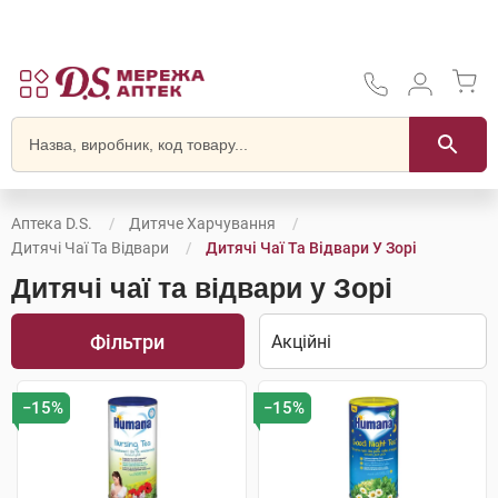
Аптека D.S.
Дитяче Харчування
Дитячі Чаї Та Відвари
Дитячі Чаї Та Відвари У Зорі
Дитячі чаї та відвари у Зорі
Фільтри
−15%
−15%