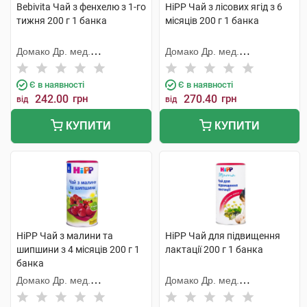
Bebivita Чай з фенхелю з 1-го
HiPP Чай з лісових ягід з 6
тижня 200 г 1 банка
місяців 200 г 1 банка
Домако Др. мед.
Домако Др. мед.
Ауфдермаур АГ
Ауфдермаур АГ
Є в наявності
Є в наявності
242.00
грн
270.40
грн
від
від
КУПИТИ
КУПИТИ
HiPP Чай з малини та
HiPP Чай для підвищення
шипшини з 4 місяців 200 г 1
лактації 200 г 1 банка
банка
Домако Др. мед.
Домако Др. мед.
Ауфдермаур АГ
Ауфдермаур АГ