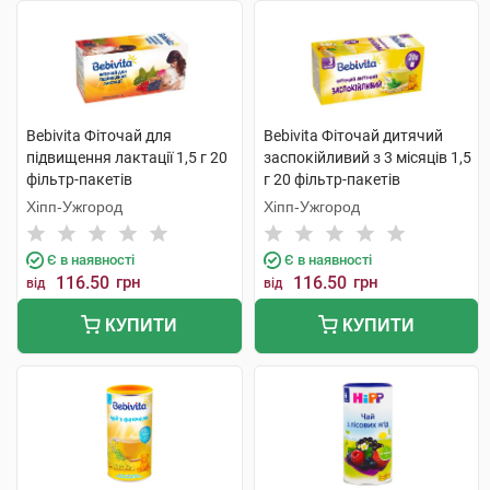
Bebivita Фіточай для
Bebivita Фіточай дитячий
підвищення лактації 1,5 г 20
заспокійливий з 3 місяців 1,5
фільтр-пакетів
г 20 фільтр-пакетів
Хіпп-Ужгород
Хіпп-Ужгород
Є в наявності
Є в наявності
116.50
грн
116.50
грн
від
від
КУПИТИ
КУПИТИ