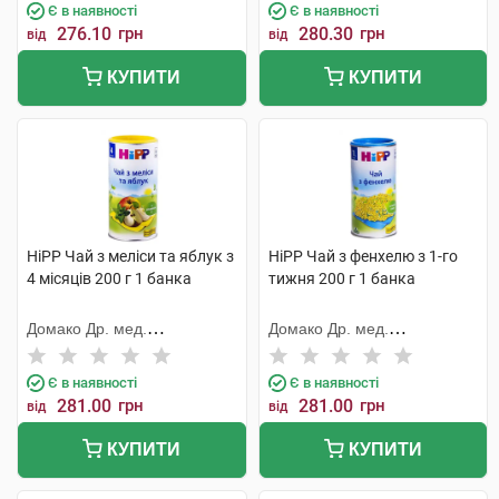
Є в наявності
Є в наявності
276.10
грн
280.30
грн
від
від
КУПИТИ
КУПИТИ
HiPP Чай з меліси та яблук з
HiPP Чай з фенхелю з 1-го
4 місяців 200 г 1 банка
тижня 200 г 1 банка
Домако Др. мед.
Домако Др. мед.
Ауфдермаур АГ
Ауфдермаур АГ
Є в наявності
Є в наявності
281.00
грн
281.00
грн
від
від
КУПИТИ
КУПИТИ