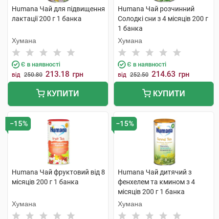
Humana Чай для підвищення
Humana Чай розчинний
лактації 200 г 1 банка
Солодкі сни з 4 місяців 200 г
1 банка
Хумана
Хумана
Є в наявності
Є в наявності
213.18
214.63
грн
грн
від
250.80
від
252.50
КУПИТИ
КУПИТИ
−15%
−15%
Humana Чай фруктовий від 8
Humana Чай дитячий з
місяців 200 г 1 банка
фенхелем та кмином з 4
місяців 200 г 1 банка
Хумана
Хумана