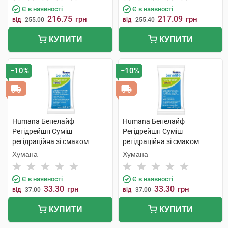
Є в наявності
Є в наявності
216.75
217.09
грн
грн
від
255.00
від
255.40
КУПИТИ
КУПИТИ
−10%
−10%
Humana Бенелайф
Humana Бенелайф
Регідрейшн Суміш
Регідрейшн Суміш
регідраційна зі смаком
регідраційна зі смаком
фенхеля для дітей з
банану для дітей від 1 року
Хумана
Хумана
народження та дорослих 1
та дорослих 1 пакет
пакет
Є в наявності
Є в наявності
33.30
33.30
грн
грн
від
37.00
від
37.00
КУПИТИ
КУПИТИ