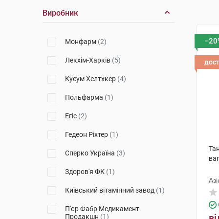
Виробник
−20
Монфарм
(2)
Лекхім-Харків
(5)
дос
Кусум Хелтхкер
(4)
Польфарма
(1)
Егіс
(2)
Гедеон Ріхтер
(1)
Та
Сперко Україна
(3)
ваг
Здоров'я ФК
(1)
Азі
Київський вітамінний завод
(1)
Фр
П'єр Фабр Медикамент
ві
Продакшн
(1)