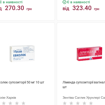
Є в наявності
Є в наявності
270.30
323.40
д
від
грн
грн
КУПИТИ
КУПИТИ
олек супозиторії 50 мг 10 шт
Ліменда супозиторії вагінал
шт
хім-Харків
Зентіва Саглик Урунлері Са
Тіджарет А.Ш