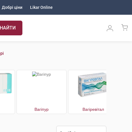
Добрі ціни
Likar Online
НАЙТИ
рі
Вагіпур
Вагіревітал