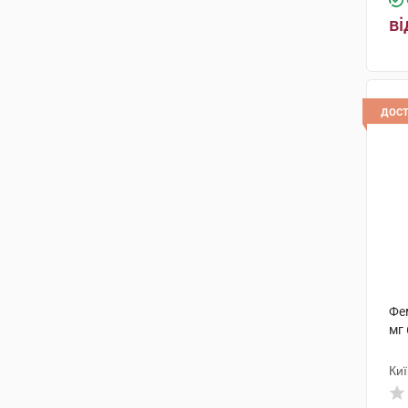
ві
дос
Фем
мг 
Киї