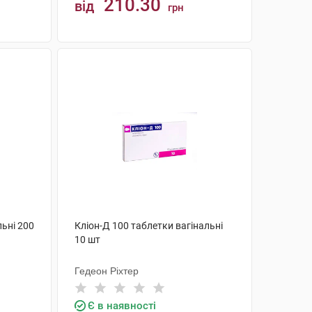
210.30
від
грн
КУПИТИ
льні 200
Кліон-Д 100 таблетки вагінальні
10 шт
Гедеон Ріхтер
Є в наявності