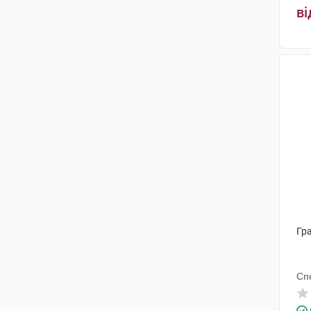
ві
Гра
Сп