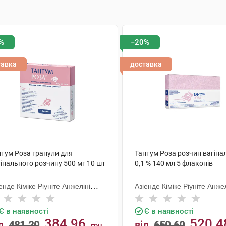
%
−20%
тавка
доставка
нтум Роза гранули для
Тантум Роза розчин вагіна
інального розчину 500 мг 10 шт
0,1 % 140 мл 5 флаконів
енде Кіміке Ріуніте Анжеліні
Азіенде Кіміке Ріуніте Анжел
анческо
Франческо
Є в наявності
Є в наявності
384.96
520.4
д
481.20
від
650.60