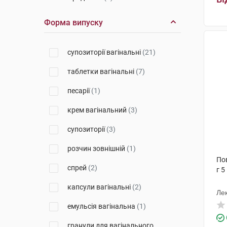
Фармак
(1)
Форма випуску
Зентіва Саглик Урунлері Санаї
ве Тіджарет А.Ш
(1)
супозиторії вагінальні
(21)
Б.Браун Медікал
(1)
таблетки вагінальні
(7)
Софартекс
(2)
песарії
(1)
Евертоджен Лайф Саєнсиз
(1)
крем вагінальний
(3)
Екселтіс Ілач Санаї ве Тіджарет
Анонім Шіркеті
(3)
супозиторії
(3)
Іннотера Шузі
(2)
розчин зовнішній
(1)
Пов
АЙКОР ЛАЙФ САЙЕНСИЗ Б.В.
спрей
(2)
г 5
(1)
капсули вагінальні
(2)
Азіенде Кіміке Ріуніте Анжеліні
Лек
Франческо
(2)
емульсія вагінальна
(1)
Мепро Фармасьютикалс Пріват
(1)
гранули для вагінального