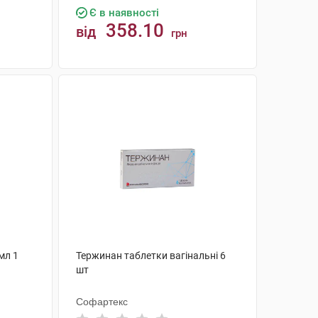
Є в наявності
358.10
від
грн
КУПИТИ
 мл 1
Тержинан таблетки вагінальні 6
шт
Софартекс