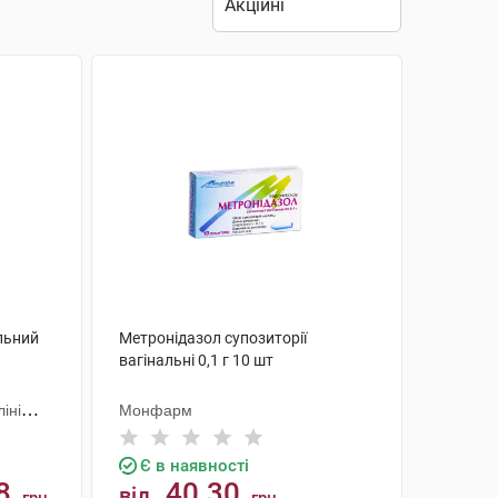
льний
Метронідазол супозиторії
вагінальні 0,1 г 10 шт
іні
Монфарм
Є в наявності
8
40.30
від