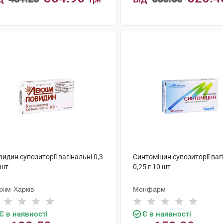
грн
КУПИТИ
КУПИТИ
идин супозиторії вагінальні 0,3
Синтоміцин супозиторії ваг
 шт
0,25 г 10 шт
хім-Харків
Монфарм
Є в наявності
Є в наявності