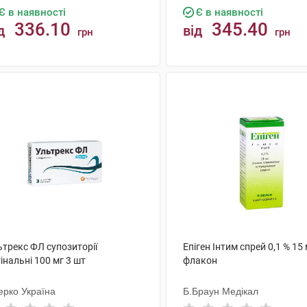
Є в наявності
Є в наявності
336.10
345.40
д
від
грн
грн
КУПИТИ
КУПИТИ
ьтрекс ФЛ супозиторії
Епіген Інтим спрей 0,1 % 15
інальні 100 мг 3 шт
флакон
ерко Україна
Б.Браун Медікал