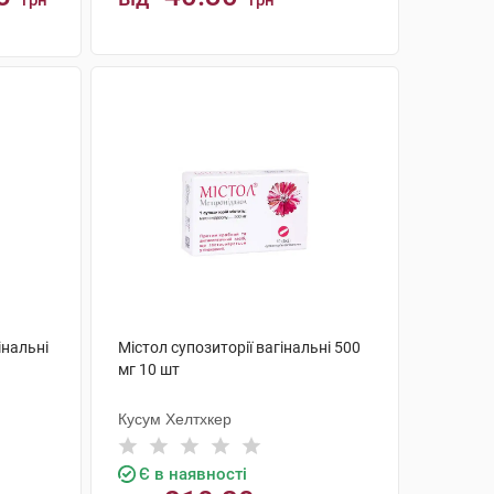
грн
грн
КУПИТИ
інальні
Містол супозиторії вагінальні 500
мг 10 шт
Кусум Хелтхкер
Є в наявності