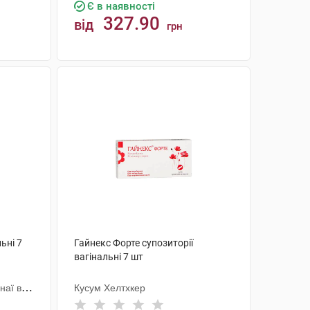
Є в наявності
327.90
від
грн
КУПИТИ
ьні 7
Гайнекс Форте супозиторії
вагінальні 7 шт
наї ве
Кусум Хелтхкер