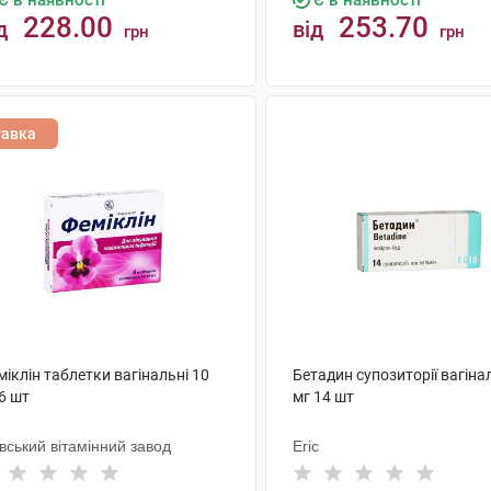
Є в наявності
Є в наявності
228.00
253.70
д
від
грн
грн
КУПИТИ
КУПИТИ
тавка
іклін таблетки вагінальні 10
Бетадин супозиторії вагіна
6 шт
мг 14 шт
вський вітамінний завод
Егіс