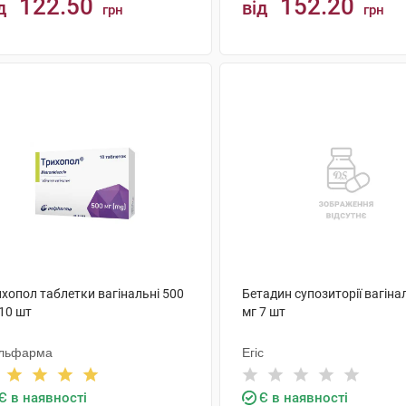
122.50
152.20
д
від
грн
грн
КУПИТИ
КУПИТИ
хопол таблетки вагінальні 500
Бетадин супозиторії вагіна
10 шт
мг 7 шт
льфарма
Егіс
Є в наявності
Є в наявності