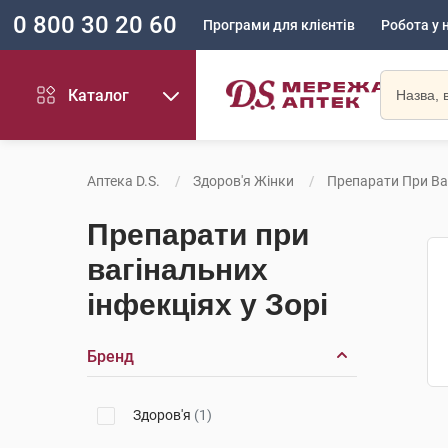
0 800 30 20 60
Програми для клієнтів
Робота у 
Каталог
Аптека D.S.
Здоров'я Жінки
Препарати При Ва
Препарати при
вагінальних
інфекціях у Зорі
Бренд
Здоров'я
(1)