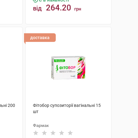
Є в наявності
264.20
від
грн
КУПИТИ
доставка
льні 200
Фітобор супозиторії вагінальні 15
шт
Фармак