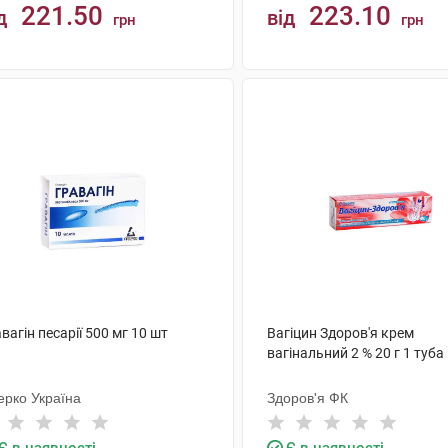
221.50
223.10
д
від
грн
грн
КУПИТИ
КУПИТИ
вагін песарії 500 мг 10 шт
Вагіцин Здоров'я крем
вагінальний 2 % 20 г 1 туба
ерко Україна
Здоров'я ФК