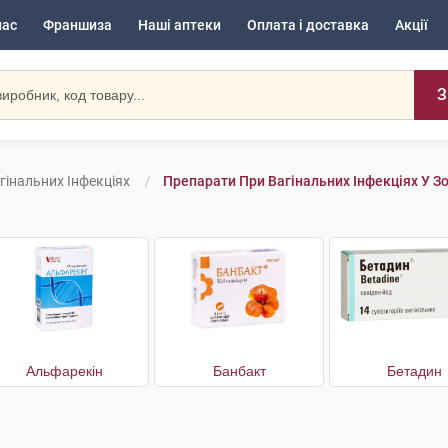
нас
Франшиза
Наші аптеки
Оплата і доставка
Акції
З
гінальних Інфекціях
Препарати При Вагінальних Інфекціях У Зо
Альфарекін
Банбакт
Бетадин