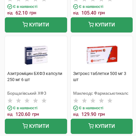
Є в наявності
Є в наявності
62.10
грн
105.40
грн
від
від
КУПИТИ
КУПИТИ
Азитроміцин БХФЗ капсули
Зитрокс таблетки 500 мг 3
250 мг 6 шт
шт
Борщагівський ХФЗ
Маклеодс Фармасьютикалс
Є в наявності
Є в наявності
120.60
грн
129.90
грн
від
від
КУПИТИ
КУПИТИ