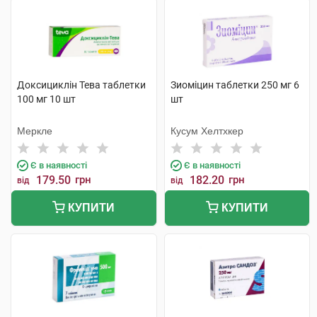
Доксициклін Тева таблетки
Зиоміцин таблетки 250 мг 6
100 мг 10 шт
шт
Меркле
Кусум Хелтхкер
Є в наявності
Є в наявності
179.50
грн
182.20
грн
від
від
КУПИТИ
КУПИТИ