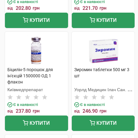
Є в наявності
Є в наявності
202.80
грн
221.70
грн
від
від
КУПИТИ
КУПИТИ
Біцилін-5 порошок для
Зиромин таблетки 500 мг 3
ін'єкцій 1500000 ОД 1
шт
флакон
Київмедпрепарат
Уорлд Медицин Ілач Сан. Ве
Тідж
Є в наявності
Є в наявності
237.80
грн
246.90
грн
від
від
КУПИТИ
КУПИТИ