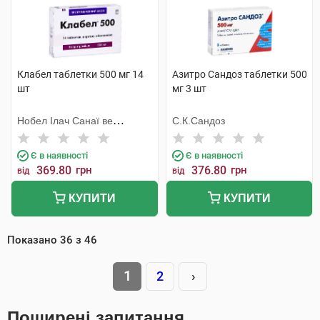
Клабел таблетки 500 мг 14
Азитро Сандоз таблетки 500
шт
мг 3 шт
Нобел Ілач Санаї ве
С.К.Сандоз
Тіджарет
Є в наявності
Є в наявності
369.80
грн
376.80
грн
від
від
КУПИТИ
КУПИТИ
Показано
36
з
46
1
2
›
Поширені запитання