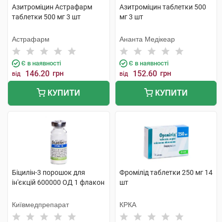
Азитроміцин Астрафарм
Азитроміцин таблетки 500
таблетки 500 мг 3 шт
мг 3 шт
Астрафарм
Ананта Медікеар
Є в наявності
Є в наявності
146.20
грн
152.60
грн
від
від
КУПИТИ
КУПИТИ
Біцилін-3 порошок для
Фромілід таблетки 250 мг 14
ін'єкцій 600000 ОД 1 флакон
шт
Київмедпрепарат
КРКА