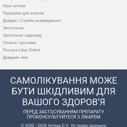
Наші аптеки
Програми для клієнтів
Довідка і Служба резервування
Застосунок
Запитання і відповіді
Оплата і доставка
Послуга Likar Online
Довідник ліків
САМОЛІКУВАННЯ МОЖЕ
БУТИ ШКІДЛИВИМ ДЛЯ
ВАШОГО ЗДОРОВ’Я
ПЕРЕД ЗАСТОСУВАННЯМ ПРЕПАРАТУ
ПРОКОНСУЛЬТУЙТЕСЯ З ЛІКАРЕМ
© 2020 - 2026 Аптека D.S. Усі права захищені