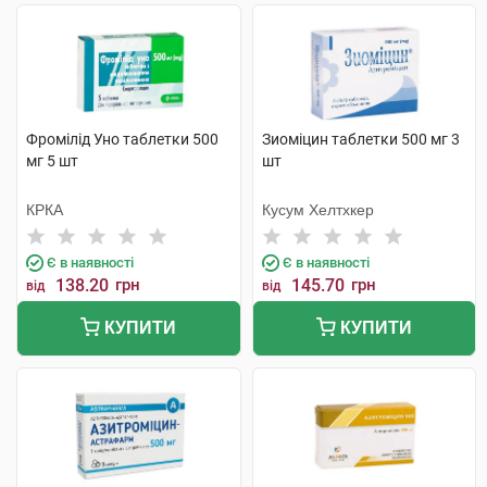
Фромілід Уно таблетки 500
Зиоміцин таблетки 500 мг 3
мг 5 шт
шт
КРКА
Кусум Хелтхкер
Є в наявності
Є в наявності
138.20
грн
145.70
грн
від
від
КУПИТИ
КУПИТИ