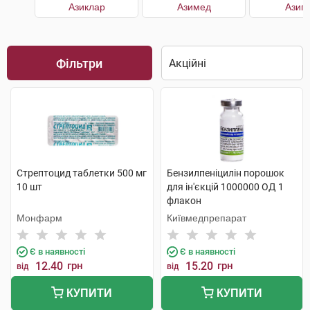
Азиклар
Азимед
Азип
Фільтри
Стрептоцид таблетки 500 мг
Бензилпеніцилін порошок
10 шт
для ін'єкцій 1000000 ОД 1
флакон
Монфарм
Київмедпрепарат
Є в наявності
Є в наявності
12.40
грн
15.20
грн
від
від
КУПИТИ
КУПИТИ