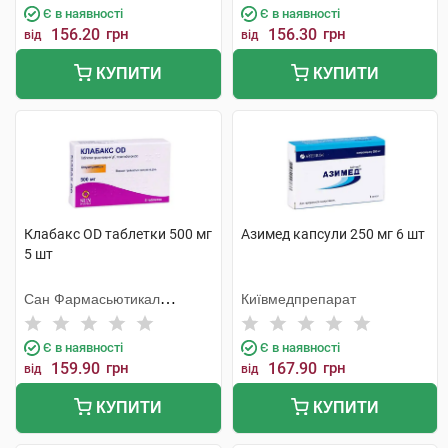
Є в наявності
Є в наявності
156.20
грн
156.30
грн
від
від
КУПИТИ
КУПИТИ
Клабакс OD таблетки 500 мг
Азимед капсули 250 мг 6 шт
5 шт
Сан Фармасьютикал
Київмедпрепарат
Індастріз
Є в наявності
Є в наявності
159.90
грн
167.90
грн
від
від
КУПИТИ
КУПИТИ