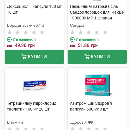
Доксициклін капсули 100 мг
Пеніцилін G натрієва сіль
10 шт
Сандоз порошок для ін'єкцій
1000000 МО 1 флакон
Борщагівський ХФЗ
Сандоз
Є в наявності
Є в наявності
49.20
грн
51.80
грн
від
від
КУПИТИ
КУПИТИ
Тетрацикліну гідрохлорид
Азитроміцин Здоров'я
таблетки 100 мг 20 шт
капсули 500 мг 3 шт
Вітаміни
Здоров'я ФК