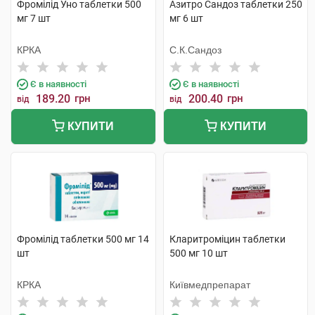
Фромілід Уно таблетки 500
Азитро Сандоз таблетки 250
мг 7 шт
мг 6 шт
КРКА
С.К.Сандоз
Є в наявності
Є в наявності
189.20
грн
200.40
грн
від
від
КУПИТИ
КУПИТИ
Фромілід таблетки 500 мг 14
Кларитроміцин таблетки
шт
500 мг 10 шт
КРКА
Київмедпрепарат