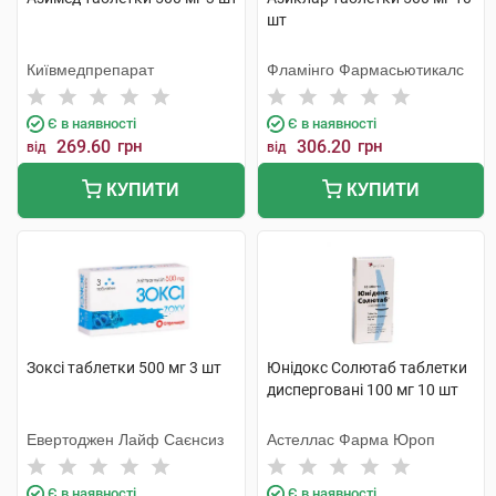
шт
Київмедпрепарат
Фламінго Фармасьютикалс
Є в наявності
Є в наявності
269.60
грн
306.20
грн
від
від
КУПИТИ
КУПИТИ
Зоксі таблетки 500 мг 3 шт
Юнідокс Солютаб таблетки
дисперговані 100 мг 10 шт
Евертоджен Лайф Саєнсиз
Астеллас Фарма Юроп
Є в наявності
Є в наявності