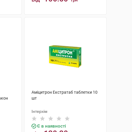
грн
КУПИТИ
Аміцитрон Екстратаб таблетки 10
акон
шт
Інтерхім
Є в наявності