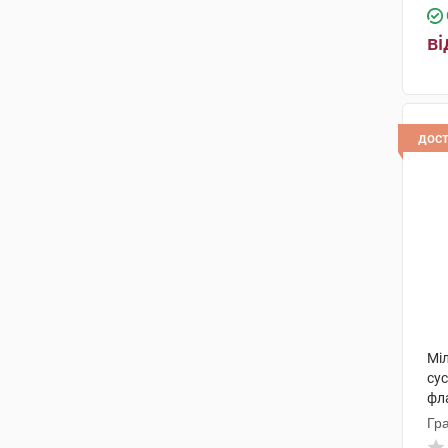
ві
дос
Мі
сус
фл
Гр