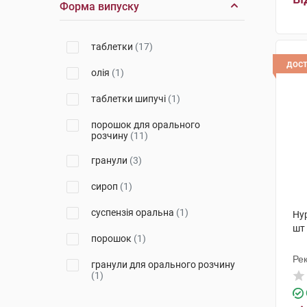
Форма випуску
Здоров'я ФК
(2)
Чарлі ПП
(3)
таблетки
(17)
дос
Дельта Медікел
(1)
олія
(1)
Буарон
(1)
таблетки шипучі
(1)
Ананта Медікеар
(2)
порошок для орального
розчину
(11)
Рафтон Лабораторіз
(3)
гранули
(3)
Гракуре Фармасьютікалс
(1)
сироп
(1)
Евертоджен Лайф Саєнсиз
(3)
суспензія оральна
(1)
Ну
Лабораторіос Алкала Фарма
шт
(1)
порошок
(1)
Рек
Сперко Україна
(1)
гранули для орального розчину
Ін
(1)
Сава Хелскеа
(3)