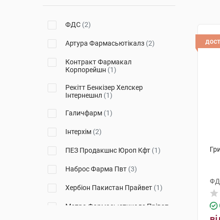
ФДС
(2)
дос
Артура Фармасьютікалз
(2)
Контракт Фармакал
Корпорейшн
(1)
Рекітт Бенкізер Хелскер
Інтернешнл
(1)
Галичфарм
(1)
Інтерхім
(2)
Гр
ПЕЗ Продакшнс Юроп Кфт
(1)
Наброс Фарма Пвт
(3)
ФД
Хербіон Пакистан Прайвет
(1)
Мепро Фармасьютикалс Пріват
(1)
ві