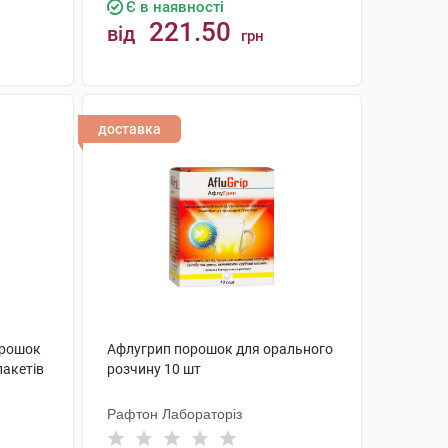
Є в наявності
221.50
від
грн
КУПИТИ
доставка
орошок
Афлугрип порошок для орального
пакетів
розчину 10 шт
Рафтон Лабораторіз