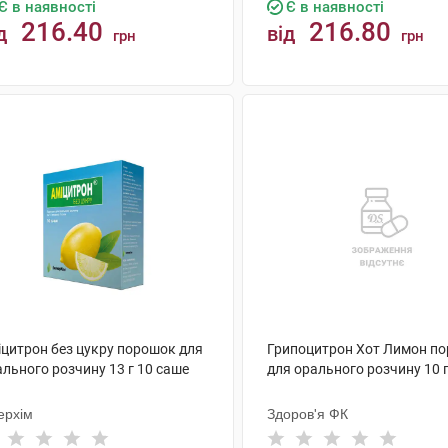
Є в наявності
Є в наявності
216.40
216.80
д
від
грн
грн
КУПИТИ
КУПИТИ
іцитрон без цукру порошок для
Грипоцитрон Хот Лимон п
льного розчину 13 г 10 саше
для орального розчину 10 
ерхім
Здоров'я ФК