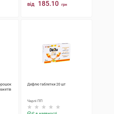
185.10
від
грн
КУПИТИ
орошок
Дефлю таблетки 20 шт
пакетів
Чарлі ПП
Є в наявності