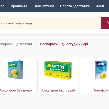
нас
Франшиза
Наші аптеки
Оплата і доставка
Акції
З
епарати Від Застуди
Препарати Від Застуди У Зорі
Аміцитрон без цукру
Аміцитрон Екстратаб
Антифлу