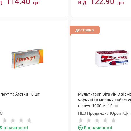
114.40
122.90
д
від
грн
грн
КУПИТИ
КУПИТИ
доставка
ипаут таблетки 10 шт
Мультигрип Вітамін С зі с
чорниці та малини таблетк
шипучі 1000 мг 10 шт
С
ПЕЗ Продакшнс Юроп Кфт
Є в наявності
Є в наявності