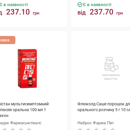
Є в наявності
Є в наявності
237.10
237.70
д
від
грн
грн
КУПИТИ
КУПИТИ
тавка
лістан мультисимптомний
Флюколд Саше порошок д
пензія оральна 100 мл 1
орального розчину 5 г 10 
акон
акуре Фармасьютікалс
Наброс Фарма Пвт