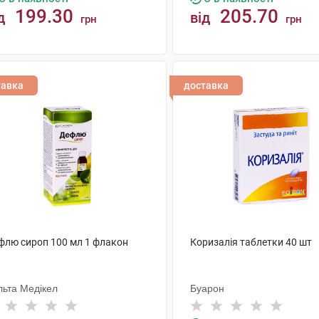
199.30
205.70
д
від
грн
грн
КУПИТИ
КУПИТИ
тавка
доставка
флю сироп 100 мл 1 флакон
Коризалія таблетки 40 шт
льта Медікел
Буарон