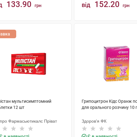
133.90
152.20
д
від
грн
грн
КУПИТИ
КУПИТИ
тавка
лістан мультисимптомний
Грипоцитрон Кідс Оранж п
блетки 12 шт
для орального розчину 10 
про Фармасьютикалс Пріват
Здоров'я ФК
Є в наявності
Є в наявності