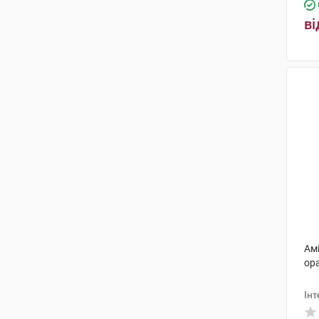
ві
Ам
ора
Інт