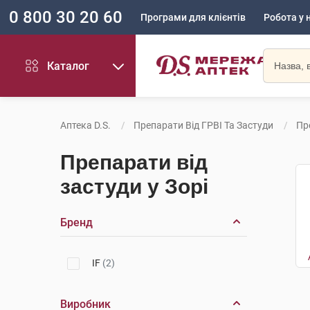
0 800 30 20 60
Програми для клієнтів
Робота у 
Каталог
Аптека D.S.
Препарати Від ГРВІ Та Застуди
Пр
Препарати від
застуди у Зорі
Бренд
IF
(2)
Виробник