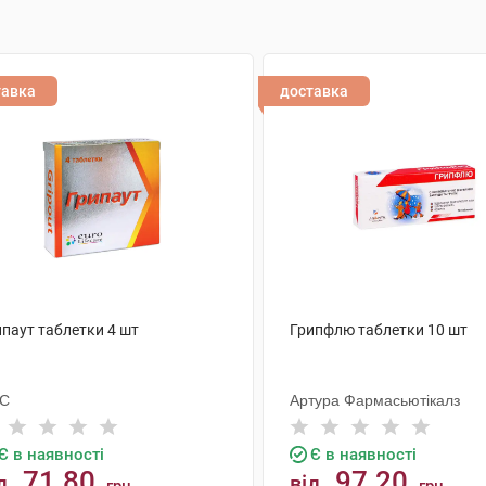
тавка
доставка
ипаут таблетки 4 шт
Грипфлю таблетки 10 шт
С
Артура Фармасьютікалз
Є в наявності
Є в наявності
71.80
97.20
д
від