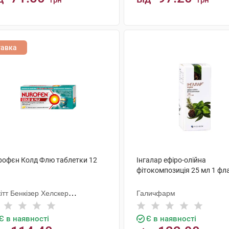
грн
грн
КУПИТИ
КУПИТИ
тавка
рофєн Колд Флю таблетки 12
Інгалар ефіро-олійна
фітокомпозиція 25 мл 1 фл
ітт Бенкізер Хелскер
Галичфарм
тернешнл
Є в наявності
Є в наявності