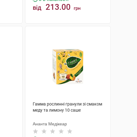
213.00
від
грн
КУПИТИ
Гамма рослинні гранули зі смаком
меду та лимону 10 саше
Ананта Медікеар