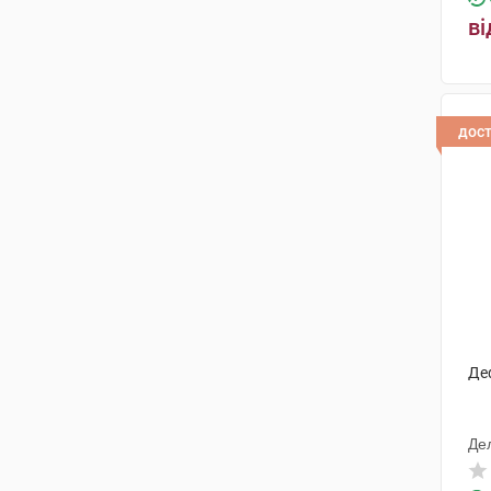
ві
дос
Де
Де