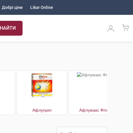
Добрі ціни
Likar Online
НАЙТИ
Афлугрип
Афлумакс Фіто
Вікс 