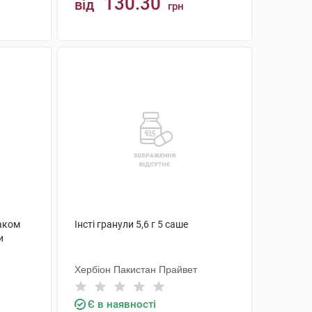
130.30
від
грн
КУПИТИ
маком
Інсті гранули 5,6 г 5 саше
и
Хербіон Пакистан Прайвет
Є в наявності