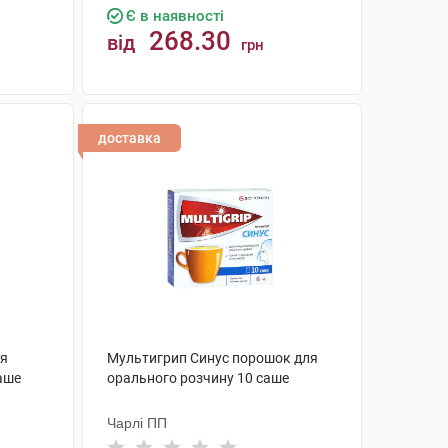
Є в наявності
268.30
від
грн
КУПИТИ
доставка
ля
Мультигрип Синус порошок для
саше
орального розчину 10 саше
Чарлі ПП