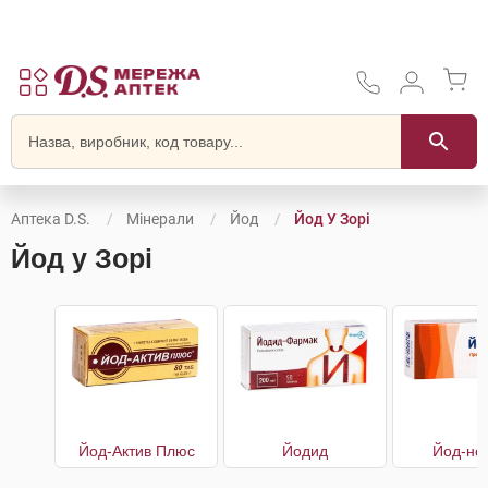
Аптека D.S.
Мінерали
Йод
Йод У Зорі
Йод у Зорі
Йод-Актив Плюс
Йодид
Йод-но