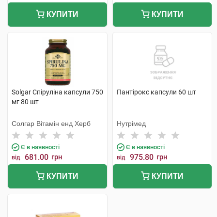
КУПИТИ
КУПИТИ
Solgar Спіруліна капсули 750
Пантірокс капсули 60 шт
мг 80 шт
Солгар Вітамін енд Херб
Нутрімед
Є в наявності
Є в наявності
681.00
грн
975.80
грн
від
від
КУПИТИ
КУПИТИ