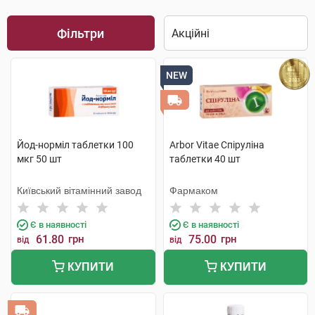
Фільтри
NEW
Йод-норміл таблетки 100
Arbor Vitae Спіруліна
мкг 50 шт
таблетки 40 шт
Київський вітамінний завод
Фармаком
Є в наявності
Є в наявності
61.80
грн
75.00
грн
від
від
КУПИТИ
КУПИТИ