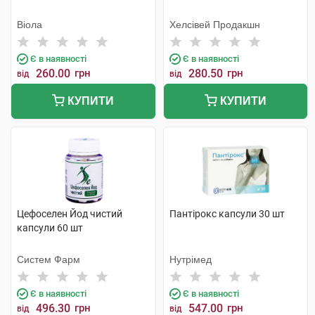
Віола
Хелсівей Продакшн
Є в наявності
Є в наявності
260.00
грн
280.50
грн
від
від
КУПИТИ
КУПИТИ
Цефоселен Йод чистий
Пантірокс капсули 30 шт
капсули 60 шт
Систем Фарм
Нутрімед
Є в наявності
Є в наявності
496.30
грн
547.00
грн
від
від