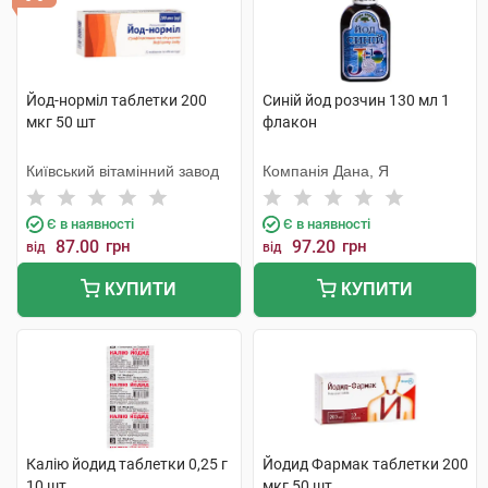
Йод-норміл таблетки 200
Синій йод розчин 130 мл 1
мкг 50 шт
флакон
Київський вітамінний завод
Компанія Дана, Я
Є в наявності
Є в наявності
87.00
грн
97.20
грн
від
від
КУПИТИ
КУПИТИ
Калію йодид таблетки 0,25 г
Йодид Фармак таблетки 200
10 шт
мкг 50 шт