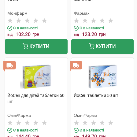
Монфарм
Фармак
Є в наявності
Є в наявності
102.20
грн
123.20
грн
від
від
КУПИТИ
КУПИТИ
ЙоСен для дітей таблетки 50
ЙоСен таблетки 50 шт
шт
ОмніФарма
ОмніФарма
Є в наявності
Є в наявності
144.40
грн
149.70
грн
від
від