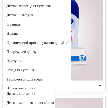
Дитячі засоби для купання
Дитячі шампуні
Іграшки
Ножиці
Ортопедичні пристосування для дітей
Прорізувачі для зубів
Пустушки
Речі для купання
Термометри для води
Захист і зволоження шкіри
Щітки для волосся
Дитяча присипка
Дитяче молочко та лосьйони