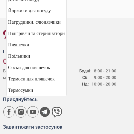
Йоржики для посуду
Нагрудники, слюнявчики
Підігрівачі та стерилізатори
Пляшечки
Гаряча лінія
Поїльники
0 800 30 20 60
Соски для пляшечок
Безкоштовно зі стаціонарних і
Будні:
8:00 - 21:00
мобільних телефонів в Україні
Сб:
9:00 - 20:00
Термоси для пляшечок
Нд:
10:00 - 20:00
Термосумки
Приєднуйтесь
Завантажити застосунок