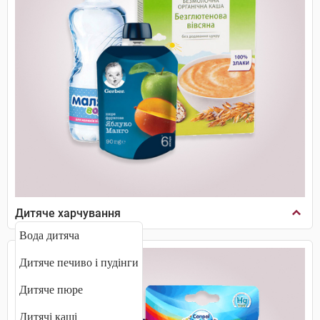
Дитяче харчування
Вода дитяча
Дитяче печиво і пудінги
Дитяче пюре
Дитячі каші