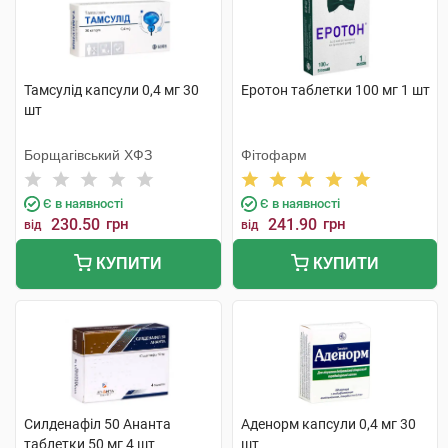
Тамсулід капсули 0,4 мг 30
Еротон таблетки 100 мг 1 шт
шт
Борщагівський ХФЗ
Фітофарм
Є в наявності
Є в наявності
230.50
грн
241.90
грн
від
від
КУПИТИ
КУПИТИ
Силденафіл 50 Ананта
Аденорм капсули 0,4 мг 30
таблетки 50 мг 4 шт
шт