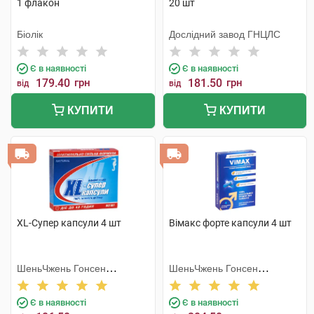
1 флакон
20 шт
Біолік
Дослідний завод ГНЦЛС
Є в наявності
Є в наявності
179.40
грн
181.50
грн
від
від
КУПИТИ
КУПИТИ
XL-Супер капсули 4 шт
Вімакс форте капсули 4 шт
ШеньЧжень Гонсен
ШеньЧжень Гонсен
Байоледжі Індастрі Ко. Лтд
Байоледжі Індастрі Ко. Лтд
Є в наявності
Є в наявності