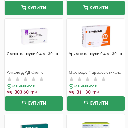
КУПИТИ
КУПИТИ
Омлос капсули 0,4 мг 30 шт
Уримак капсули 0,4 мг 30 шт
Алкалоїд АД-Скоп'є
Маклеодс Фармасьютикалс
Є в наявності
Є в наявності
303.60
грн
311.30
грн
від
від
КУПИТИ
КУПИТИ