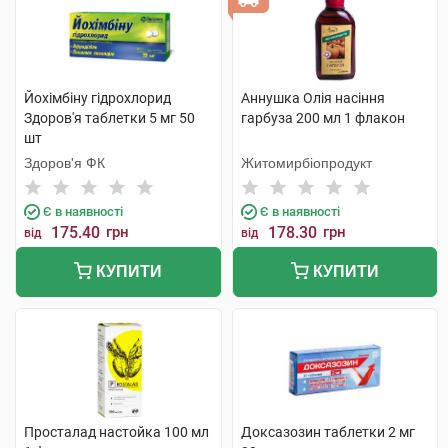
Йохімбіну гідрохлорид
Аннушка Олія насіння
Здоров'я таблетки 5 мг 50
гарбуза 200 мл 1 флакон
шт
Здоров'я ФК
Житомирбіопродукт
Є в наявності
Є в наявності
175.40
грн
178.30
грн
від
від
КУПИТИ
КУПИТИ
Просталад настойка 100 мл
Доксазозин таблетки 2 мг