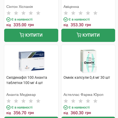
Сінтон Хіспанія
Авіценна
Є в наявності
Є в наявності
335.00
грн
353.30
грн
від
від
КУПИТИ
КУПИТИ
Силденафіл 100 Ананта
Омнік капсули 0,4 мг 30 шт
таблетки 100 мг 4 шт
Ананта Медікеар
Астеллас Фарма Юроп
Є в наявності
Є в наявності
356.70
грн
360.30
грн
від
від