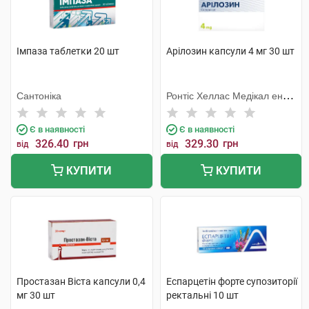
Імпаза таблетки 20 шт
Арілозин капсули 4 мг 30 шт
Сантоніка
Ронтіс Хеллас Медікал енд
Фармасьютікал Продактс
С.А.
Є в наявності
Є в наявності
326.40
грн
329.30
грн
від
від
КУПИТИ
КУПИТИ
Простазан Віста капсули 0,4
Еспарцетін форте супозиторії
мг 30 шт
ректальні 10 шт