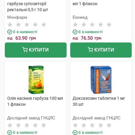
гарбуза супозиторії
мл 1 флакон
ректальні 0,5 г 10 шт
Монфарм
Екомед
Є в наявності
Є в наявності
63.90
грн
76.50
грн
від
від
КУПИТИ
КУПИТИ
Олія насіння гарбуза 100 мл
Доксазозин таблетки 1 мг
1 флакон
30 шт
Дослідний завод ГНЦЛС
Дослідний завод ГНЦЛС
Є в наявності
Є в наявності