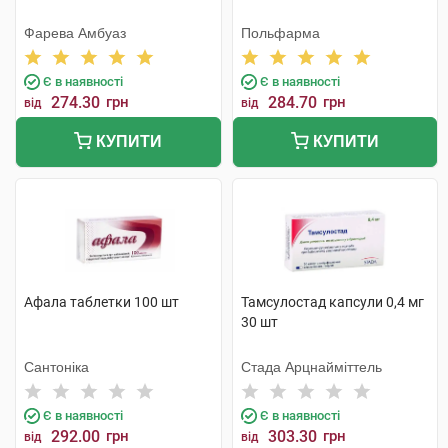
Фарева Амбуаз
Польфарма
Є в наявності
Є в наявності
274.30
грн
284.70
грн
від
від
КУПИТИ
КУПИТИ
Афала таблетки 100 шт
Тамсулостад капсули 0,4 мг
30 шт
Сантоніка
Стада Арцнайміттель
Є в наявності
Є в наявності
292.00
грн
303.30
грн
від
від