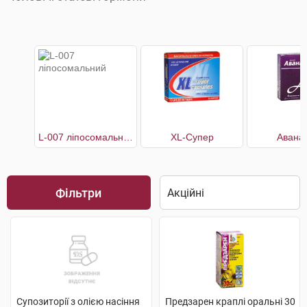
L-007 ліпосомальний
XL-Супер
Авана
Фільтри
Супозиторії з олією насіння
Предзарен краплі оральні 30