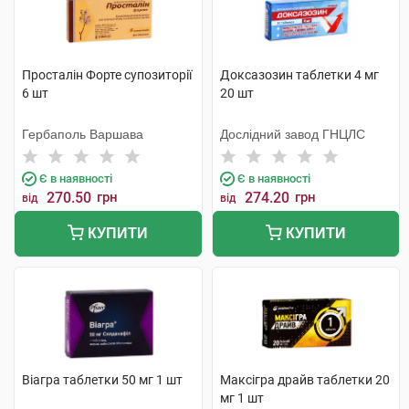
Просталін Форте супозиторії
Доксазозин таблетки 4 мг
6 шт
20 шт
Гербаполь Варшава
Дослідний завод ГНЦЛС
Є в наявності
Є в наявності
270.50
грн
274.20
грн
від
від
КУПИТИ
КУПИТИ
Віагра таблетки 50 мг 1 шт
Максігра драйв таблетки 20
мг 1 шт