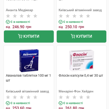
Ананта Медікеар
Київський вітамінний завод
Є в наявності
Є в наявності
246.90
грн
250.10
грн
від
від
КУПИТИ
КУПИТИ
Аваналав таблетки 100 мг 1
Флосін капсули 0,4 мг 30 шт
шт
Київський вітамінний завод
Менаріні-Фон Хейден
Є в наявності
Є в наявності
253.60
грн
261.80
грн
від
від