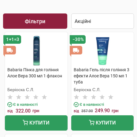
Фільтри
1+1=3
−30%
Babaria Пінка для гоління
Babaria Гель після гоління 3
Алое Вера 300 мл 1 флакон
ефекти Алое Вера 150 мл 1
туба
Беріоска С.Л.
Беріоска С.Л.
Є в наявності
Є в наявності
249.90
322.00
грн
грн
від
від
357.00
КУПИТИ
КУПИТИ