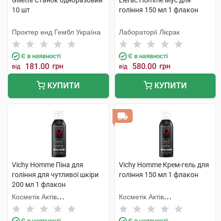
Gillette Станок одноразовий
Lierac Homme Мус для
10 шт
гоління 150 мл 1 флакон
Проктер енд Гембл Україна
Лабораторії Лієрак
Є в наявності
Є в наявності
181.00
грн
580.00
грн
від
від
КУПИТИ
КУПИТИ
Vichy Homme Піна для
Vichy Homme Крем-гель для
гоління для чутливої шкіри
гоління 150 мл 1 флакон
200 мл 1 флакон
Косметік Актів
Косметік Актів
Інтернаціональ
Інтернаціональ
Є в наявності
Є в наявності