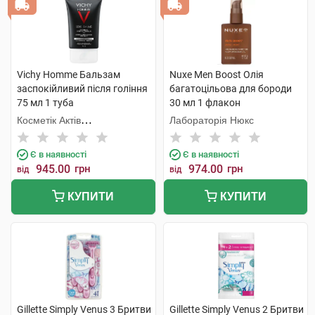
Vichy Homme Бальзам
Nuxe Men Boost Олія
заспокійливий після гоління
багатоцільова для бороди
75 мл 1 туба
30 мл 1 флакон
Косметік Актів
Лабораторія Нюкс
Інтернаціональ
Є в наявності
Є в наявності
945.00
грн
974.00
грн
від
від
КУПИТИ
КУПИТИ
Gillette Simply Venus 3 Бритви
Gillette Simply Venus 2 Бритви