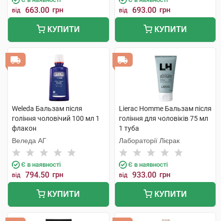
663.00
грн
693.00
грн
від
від
КУПИТИ
КУПИТИ
Weleda Бальзам після
Lierac Homme Бальзам після
гоління чоловічий 100 мл 1
гоління для чоловіків 75 мл
флакон
1 туба
Веледа АГ
Лабораторії Лієрак
Є в наявності
Є в наявності
794.50
грн
933.00
грн
від
від
КУПИТИ
КУПИТИ