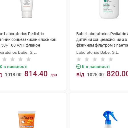
e Laboratorios Pediatric
Babe Laboratorios Pediatric
тячий сонцезахисний лосьйон
дитячий сонцезахисний з з
F50+ 100 мл 1 флакон
фізичним фільтром з пант
та пребіотиком з SPF50 50 
oratorios Babe, S.L.
Laboratorios Babe, S.L.
флакон
Є в наявності
Є в наявності
814.40
820.0
д
від
1018.00
1025.00
грн
КУПИТИ
КУПИТИ