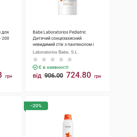
й для
Babe Laboratorios Pediatric
+ 200
Дитячий сонцезахисний
невидимий стік з пантенолом і
пребіотиком SPF50 30 г 1 стік
Laboratorios Babe, S.L.
Є в наявності
3
724.80
від
906.00
грн
грн
КУПИТИ
−20%