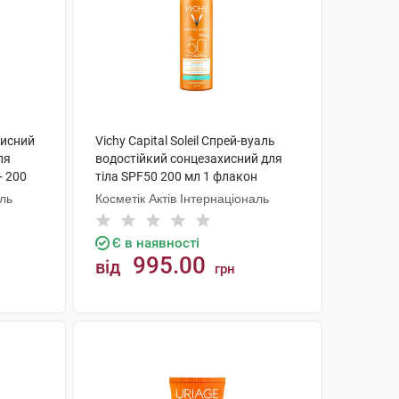
ахисний
Vichy Capital Soleil Спрей-вуаль
ля
водостійкий сонцезахисний для
+ 200
тіла SPF50 200 мл 1 флакон
аль
Косметік Актів Інтернаціональ
Є в наявності
995.00
від
грн
КУПИТИ