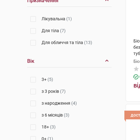
Призначення
Лікувальна
(1)
Для тіла
(7)
Бі
Для обличчя та тіла
(13)
без
ту
Вік
Біо
3+
(5)
ві
з 3 років
(7)
з народження
(4)
з 6 місяців
(3)
дос
18+
(3)
0+
(1)