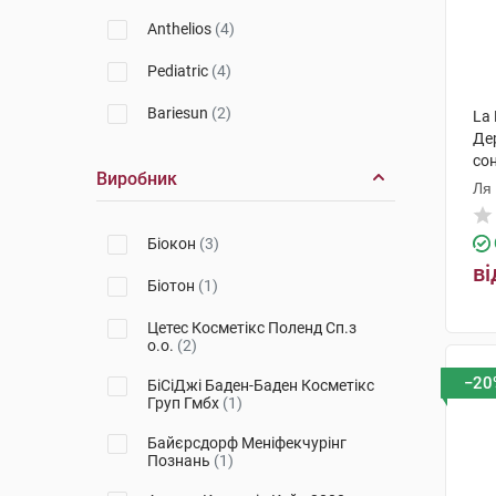
Anthelios
(4)
Pediatric
(4)
Bariesun
(2)
La 
Де
со
Виробник
SP
Ля
Біокон
(3)
ві
Біотон
(1)
Цетес Косметікс Поленд Сп.з
о.о.
(2)
−20
БіСіДжі Баден-Баден Косметікс
Груп Гмбх
(1)
Байєрсдорф Меніфекчурінг
Познань
(1)