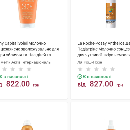
hy Capital Soleil Молочко
La Roche-Posay Anthelios Д
нцезахисне зволожувальне для
Педіатрікс Молочко сонце
ри обличчя та тіла дітей та
для чутливої шкіри немовл
рослих SPF50+ 150 мл 1 туба
SPF50+ 50 мл 1 туба
метік Актів Інтернаціональ
Ля Рош-Позе
Є в наявності
Є в наявності
822.00
827.00
д
від
грн
грн
КУПИТИ
КУПИТИ