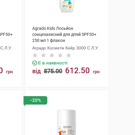
Agrado Kids Лосьйон
 SPF50+
сонцезахисний для дітей SPF50+
250 мл 1 флакон
С.Л.У.
Аградо Косметік Кейр 3000 С.Л.У.
Є в наявності
0
612.50
від
875.00
грн
грн
КУПИТИ
−20%