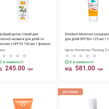
 Добрий дотик Спрей для
Emolium Молочко сонцезах
печної засмаги для дітей та
для дітей SPF50+ 125 мл 1 
рослих з SPF35 150 мл 1 флакон
кон
Цетес Косметікс Поленд Сп.
Є в наявності
Є в наявності
245.00
581.00
д
від
грн
грн
КУПИТИ
КУПИТИ
доставка