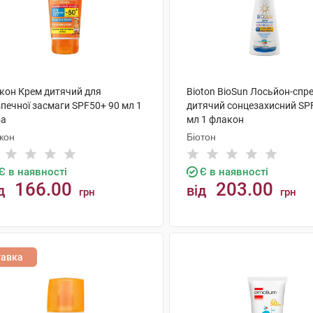
окон Крем дитячий для
Bioton BioSun Лосьйон-спр
печної засмаги SPF50+ 90 мл 1
дитячий сонцезахисний SP
ба
мл 1 флакон
кон
Біотон
Є в наявності
Є в наявності
166.00
203.00
д
від
грн
грн
КУПИТИ
КУПИТИ
тавка