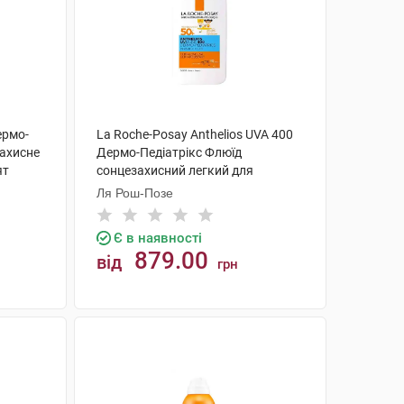
ермо-
La Roche-Posay Anthelios UVA 400
захисне
Дермо-Педіатрікс Флюїд
ят
сонцезахисний легкий для
чутливої шкіри дітей SPF50+ 50 мл
Ля Рош-Позе
1 флакон
Є в наявності
879.00
від
грн
КУПИТИ