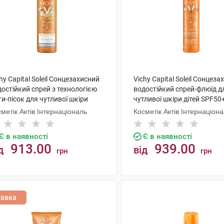
hy Capital Soleil Сонцезахисний
Vichy Capital Soleil Сонцез
остійкий спрей з технологією
водостійкий спрей-флюїд д
и-пісок для чутливої шкіри
чутливої шкіри дітей SPF50
ей SPF50+ 200 мл 1 флакон
мл 1 флакон
метік Актів Інтернаціональ
Косметік Актів Інтернаціон
Є в наявності
Є в наявності
913.00
939.00
д
від
грн
грн
КУПИТИ
КУПИТИ
тавка