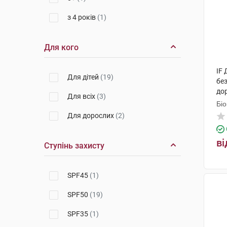
з 4 років
(1)
Для кого
IF
Для дітей
(19)
без
до
Для всіх
(3)
Біо
Для дорослих
(2)
ві
Ступінь захисту
SPF45
(1)
SPF50
(19)
SPF35
(1)