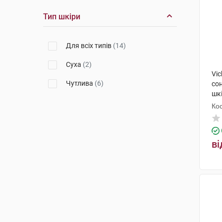
Тип шкіри
Для всіх типів
(14)
Суха
(2)
Vic
Чутлива
(6)
со
шкі
до
Кос
ві