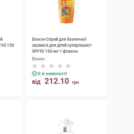
ей
Біокон Спрей для безпечної
F45 150
засмаги для дітей суперзахист
SPF50 160 мл 1 флакон
Біокон
Є в наявності
212.10
від
грн
КУПИТИ