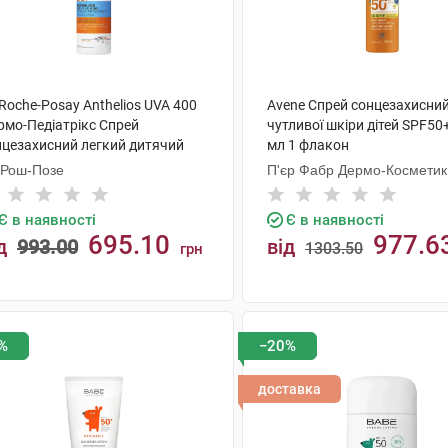
Roche-Posay Anthelios UVA 400
Avene Спрей сонцезахисни
рмо-Педіатрікс Спрей
чутливої шкіри дітей SPF50
нцезахисний легкий дитячий
мл 1 флакон
F50+ 200 мл 1 флакон
 Рош-Позе
П'єр Фабр Дермо-Косметик
Є в наявності
Є в наявності
695.10
977.6
д
993.00
від
1303.50
грн
КУПИТИ
КУПИТИ
%
−20%
доставка