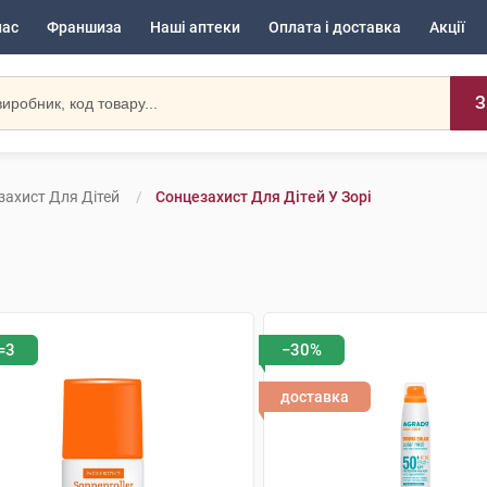
нас
Франшиза
Наші аптеки
Оплата і доставка
Акції
З
захист Для Дітей
Сонцезахист Для Дітей У Зорі
=3
−30%
доставка