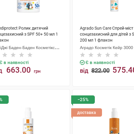
diprotect Ролик дитячий
Agrado Sun Care Спрей-міст
цезахисний з SPF 50+ 50 мл 1
сонцезахисний для дітей з
акон
200 мл 1 флакон
СіДжі Баден-Баден Косметікс
Аградо Косметік Кейр 3000 
уп Гмбх
Є в наявності
Є в наявності
663.00
575.4
д
від
822.00
грн
КУПИТИ
КУПИТИ
%
−25%
доставка