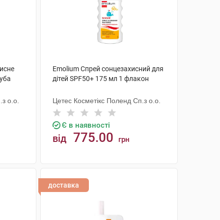
исне
Emolium Спрей сонцезахисний для
туба
дітей SPF50+ 175 мл 1 флакон
з о.о.
Цетес Косметікс Поленд Сп.з о.о.
Є в наявності
775.00
від
грн
КУПИТИ
доставка