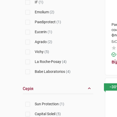
IF
(1)
Emolium
(2)
Paediprotect
(1)
Pae
cон
Eucerin
(1)
фл
Бі
Agrado
(2)
Гр
Vichy
(5)
ві
La Roche-Posay
(4)
Babe Laboratorios
(4)
Uriage
(2)
−30
Серія
Avene
(1)
Sun Protection
(1)
Capital Soleil
(5)