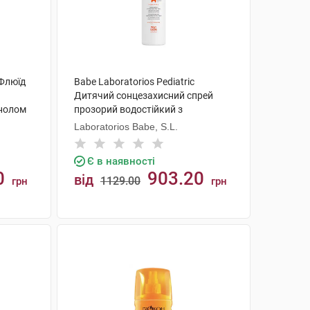
 Флюїд
Babe Laboratorios Pediatric
Дитячий сонцезахисний спрей
енолом
прозорий водостійкий з
мл 1
матувальним ефектом SPF50+ 200
Laboratorios Babe, S.L.
мл 1 флакон
Є в наявності
0
903.20
від
1129.00
грн
грн
КУПИТИ