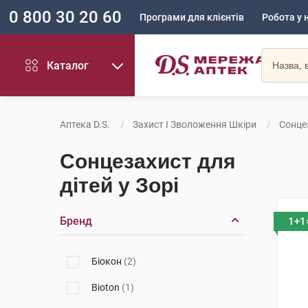
0 800 30 20 60
Програми для клієнтів
Робота у 
Каталог
Аптека D.S.
Захист І Зволоження Шкіри
Сонце
Сонцезахист для
дітей у Зорі
Бренд
1+1
Біокон
(2)
Bioton
(1)