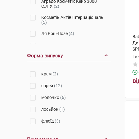
Аградо Косметік Кейр 3000
С.Л.У.
(2)
Косметік Актів Інтернаціональ
(5)
Ля Рош-Позе
(4)
Bab
Ди
Laboratorios Babe, S.L.
(4)
SP
Форма випуску
Lab
Урьяж
(2)
П'єр Фабр Дермо-Косметик
(1)
крем
(2)
ві
спрей
(12)
молочко
(6)
лосьйон
(1)
флюїд
(3)