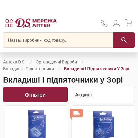
Аптека D.S.
Ортопедичні Вироби
Вкладиші І Підпяточники
Вкладиші І Підпяточники У Зорі
Вкладиші і підпяточники у Зорі
Фільтри