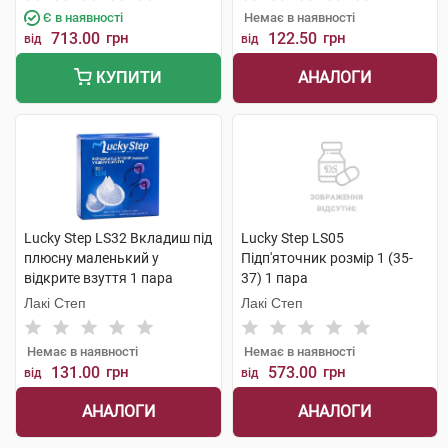
Є в наявності
Немає в наявності
713.00
грн
122.50
грн
від
від
АНАЛОГИ
КУПИТИ
Lucky Step LS32 Вкладиш під
Lucky Step LS05
плюсну маленький у
Підп'яточник розмір 1 (35-
відкрите взуття 1 пара
37) 1 пара
Лакі Степ
Лакі Степ
Немає в наявності
Немає в наявності
131.00
грн
573.00
грн
від
від
АНАЛОГИ
АНАЛОГИ