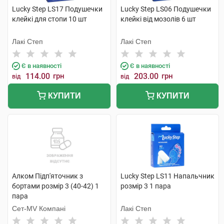
Lucky Step LS17 Подушечки
Lucky Step LS06 Подушечки
клейкі для стопи 10 шт
клейкі від мозолів 6 шт
Лакі Степ
Лакі Степ
Є в наявності
Є в наявності
114.00
грн
203.00
грн
від
від
КУПИТИ
КУПИТИ
Алком Підп'яточник з
Lucky Step LS11 Напальчник
бортами розмір 3 (40-42) 1
розмір 3 1 пара
пара
Сет-MV Компані
Лакі Степ