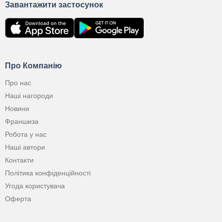
Завантажити застосунок
Про Компанію
Про нас
Наші нагороди
Новини
Франшиза
Робота у нас
Наші автори
Контакти
Політика конфіденційності
Угода користувача
Оферта