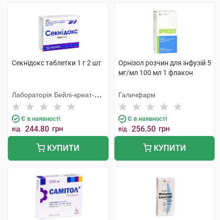
Секнідокс таблетки 1 г 2 шт
Орнізол розчин для інфузій 5
мг/мл 100 мл 1 флакон
Лабораторія Бейлі-креат-
Галичфарм
Вернуйє
Є в наявності
Є в наявності
244.80
грн
256.50
грн
від
від
КУПИТИ
КУПИТИ