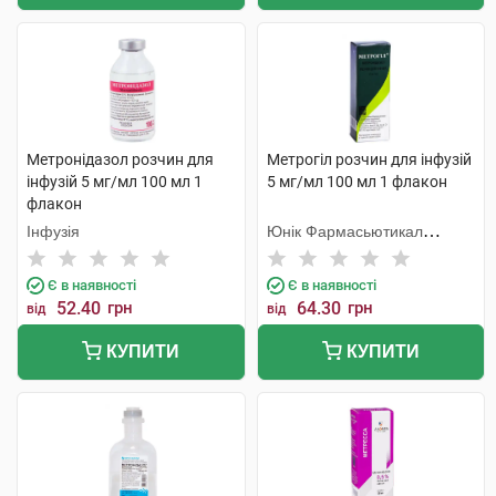
Метронідазол розчин для
Метрогіл розчин для інфузій
інфузій 5 мг/мл 100 мл 1
5 мг/мл 100 мл 1 флакон
флакон
Інфузія
Юнік Фармасьютикал
Лабораторіз
Є в наявності
Є в наявності
52.40
грн
64.30
грн
від
від
КУПИТИ
КУПИТИ