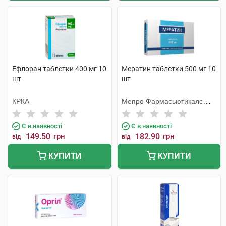
Ефлоран таблетки 400 мг 10
Мератин таблетки 500 мг 10
шт
шт
КРКА
Мепро Фармасьютикалс
Пріват
Є в наявності
Є в наявності
149.50
грн
182.90
грн
від
від
КУПИТИ
КУПИТИ