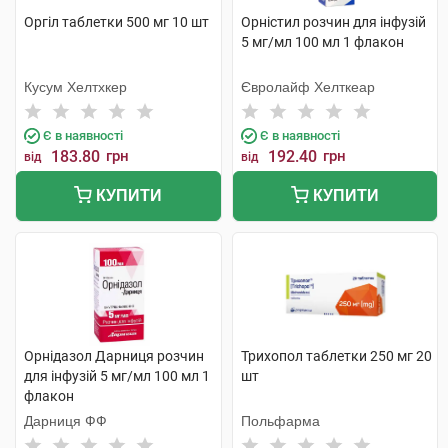
Оргіл таблетки 500 мг 10 шт
Орністил розчин для інфузій
5 мг/мл 100 мл 1 флакон
Кусум Хелтхкер
Євролайф Хелткеар
Є в наявності
Є в наявності
183.80
грн
192.40
грн
від
від
КУПИТИ
КУПИТИ
Орнідазол Дарниця розчин
Трихопол таблетки 250 мг 20
для інфузій 5 мг/мл 100 мл 1
шт
флакон
Дарниця ФФ
Польфарма