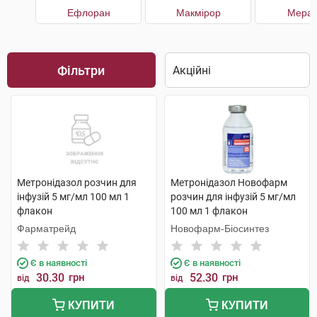
Ефлоран
Макмірор
Мерат
Фільтри
Метронідазол розчин для
Метронідазол Новофарм
інфузій 5 мг/мл 100 мл 1
розчин для інфузій 5 мг/мл
флакон
100 мл 1 флакон
Фарматрейд
Новофарм-Біосинтез
Є в наявності
Є в наявності
30.30
грн
52.30
грн
від
від
КУПИТИ
КУПИТИ