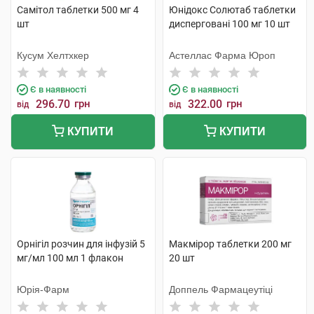
Самітол таблетки 500 мг 4
Юнідокс Солютаб таблетки
шт
дисперговані 100 мг 10 шт
Кусум Хелтхкер
Астеллас Фарма Юроп
Є в наявності
Є в наявності
296.70
грн
322.00
грн
від
від
КУПИТИ
КУПИТИ
Орнігіл розчин для інфузій 5
Макмірор таблетки 200 мг
мг/мл 100 мл 1 флакон
20 шт
Юрія-Фарм
Доппель Фармацеутіці