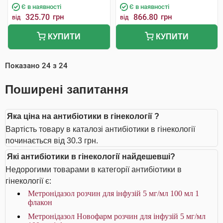
Є в наявності
Є в наявності
325.70
грн
866.80
грн
від
від
КУПИТИ
КУПИТИ
Показано
24
з
24
Поширені запитання
Яка ціна на антибіотики в гінекології ?
Вартість товару в каталозі антибіотики в гінекології
починається від 30.3 грн.
Які антибіотики в гінекології найдешевші?
Недорогими товарами в категорії антибіотики в
гінекології є:
Метронідазол розчин для інфузій 5 мг/мл 100 мл 1
флакон
Метронідазол Новофарм розчин для інфузій 5 мг/мл