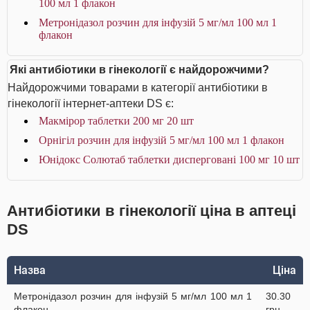
100 мл 1 флакон
Метронідазол розчин для інфузій 5 мг/мл 100 мл 1
флакон
Які антибіотики в гінекології є найдорожчими?
Найдорожчими товарами в категорії антибіотики в
гінекології інтернет-аптеки DS є:
Макмірор таблетки 200 мг 20 шт
Орнігіл розчин для інфузій 5 мг/мл 100 мл 1 флакон
Юнідокс Солютаб таблетки дисперговані 100 мг 10 шт
Антибіотики в гінекології ціна в аптеці
DS
Назва
Ціна
Метронідазол розчин для інфузій 5 мг/мл 100 мл 1
30.30
флакон
грн