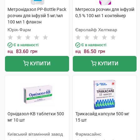
Метронідазол PP-Bottle Pack
Метресса розчин для інфузій
розчин для інфузій 5 мг/мл
0,5 % 100 мл 1 контейнер
100 мл 1 флакон
Юрія-Фарм
Євролайф Хелткеар
Є в наявності
Є в наявності
83.60
грн
86.50
грн
від
від
КУПИТИ
КУПИТИ
Орнідазол-КВ таблетки 500
Трикасайд капсули 500 мг
мг 10 шт
15 шт
Київський вітамінний завод
Фармасайнс