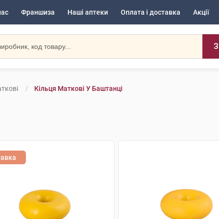
нас
Франшиза
Наші аптеки
Оплата і доставка
Акції
З
аткові
Кільця Маткові У Баштанці
тавка