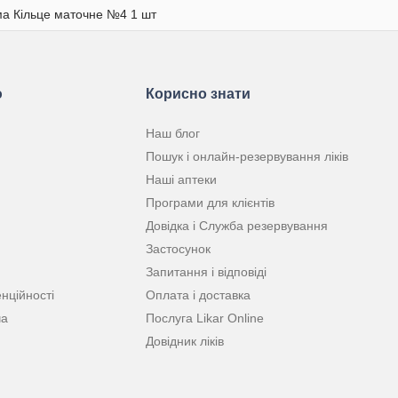
ма Кільце маточне №4 1 шт
ю
Корисно знати
Наш блог
Пошук і онлайн-резервування ліків
Наші аптеки
Програми для клієнтів
Довідка і Служба резервування
Застосунок
Запитання і відповіді
нційності
Оплата і доставка
ча
Послуга Likar Online
Довідник ліків