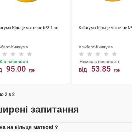
ївгума Кільце маточне №3 1 шт
Київгума Кільце маточне №
ьберт-Київгума
Альберт-Київгума
Є в наявності
Немає в наявності
95.00
53.85
д
від
грн
грн
АНАЛОГИ
КУПИТИ
но
2
з
2
ирені запитання
на на кільця маткові ?