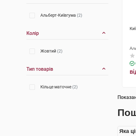
Альберт-Київгума
(2)
Ки
Колір
Ал
Жовтий
(2)
Тип товарів
ві
Кільце маточне
(2)
Показа
Пош
Яка ці