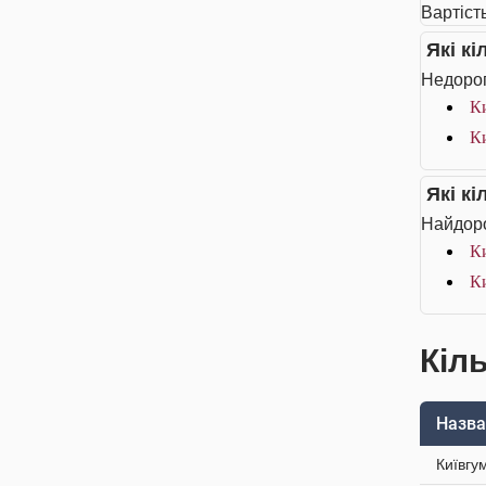
Вартість
Які к
Недорог
К
К
Які к
Найдоро
К
К
Кіль
Назва
Київгу