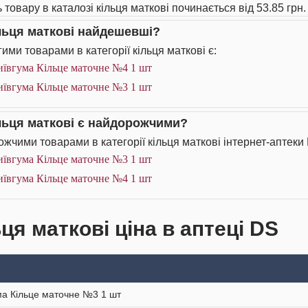
 товару в каталозі кільця маткові починається від 53.85 грн.
ільця маткові найдешевші?
ими товарами в категорії кільця маткові є:
иївгума Кільце маточне №4 1 шт
иївгума Кільце маточне №3 1 шт
ільця маткові є найдорожчими?
жчими товарами в категорії кільця маткові інтернет-аптеки 
иївгума Кільце маточне №3 1 шт
иївгума Кільце маточне №4 1 шт
ця маткові ціна в аптеці DS
ма Кільце маточне №3 1 шт