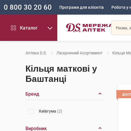
0 800 30 20 60
Програми для клієнтів
Робота у 
Каталог
Аптека D.S.
Лікарняний Асортимент
Кільця М
Кільця маткові у
Баштанці
Бренд
дос
Київгума
(2)
Виробник