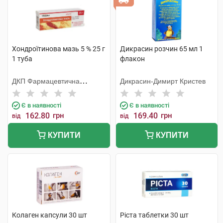
Хондроїтинова мазь 5 % 25 г
Дикрасин розчин 65 мл 1
1 туба
флакон
ДКП Фармацевтична
Дикрасин-Димирт Кристев
фабрика
Є в наявності
Є в наявності
162.80
грн
169.40
грн
від
від
КУПИТИ
КУПИТИ
Колаген капсули 30 шт
Ріста таблетки 30 шт