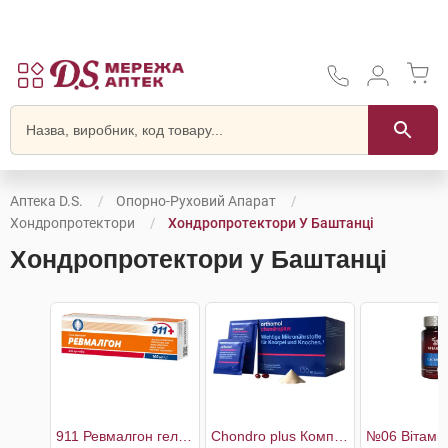
Аптека D.S.
Опорно-Руховий Апарат
Хондропротектори
Хондропротектори У Баштанці
Хондропротектори у Баштанці
911 Ревмалгон гель-бальзам для суглобів
Chondro plus Комплекс для здоров'я кісток і хрящів 30 днів