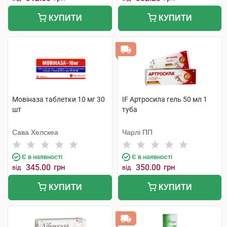
КУПИТИ
КУПИТИ
Мовіназа таблетки 10 мг 30
IF Артросила гель 50 мл 1
шт
туба
Сава Хелскеа
Чарлі ПП
Є в наявності
Є в наявності
345.00
грн
350.00
грн
від
від
КУПИТИ
КУПИТИ