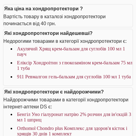
Яка ціна на хондропротектори ?
Вартість товару в каталозі хондропротектори
починається від 40 грн.
Які хондропротектори найдешевші?
Недорогими товарами в категорії хондропротектори є:
Акулячий Хрящ крем-бальзам для суглобів 100 мл 1
пауч
Еліксір Хондроітин з глюкозаміном крем-бальзам 75 мл
1 туба
911 Ревмалгон гель-бальзам для суглобів 100 мл 1 туба
Які хондропротектори є найдорожчими?
Найдорожчими товарами в категорії хондропротектори
інтернет-аптеки DS є:
Бенгіл Уно гіалуронат натрію 2% розчин для ін'єкцій 3
мл 1 шприц
Orthomol Chondro plus Комплекс для здоров'я кісток і
хрящів 30 днів 1 комплект