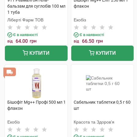
911 Ревмалгон гель-
Бішофіт Mg++ Еліт 250 мл 1
бальзам для суглобів 100 мл
флакон
1 туба
Ліберті Фарм ТОВ
Екобіз
Є в наявності
Є в наявності
64.00
грн
66.50
грн
від
від
КУПИТИ
КУПИТИ
Бішофіт Mg++ Профі 500 мл 1
Сабельник таблетки 0,5 г 60
флакон
шт
Екобіз
Красота та Здоров'я
Є в наявності
Є в наявності