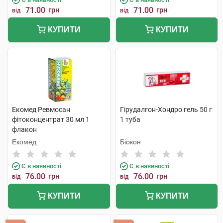
71.00
грн
71.00
грн
від
від
КУПИТИ
КУПИТИ
Екомед Ревмосан
Гірудалгон-Хондро гель 50 г
фітоконцентрат 30 мл 1
1 туба
флакон
Екомед
Біокон
Є в наявності
Є в наявності
76.00
грн
76.00
грн
від
від
КУПИТИ
КУПИТИ