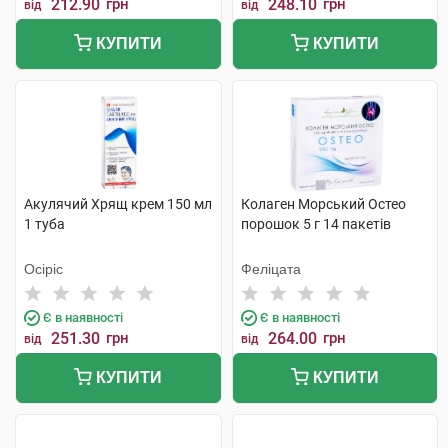
212.90
грн
248.10
грн
від
від
КУПИТИ
КУПИТИ
Акулячий Хрящ крем 150 мл
Колаген Морський Остео
1 туба
порошок 5 г 14 пакетів
Осіріс
Феліцата
Є в наявності
Є в наявності
251.30
грн
264.00
грн
від
від
КУПИТИ
КУПИТИ