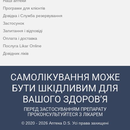
Наші аптеки
Програми для клієнтів
Довідка і Служба резервування
Застосунок
Запитання і відповіді
Оплата і доставка
Послуга Likar Online
Довідник ліків
САМОЛІКУВАННЯ МОЖЕ
БУТИ ШКІДЛИВИМ ДЛЯ
ВАШОГО ЗДОРОВ’Я
ПЕРЕД ЗАСТОСУВАННЯМ ПРЕПАРАТУ
ПРОКОНСУЛЬТУЙТЕСЯ З ЛІКАРЕМ
© 2020 - 2026 Аптека D.S. Усі права захищені