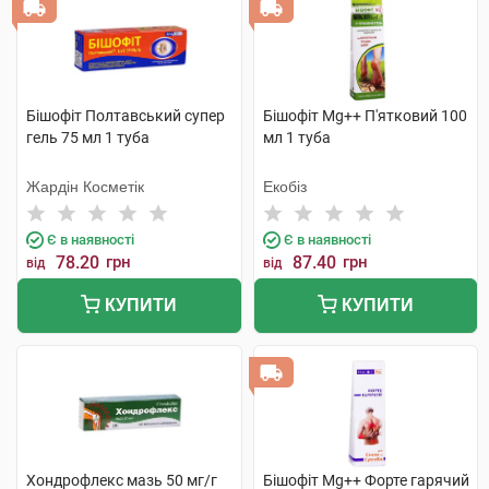
Бішофіт Полтавський супер
Бішофіт Mg++ П'ятковий 100
гель 75 мл 1 туба
мл 1 туба
Жардін Косметік
Екобіз
Є в наявності
Є в наявності
78.20
грн
87.40
грн
від
від
КУПИТИ
КУПИТИ
Хондрофлекс мазь 50 мг/г
Бішофіт Mg++ Форте гарячий