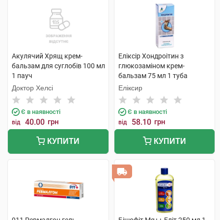
Акулячий Хрящ крем-
Еліксір Хондроітин з
бальзам для суглобів 100 мл
глюкозаміном крем-
1 пауч
бальзам 75 мл 1 туба
Доктор Хелсі
Еліксир
Є в наявності
Є в наявності
40.00
грн
58.10
грн
від
від
КУПИТИ
КУПИТИ