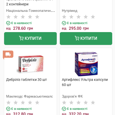
2 контейнери
Національна Гомеопатична
Нутрімед
Спілка
Є в наявності
Є в наявності
278.60
грн
295.00
грн
від
від
КУПИТИ
КУПИТИ
Дебріліз таблетки 30 шт
Артифлекс Ультра капсули
60 шт
Маклеодс Фармасьютикалс
Здоров'я ФК
Є в наявності
Є в наявності
312.80
грн
332.20
грн
від
від