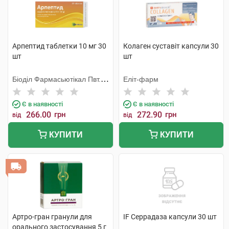
Арпептид таблетки 10 мг 30
Колаген суставіт капсули 30
шт
шт
Біоділ Фармасьютікал Пвт.
Еліт-фарм
Лтд.
Є в наявності
Є в наявності
266.00
грн
272.90
грн
від
від
КУПИТИ
КУПИТИ
Артро-гран гранули для
IF Серрадаза капсули 30 шт
орального застосування 5 г