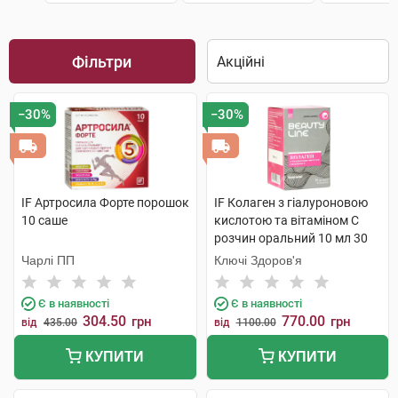
Фільтри
−30%
−30%
IF Артросила Форте порошок
IF Колаген з гіалуроновою
10 саше
кислотою та вітаміном C
розчин оральний 10 мл 30
стіків
Чарлі ПП
Ключі Здоров'я
Є в наявності
Є в наявності
304.50
770.00
грн
грн
від
435.00
від
1100.00
КУПИТИ
КУПИТИ