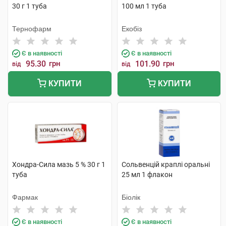
30 г 1 туба
100 мл 1 туба
Тернофарм
Екобіз
Є в наявності
Є в наявності
95.30
грн
101.90
грн
від
від
КУПИТИ
КУПИТИ
Хондра-Сила мазь 5 % 30 г 1
Сольвенцій краплі оральні
туба
25 мл 1 флакон
Фармак
Біолік
Є в наявності
Є в наявності