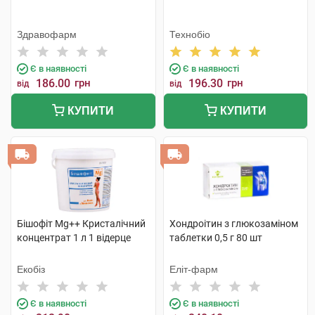
Здравофарм
Технобіо
Є в наявності
Є в наявності
186.00
грн
196.30
грн
від
від
КУПИТИ
КУПИТИ
Бішофіт Mg++ Кристалічний
Хондроітин з глюкозаміном
концентрат 1 л 1 відерце
таблетки 0,5 г 80 шт
Екобіз
Еліт-фарм
Є в наявності
Є в наявності