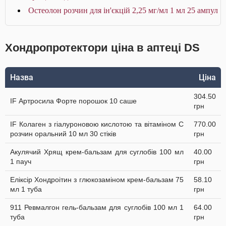
Остеолон розчин для ін'єкцій 2,25 мг/мл 1 мл 25 ампул
Хондропротектори ціна в аптеці DS
Назва
Ціна
304.50
IF Артросила Форте порошок 10 саше
грн
IF Колаген з гіалуроновою кислотою та вітаміном C
770.00
розчин оральний 10 мл 30 стіків
грн
Акулячий Хрящ крем-бальзам для суглобів 100 мл
40.00
1 пауч
грн
Еліксір Хондроітин з глюкозаміном крем-бальзам 75
58.10
мл 1 туба
грн
911 Ревмалгон гель-бальзам для суглобів 100 мл 1
64.00
туба
грн