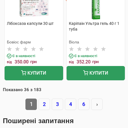
Лібоксаза капсули 30 шт
Каріпаін Ультра гель 40 г 1
туба
Бовіос фарм
Віола
Є в наявності
Є в наявності
350.00
грн
352.20
грн
від
від
КУПИТИ
КУПИТИ
Показано
36
з
183
1
2
3
4
6
›
Поширені запитання