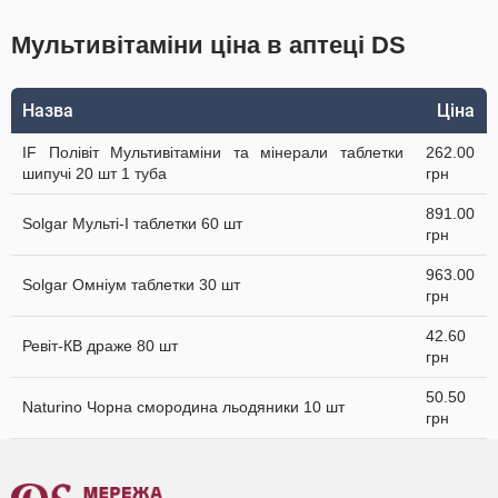
Мультивітаміни ціна в аптеці DS
Назва
Ціна
IF Полівіт Мультивітаміни та мінерали таблетки
262.00
шипучі 20 шт 1 туба
грн
891.00
Solgar Мульті-I таблетки 60 шт
грн
963.00
Solgar Омніум таблетки 30 шт
грн
42.60
Ревіт-КВ драже 80 шт
грн
50.50
Naturino Чорна смородина льодяники 10 шт
грн