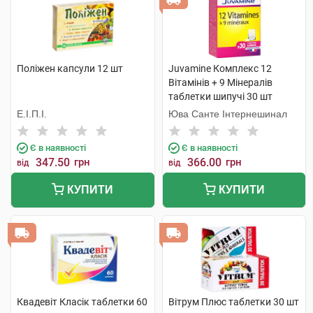
Поліжен капсули 12 шт
Juvamine Комплекс 12
Вітамінів + 9 Мінералів
таблетки шипучі 30 шт
Е.І.П.І.
Юва Санте Інтернешинал
Є в наявності
Є в наявності
347.50
грн
366.00
грн
від
від
КУПИТИ
КУПИТИ
Квадевіт Класік таблетки 60
Вітрум Плюс таблетки 30 шт