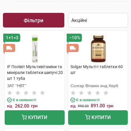
Фільтри
1+1=3
−10%
IF Полівіт Мультивітаміни та
Solgar Мульті-I таблетки 60
мінерали таблетки шипучі 20
шт
шт 1 туба
ЗАТ "НВТ"
Солгар Вітамін енд Херб
Є в наявності
Є в наявності
891.00
262.00
грн
грн
від
від
990.00
КУПИТИ
КУПИТИ