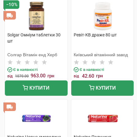
−10%
Solgar Омніум таблетки 30
Ревіт-КВ драже 80 шт
шт
Солгар Вітамін енд Херб
Київський вітамінний завод
Є в наявності
Є в наявності
963.00
грн
42.60
грн
від
1070.00
від
КУПИТИ
КУПИТИ