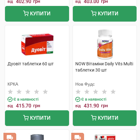
402.90
грн
403.00
грн
від
від
КУПИТИ
КУПИТИ
Дуовіт таблетки 60 шт
NOW Вітаміни Daily Vits Multi
таблетки 30 шт
КРКА
Нов Фудс
Є в наявності
Є в наявності
415.70
грн
431.90
грн
від
від
КУПИТИ
КУПИТИ