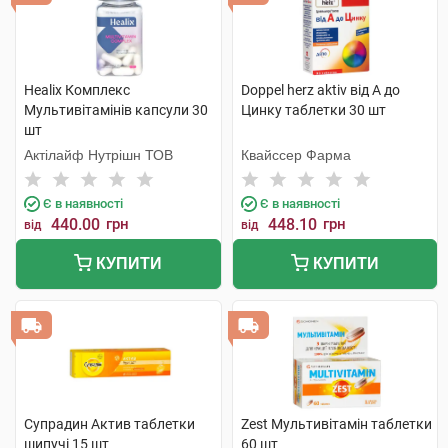
Healix Комплекс
Doppel herz aktiv від А до
Мультивітамінів капсули 30
Цинку таблетки 30 шт
шт
Актілайф Нутрішн ТОВ
Квайссер Фарма
Є в наявності
Є в наявності
440.00
грн
448.10
грн
від
від
КУПИТИ
КУПИТИ
Супрадин Актив таблетки
Zest Мультивітамін таблетки
шипучі 15 шт
60 шт