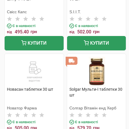
Свісс Капс
S.I.I.T.
Є в наявності
Є в наявності
495.40
грн
502.00
грн
від
від
КУПИТИ
КУПИТИ
Новасан таблетки 30 шт
Solgar Мульти-I таблетки 30
шт
Новатор Фарма
Солгар Вітамін енд Херб
Є в наявності
Є в наявності
505.00
грн
579.70
грн
від
від