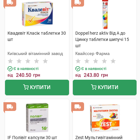
Квадевіт Класік таблетки 30
Doppel herz aktiv Від А до
шт
Цинку таблетки шипучі 15
шт
Київський вітамінний завод
Квайссер Фарма
Є в наявності
Є в наявності
240.50
грн
243.80
грн
від
від
КУПИТИ
КУПИТИ
IF Полівіт капсули 30 шт
Zest Мультивітамінний