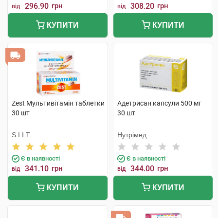
296.90
грн
308.20
грн
від
від
КУПИТИ
КУПИТИ
Zest Мультивітамін таблетки
Адетрисан капсули 500 мг
30 шт
30 шт
S.I.I.T.
Нутрімед
Є в наявності
Є в наявності
341.10
грн
344.00
грн
від
від
КУПИТИ
КУПИТИ