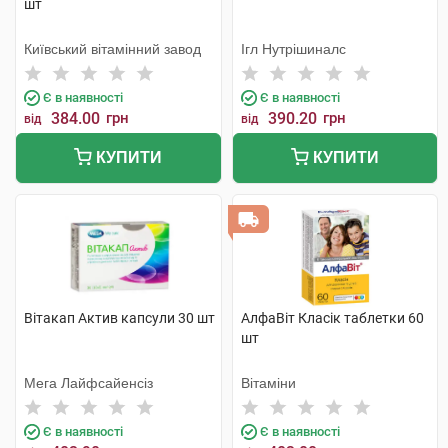
шт
Київський вітамінний завод
Ігл Нутрішиналс
Є в наявності
Є в наявності
384.00
грн
390.20
грн
від
від
КУПИТИ
КУПИТИ
Вітакап Актив капсули 30 шт
АлфаВіт Класік таблетки 60
шт
Мега Лайфсайенсіз
Вітаміни
Є в наявності
Є в наявності