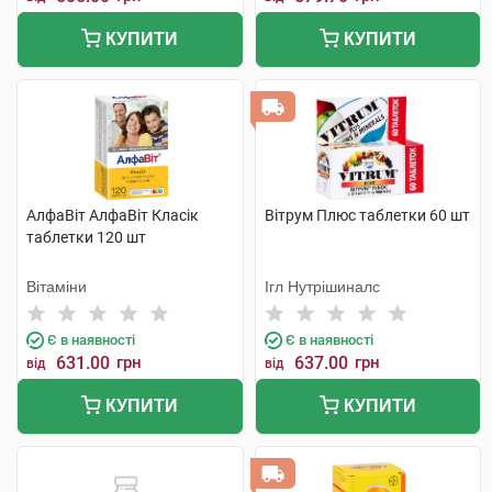
КУПИТИ
КУПИТИ
АлфаВіт АлфаВіт Класік
Вітрум Плюс таблетки 60 шт
таблетки 120 шт
Вітаміни
Ігл Нутрішиналс
Є в наявності
Є в наявності
631.00
грн
637.00
грн
від
від
КУПИТИ
КУПИТИ