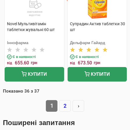
Novel Мультивітамін
Супрадин Актив таблетки 30
таблетки жувальні 60 шт
шт
Іннофарма
Дельфарм Гайард
Є в наявності
Є в наявності
655.60
грн
673.50
грн
від
від
КУПИТИ
КУПИТИ
Показано
36
з
37
1
2
›
Поширені запитання