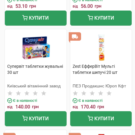
53.10
грн
56.00
грн
від
від
КУПИТИ
КУПИТИ
Супервіт таблетки жувальні
Zest ЕфферВіт Мульті
30 шт
таблетки шипучі 20 шт
Київський вітамінний завод
ПЕЗ Продакшнс Юроп Кфт
Є в наявності
Є в наявності
140.00
грн
170.40
грн
від
від
КУПИТИ
КУПИТИ