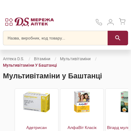
Аптека D.S.
Вітаміни
Мультивітаміни
Мультивітаміни У Баштанці
Мультивітаміни у Баштанці
Адетрисан
АлфаВіт Класік