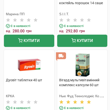
коктейль порошок 14 саше
Марина ПП
S.I.I.T.
Є в наявності
Є в наявності
280.00
грн
292.80
грн
від
від
КУПИТИ
КУПИТИ
Дуовіт таблетки 40 шт
Вігард мультивітамінний
комплекс капсули 60 шт
КРКА
Нью Фуд Текнолоджіс Ко.
Лтд
Є в наявності
Є в наявності