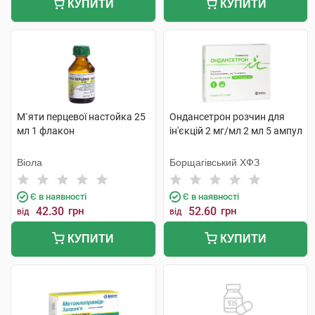
КУПИТИ
КУПИТИ
М`яти перцевої настойка 25
Ондансетрон розчин для
мл 1 флакон
ін'єкцій 2 мг/мл 2 мл 5 ампул
Віола
Борщагівський ХФЗ
Є в наявності
Є в наявності
42.30
грн
52.60
грн
від
від
КУПИТИ
КУПИТИ