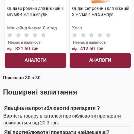
Ондаар розчин для ін'єкцій 2
Ондансет розчин для ін'єкцій
мг/мл 4 мл 4 ампули
2 мг/мл 4 мл 5 ампул
Манкайнд Фарма Лімітед
Хелп
Немає в наявності
Немає в наявності
321.60
грн
412.50
грн
від
від
АНАЛОГИ
АНАЛОГИ
Показано
30
з
30
Поширені запитання
Яка ціна на протиблювотні препарати ?
Вартість товару в каталозі протиблювотні препарати
починається від 20.3 грн.
Які протиблювотні препарати найдешевші?