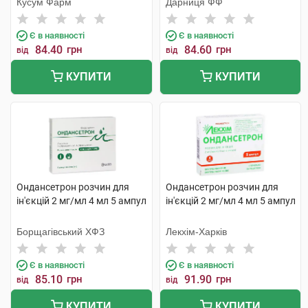
Кусум Фарм
Дарниця ФФ
Є в наявності
Є в наявності
84.40
грн
84.60
грн
від
від
КУПИТИ
КУПИТИ
Ондансетрон розчин для
Ондансетрон розчин для
ін'єкцій 2 мг/мл 4 мл 5 ампул
ін'єкцій 2 мг/мл 4 мл 5 ампул
Борщагівський ХФЗ
Лекхім-Харків
Є в наявності
Є в наявності
85.10
грн
91.90
грн
від
від
КУПИТИ
КУПИТИ