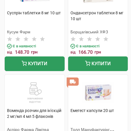
Суспрін таблетки 8 мг 10 шт
Ондансетрон таблетки 8 мг
10 шт
Кусум Фарм
Борщагівський ХФЗ
Є в наявності
Є в наявності
148.70
грн
166.70
грн
від
від
КУПИТИ
КУПИТИ
Воменда розчин для ін'єкцій
Емегест капсули 20 шт
2 мг/мл 4 мл 5 флаконів
Аспіро Фарма Лімітед
Толл Мануфактурінг