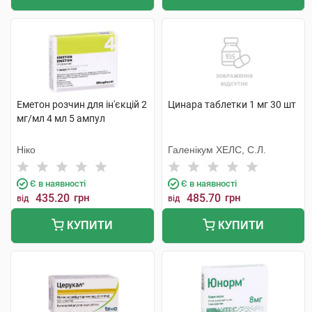
Еметон розчин для ін'єкцій 2
Цинара таблетки 1 мг 30 шт
мг/мл 4 мл 5 ампул
Ніко
Галенікум ХЕЛС, С.Л.
Є в наявності
Є в наявності
435.20
грн
485.70
грн
від
від
КУПИТИ
КУПИТИ