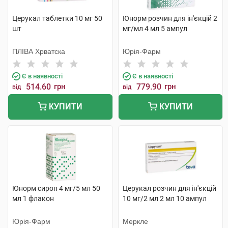
Церукал таблетки 10 мг 50
Юнорм розчин для ін'єкцій 2
шт
мг/мл 4 мл 5 ампул
ПЛІВА Хрватска
Юрія-Фарм
Є в наявності
Є в наявності
514.60
грн
779.90
грн
від
від
КУПИТИ
КУПИТИ
Юнорм сироп 4 мг/5 мл 50
Церукал розчин для ін'єкцій
мл 1 флакон
10 мг/2 мл 2 мл 10 ампул
Юрія-Фарм
Меркле