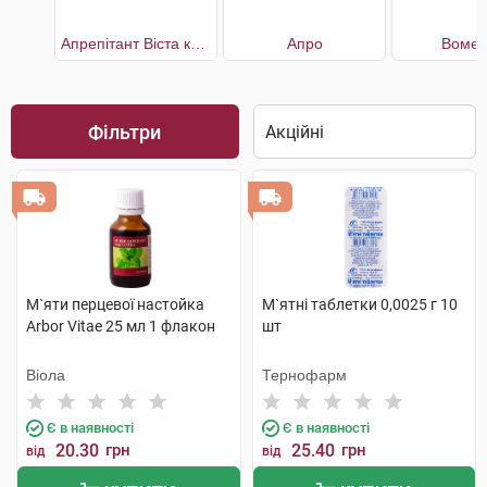
Апрепітант Віста капсули по 125 мг 1шт. + по 80 мг 2шт.
Апро
Вомен
Фільтри
М`яти перцевої настойка
М`ятні таблетки 0,0025 г 10
Arbor Vitae 25 мл 1 флакон
шт
Віола
Тернофарм
Є в наявності
Є в наявності
20.30
грн
25.40
грн
від
від