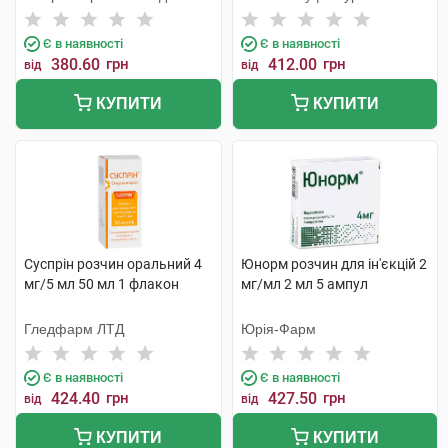
Сервісез
Є в наявності
Є в наявності
380.60
грн
412.00
грн
від
від
КУПИТИ
КУПИТИ
Суспрін розчин оральний 4
Юнорм розчин для ін'єкцій 2
мг/5 мл 50 мл 1 флакон
мг/мл 2 мл 5 ампул
Гледфарм ЛТД
Юрія-Фарм
Є в наявності
Є в наявності
424.40
грн
427.50
грн
від
від
КУПИТИ
КУПИТИ