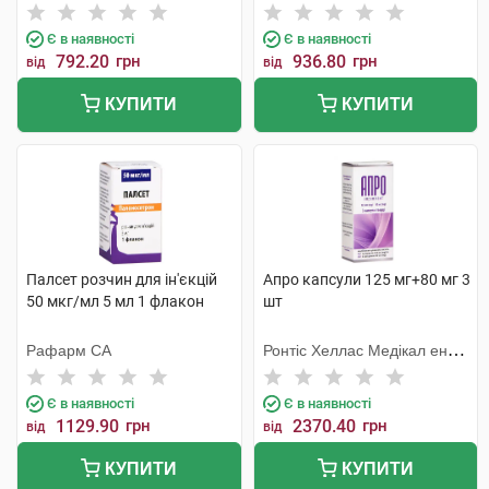
Є в наявності
Є в наявності
792.20
грн
936.80
грн
від
від
КУПИТИ
КУПИТИ
Палсет розчин для ін'єкцій
Апро капсули 125 мг+80 мг 3
50 мкг/мл 5 мл 1 флакон
шт
Рафарм СА
Ронтіс Хеллас Медікал енд
Фармасьютікал Продактс
С.А.
Є в наявності
Є в наявності
1129.90
грн
2370.40
грн
від
від
КУПИТИ
КУПИТИ