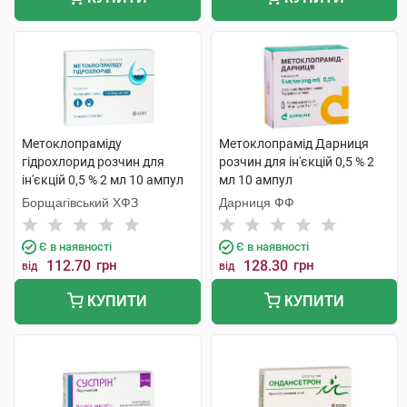
Метоклопраміду
Метоклопрамід Дарниця
гідрохлорид розчин для
розчин для ін'єкцій 0,5 % 2
ін'єкцій 0,5 % 2 мл 10 ампул
мл 10 ампул
Борщагівський ХФЗ
Дарниця ФФ
Є в наявності
Є в наявності
112.70
грн
128.30
грн
від
від
КУПИТИ
КУПИТИ