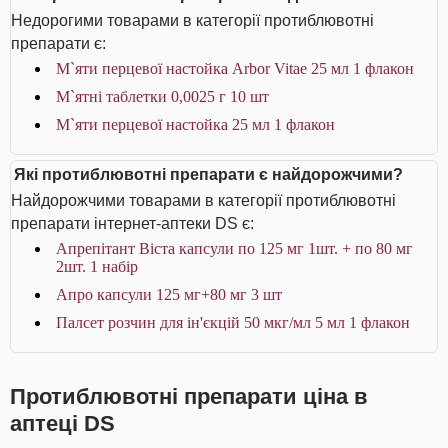
Недорогими товарами в категорії протиблювотні
препарати є:
М`яти перцевої настойка Arbor Vitae 25 мл 1 флакон
М`ятні таблетки 0,0025 г 10 шт
М`яти перцевої настойка 25 мл 1 флакон
Які протиблювотні препарати є найдорожчими?
Найдорожчими товарами в категорії протиблювотні
препарати інтернет-аптеки DS є:
Апрепітант Віста капсули по 125 мг 1шт. + по 80 мг
2шт. 1 набір
Апро капсули 125 мг+80 мг 3 шт
Палсет розчин для ін'єкцій 50 мкг/мл 5 мл 1 флакон
Протиблювотні препарати ціна в
аптеці DS