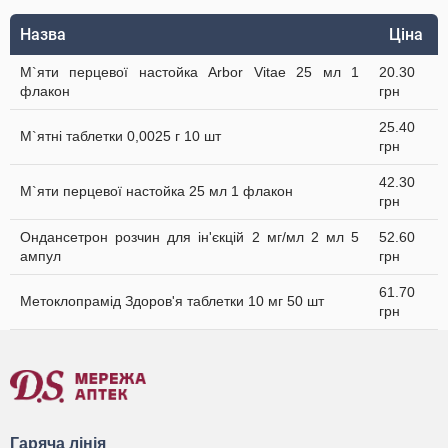
Назва
Ціна
М`яти перцевої настойка Arbor Vitae 25 мл 1
20.30
флакон
грн
25.40
М`ятні таблетки 0,0025 г 10 шт
грн
42.30
М`яти перцевої настойка 25 мл 1 флакон
грн
Ондансетрон розчин для ін'єкцій 2 мг/мл 2 мл 5
52.60
ампул
грн
61.70
Метоклопрамід Здоров'я таблетки 10 мг 50 шт
грн
Гаряча лінія