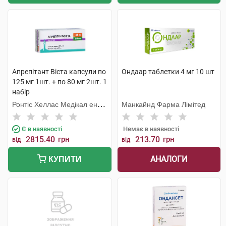
Апрепітант Віста капсули по
Ондаар таблетки 4 мг 10 шт
125 мг 1шт. + по 80 мг 2шт. 1
набір
Ронтіс Хеллас Медікал енд
Манкайнд Фарма Лімітед
Фармасьютікал Продактс
С.А.
Є в наявності
Немає в наявності
2815.40
грн
213.70
грн
від
від
АНАЛОГИ
КУПИТИ