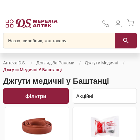
Аптека D.S.
Догляд За Ранами
Джгути Медичні
Джгути Медичні У Баштанці
Джгути медичні у Баштанці
Фільтри