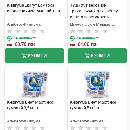
Київгума Джгут Есмарха
JS Джгут венозний
кровоспинний гумовий 1 шт
трикотажний для забору
крові з пластиковим
карабіном 1 шт
Альберт-Київгума
Цзянсу Суюн Медікал
Метіріалс
Є в наявності
Є в наявності
63.70
грн
64.00
грн
від
від
КУПИТИ
КУПИТИ
Київгума Бинт Мартенса
Київгума Бинт Мартенса
гумовий 3,5 м 1 шт
гумовий 5 м 1 шт
Альберт-Київгума
Альберт-Київгума