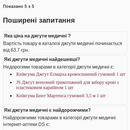
Показано
5
з
5
Поширені запитання
Яка ціна на джгути медичні ?
Вартість товару в каталозі джгути медичні починається
від 63.7 грн.
Які джгути медичні найдешевші?
Недорогими товарами в категорії джгути медичні є:
Київгума Джгут Есмарха кровоспинний гумовий 1 шт
JS Джгут венозний трикотажний для забору крові з
пластиковим карабіном 1 шт
Київгума Бинт Мартенса гумовий 3,5 м 1 шт
Які джгути медичні є найдорожчими?
Найдорожчими товарами в категорії джгути медичні
інтернет-аптеки DS є: