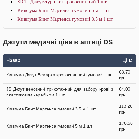
SICH Джгут-турнікет кровоспинний 1 шт
Київгума Бинт Мартенса гумовий 5 м 1 шт
Київгума Бинт Мартенса гумовий 3,5 м 1 шт
Джгути медичні ціна в аптеці DS
Назва
Ціна
63.70
Київгума Джгут Есмарха кровоспинний гумовий 1 шт
грн
JS Джгут венозний трикотажний для забору крові з
64.00
пластиковим карабіном 1 шт
грн
113.20
Київгума Бинт Мартенса гумовий 3,5 м 1 шт
грн
170.50
Київгума Бинт Мартенса гумовий 5 м 1 шт
грн