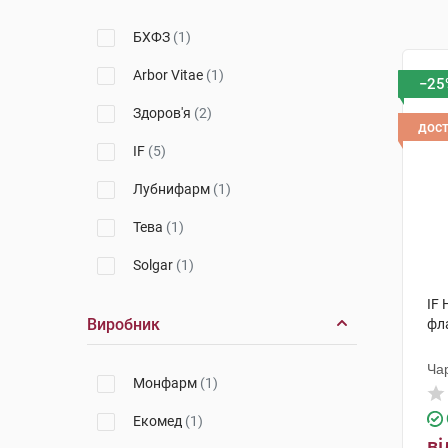
БХФЗ
(1)
Arbor Vitae
(1)
−25
Здоров'я
(2)
дос
IF
(5)
Лубнифарм
(1)
Тева
(1)
Solgar
(1)
IF 
Виробник
фл
Ча
Монфарм
(1)
Екомед
(1)
ві