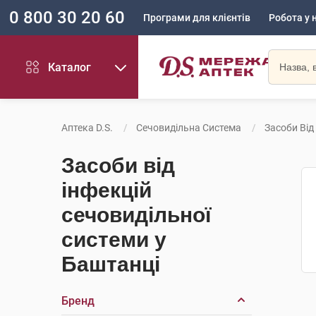
0 800 30 20 60
Програми для клієнтів
Робота у 
Каталог
Аптека D.S.
Сечовидільна Система
Засоби Від
Засоби від
інфекцій
сечовидільної
системи у
Баштанці
Бренд