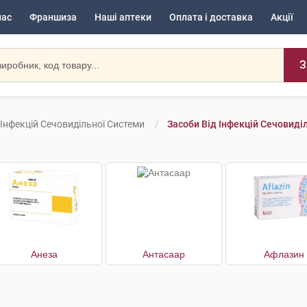
нас
Франшиза
Наші аптеки
Оплата і доставка
Акції
З
 Інфекцій Сечовидільної Системи
Засоби Від Інфекцій Сечовиді
Анеза
Антасаар
Афлазин