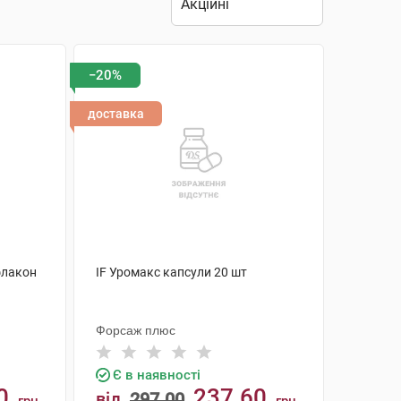
−20%
доставка
флакон
IF Уромакс капсули 20 шт
Форсаж плюс
Є в наявності
0
237.60
від
297.00