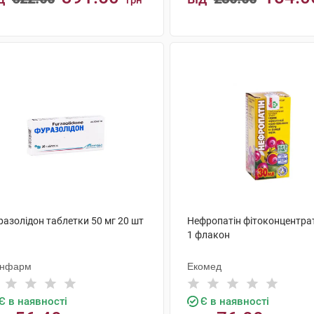
грн
КУПИТИ
КУПИТИ
разолідон таблетки 50 мг 20 шт
Нефропатін фітоконцентра
1 флакон
нфарм
Екомед
Є в наявності
Є в наявності