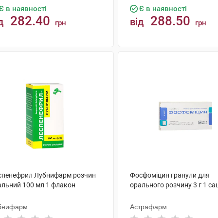
Є в наявності
Є в наявності
282.40
288.50
д
від
грн
грн
КУПИТИ
КУПИТИ
спенефрил Лубнифарм розчин
Фосфоміцин гранули для
альний 100 мл 1 флакон
орального розчину 3 г 1 са
бнифарм
Астрафарм