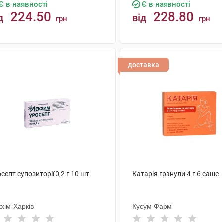
Є в наявності
Є в наявності
224.50
228.80
д
від
грн
грн
КУПИТИ
КУПИТИ
доставка
септ супозиторії 0,2 г 10 шт
Катарія гранули 4 г 6 саше
хім-Харків
Кусум Фарм