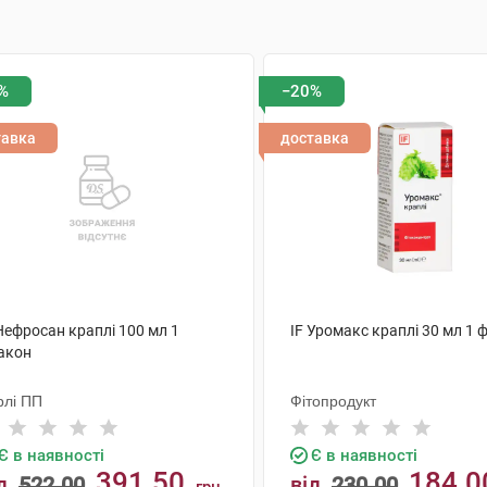
%
−20%
тавка
доставка
Нефросан краплі 100 мл 1
IF Уромакс краплі 30 мл 1 
акон
рлі ПП
Фітопродукт
Є в наявності
Є в наявності
391.50
184.0
д
522.00
від
230.00