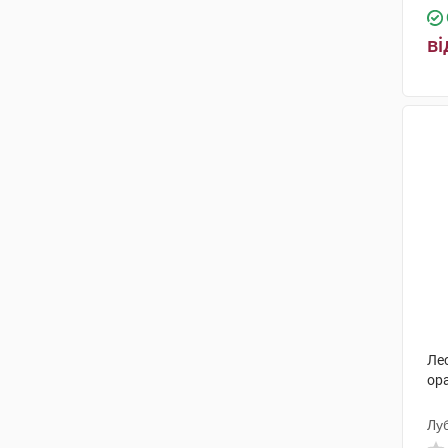
Еуробіо Корпорейшн
(1)
ві
Грокам ГБЛ
(1)
Альпіфлор
(1)
PharmaLinea Ltd
(1)
Нутрімед
(2)
Біовета
(1)
PharmaSuisse Laboratories SpA
(1)
Гарден Стейт Нутрітіоналс
(1)
Технолог
(1)
Ле
ор
Лаборест Італія
(1)
ОФІ С.П.А.
(1)
Лу