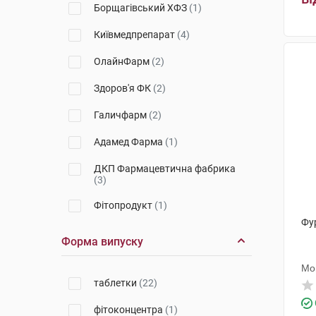
Борщагівський ХФЗ
(1)
Київмедпрепарат
(4)
ОлайнФарм
(2)
Здоров'я ФК
(2)
Галичфарм
(2)
Адамед Фарма
(1)
ДКП Фармацевтична фабрика
(3)
Фітопродукт
(1)
Фу
Маклеодс Фармасьютикалс
(2)
Форма випуску
Валмарк
(1)
Мо
таблетки
(22)
Лекхім-Харків
(1)
фітоконцентра
(1)
Кусум Фарм
(1)