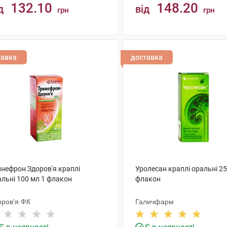
132.10
148.20
д
від
грн
грн
КУПИТИ
КУПИТИ
тавка
доставка
инефрон Здоров'я краплі
Уролесан краплі оральні 25
альні 100 мл 1 флакон
флакон
оров'я ФК
Галичфарм