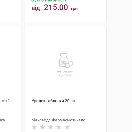
Є в наявності
215.00
від
грн
КУПИТИ
 мл 1
Уродез таблетки 20 шт
ика
Маклеодс Фармасьютикалс