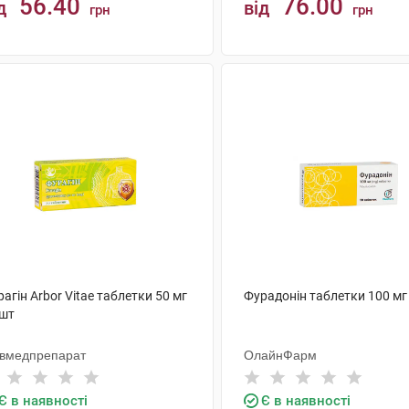
56.40
76.00
д
від
грн
грн
КУПИТИ
КУПИТИ
агін Arbor Vitae таблетки 50 мг
Фурадонін таблетки 100 мг
 шт
ївмедпрепарат
ОлайнФарм
Є в наявності
Є в наявності