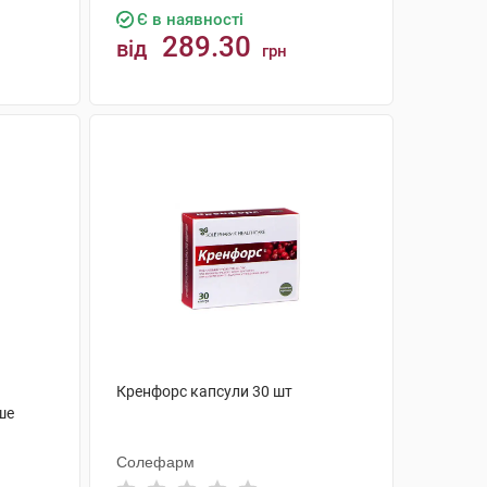
Є в наявності
289.30
від
грн
КУПИТИ
Кренфорс капсули 30 шт
ше
Солефарм