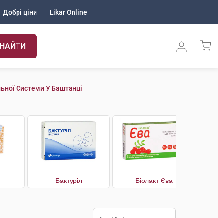
Добрі ціни
Likar Online
НАЙТИ
льної Системи У Баштанці
Бактуріл
Біолакт Єва