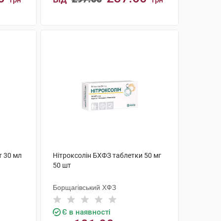
грн
грн
КУПИТИ
т 30 мл
Нітроксолін БХФЗ таблетки 50 мг
50 шт
Борщагівський ХФЗ
Є в наявності