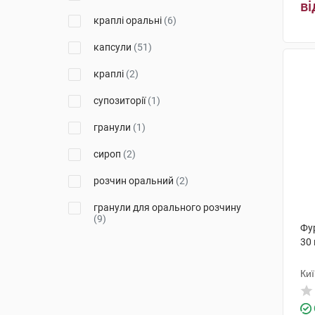
ві
краплі оральні
(6)
Лубнифарм
(2)
капсули
(51)
Біохелс
(1)
краплі
(2)
Форсаж плюс
(1)
супозиторії
(1)
Астрафарм
(1)
гранули
(1)
Солефарм
(3)
сироп
(2)
Адіфарм
(2)
розчин оральний
(2)
Уорлд Медицин Ілач Сан. Ве
Тідж
(1)
гранули для орального розчину
(9)
Лабіана Фармацевтікалс
(3)
Фур
30
паста для орального
Біхелс
(10)
застосування
(1)
Фармак
(2)
Ки
порошок для орального
розчину
(8)
Червона зірка
(1)