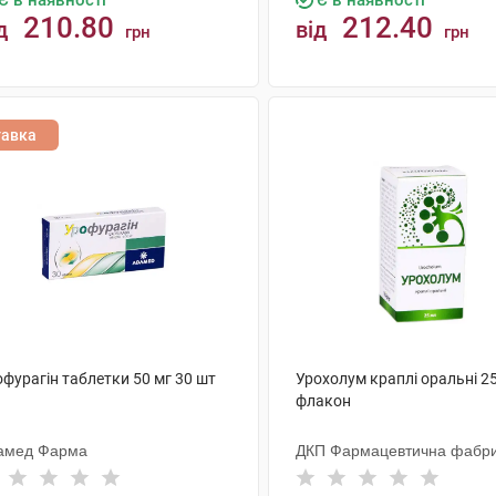
Є в наявності
Є в наявності
210.80
212.40
д
від
грн
грн
КУПИТИ
КУПИТИ
тавка
фурагін таблетки 50 мг 30 шт
Урохолум краплі оральні 25
флакон
амед Фарма
ДКП Фармацевтична фабр