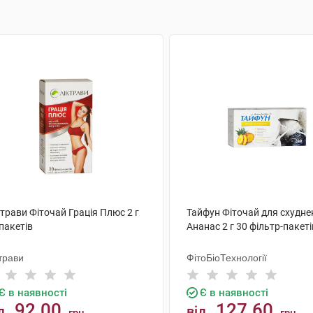
трави Фіточай Грація Плюс 2 г
Тайфун Фіточай для схудне
пакетів
Ананас 2 г 30 фільтр-пакеті
трави
ФітоБіоТехнології
Є в наявності
Є в наявності
92.00
127.60
д
від