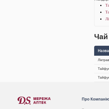
Та
Та
Лі
Чай
Назва
Ліктра
Тайфун
Тайфун
Про Компані