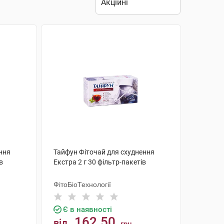
ння
Тайфун Фіточай для схуднення
в
Екстра 2 г 30 фільтр-пакетів
ФітоБіоТехнології
Є в наявності
162.50
від