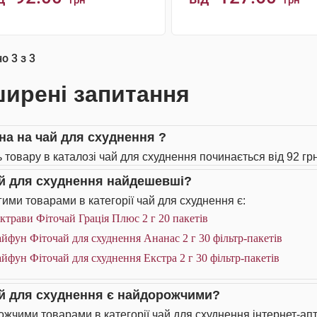
грн
грн
КУПИТИ
КУПИТИ
но
3
з
3
ирені запитання
іна на чай для схуднення ?
ь товару в каталозі чай для схуднення починається від 92 грн
ай для схуднення найдешевші?
ими товарами в категорії чай для схуднення є:
ктрави Фіточай Грація Плюс 2 г 20 пакетів
йфун Фіточай для схуднення Ананас 2 г 30 фільтр-пакетів
йфун Фіточай для схуднення Екстра 2 г 30 фільтр-пакетів
ай для схуднення є найдорожчими?
жчими товарами в категорії чай для схуднення інтернет-апт