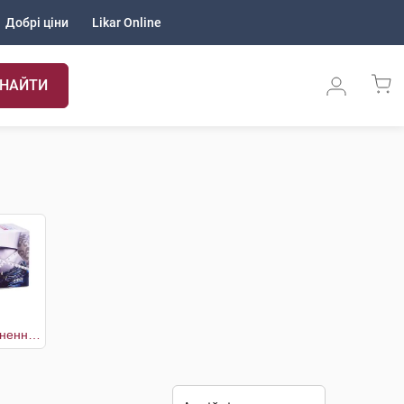
Добрі ціни
Likar Online
НАЙТИ
Фіточай для схуднення Екстра