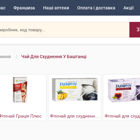
нас
Франшиза
Наші аптеки
Оплата і доставка
Акції
З
нення
Чай Для Схуднення У Баштанці
Фіточай Грація Плюс
Фіточай для схуднення Ананас