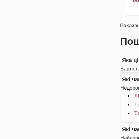
Показа
Пош
Яка ц
Вартіст
Які ч
Недорог
Лі
Та
Та
Які ч
Найдоро