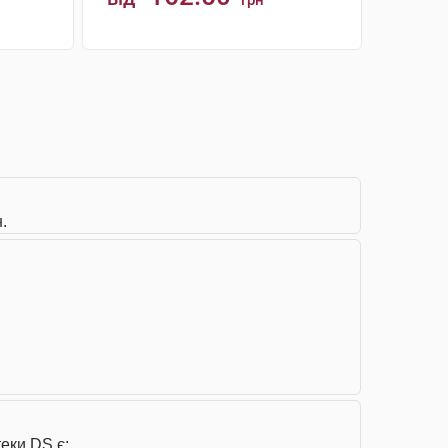
грн
КУПИТИ
.
еки DS є: