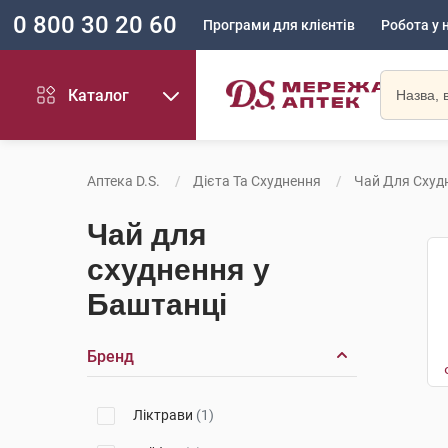
0 800 30 20 60
Програми для клієнтів
Робота у 
Каталог
Аптека D.S.
Дієта Та Схуднення
Чай Для Схуд
Чай для
схуднення у
Баштанці
Бренд
Ліктрави
(1)