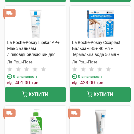
La Roche-Posay Lipikar АР+
La Roche-Posay Cicaplast
Макс Бальзам
Бальзам B5+ 40 мл +
ліпідовідновлюючий для
Термальна вода 50 мл +
сухої атопічної шкіри
Lipikar Syndet AP+ Крем-гель
Ля Рош-Позе
Ля Рош-Позе
обличчя і тіла 75 мл 1 туба
15 мл + AntheliosUVA 400 1
набір
Є в наявності
Є в наявності
401.00
грн
423.00
грн
від
від
КУПИТИ
КУПИТИ