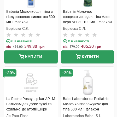
Babaria Молочко для тіла з
Babaria Молочко
гіалуроновою кислотою 500
сонцезахисне для тіла Алое
мл 1 флакон
вера SPF30 100 мл 1 флакон
Беріоска С.Л.
Беріоска С.Л.
Є в наявності
Є в наявності
349.30
405.30
грн
грн
від
499.00
від
579.00
КУПИТИ
КУПИТИ
−30%
−20%
La Roche-Posay Lipikar AP+M
Babe Laboratorios Pediatric
Бальзам для дуже сухої та
Молочко зволожуюче для
схильної до атопії шкіри
тіла 500 мл 1 флакон
обличчя та тіла 200 мл 1
Ля Рош-Позе
Laboratorios Babe, S.L.