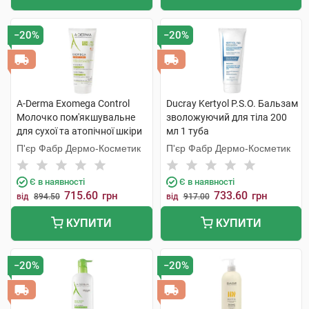
−20%
−20%
A-Derma Exomega Control
Ducray Kertyol Р.S.О. Бальзам
Молочко пом'якшувальне
зволожуючий для тіла 200
для сухої та атопічної шкіри
мл 1 туба
200 мл 1 туба
П'єр Фабр Дермо-Косметик
П'єр Фабр Дермо-Косметик
Є в наявності
Є в наявності
715.60
733.60
грн
грн
від
894.50
від
917.00
КУПИТИ
КУПИТИ
−20%
−20%