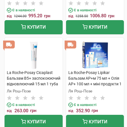
Є в наявності
Є в наявності
995.20
1006.80
грн
грн
від
1244.00
від
1258.50
КУПИТИ
КУПИТИ
La Roche-Posay Cicaplast
La Roche-Posay Lipikar
Бальзам B5+ заспокоюючий
Бальзам AP+м 75 мл + Олія
відновлюючий 15 мл 1 туба
AP+ 100 мл + міні продукти 1
набір
Ля Рош-Позе
Ля Рош-Позе
Є в наявності
Є в наявності
263.00
грн
352.90
грн
від
від
КУПИТИ
КУПИТИ