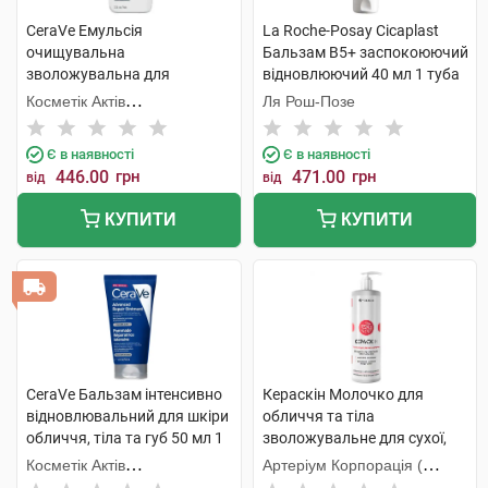
CeraVe Емульсія
La Roche-Posay Cicaplast
очищувальна
Бальзам B5+ заспокоюючий
зволожувальна для
відновлюючий 40 мл 1 туба
нормальної і сухої шкіри
Косметік Актів
Ля Рош-Позе
обличчя і тіла 236 мл 1
Інтернаціональ
флакон
Є в наявності
Є в наявності
446.00
грн
471.00
грн
від
від
КУПИТИ
КУПИТИ
CeraVe Бальзам інтенсивно
Кераскін Молочко для
відновлювальний для шкіри
обличчя та тіла
обличчя, тіла та губ 50 мл 1
зволожувальне для сухої,
туба
чутливої та схильної до
Косметік Актів
Артеріум Корпорація (
атопії шкіри 400 мл 1 флакон
Інтернаціональ
КМП+Галичфарм)