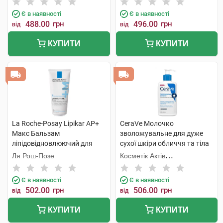
Є в наявності
Є в наявності
488.00
грн
496.00
грн
від
від
КУПИТИ
КУПИТИ
La Roche-Posay Lipikar АР+
CeraVe Молочко
Макс Бальзам
зволожувальне для дуже
ліпідовідновлюючий для
сухої шкіри обличчя та тіла
сухої атопічної шкіри
236 мл 1 флакон
Ля Рош-Позе
Косметік Актів
обличчя і тіла 200 мл 1 туба
Інтернаціональ
Є в наявності
Є в наявності
502.00
грн
506.00
грн
від
від
КУПИТИ
КУПИТИ