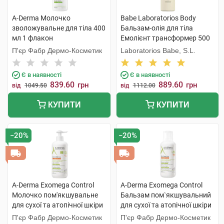
A-Derma Молочко
Babe Laboratorios Body
зволожувальне для тіла 400
Бальзам-олія для тіла
мл 1 флакон
Емолієнт трансформер 500
мл 1 флакон
П'єр Фабр Дермо-Косметик
Laboratorios Babe, S.L.
Є в наявності
Є в наявності
839.60
889.60
грн
грн
від
1049.50
від
1112.00
КУПИТИ
КУПИТИ
−20%
−20%
A-Derma Exomega Control
A-Derma Exomega Control
Молочко пом'якшувальне
Бальзам пом`якшувальний
для сухої та атопічної шкіри
для сухої та атопічної шкіри
400 мл 1 флакон
400 мл 1 туба
П'єр Фабр Дермо-Косметик
П'єр Фабр Дермо-Косметик