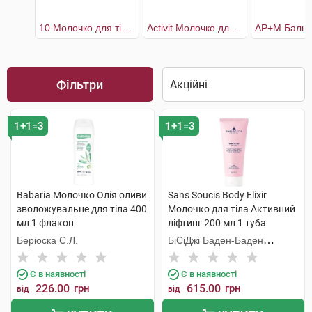
10 Молочко для тіла зволоження та комфорт 48 годин для сухої шкіри
Activit Молочко для тіла
Фільтри
1+1=3
1+1=3
Babaria Молочко Олія оливи
Sans Soucis Body Elixir
зволожувальне для тіла 400
Молочко для тіла Активний
мл 1 флакон
ліфтинг 200 мл 1 туба
Беріоска С.Л.
БіСіДжі Баден-Баден
Косметікс Груп Гмбх
Є в наявності
Є в наявності
226.00
грн
615.00
грн
від
від