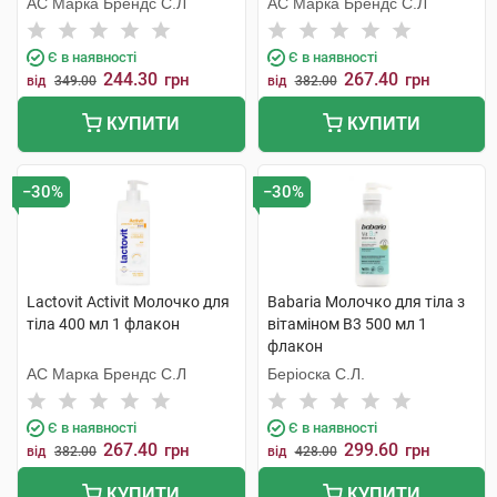
АС Марка Брендс С.Л
АС Марка Брендс С.Л
Є в наявності
Є в наявності
244.30
267.40
грн
грн
від
349.00
від
382.00
КУПИТИ
КУПИТИ
−30%
−30%
Lactovit Activit Молочко для
Babaria Молочко для тіла з
тіла 400 мл 1 флакон
вітаміном В3 500 мл 1
флакон
АС Марка Брендс С.Л
Беріоска С.Л.
Є в наявності
Є в наявності
267.40
299.60
грн
грн
від
382.00
від
428.00
КУПИТИ
КУПИТИ