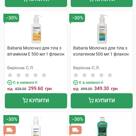
−30%
−30%
Babaria Молочко для тіла з
Babaria Молочко для тіла з
вітаміном Е 500 мл 1 флакон
колагеном 500 мл 1 флакон
Беріоска С.Л.
Беріоска С.Л.
Є в наявності
Є в наявності
299.60
349.30
грн
грн
від
428.00
від
499.00
КУПИТИ
КУПИТИ
−30%
−30%