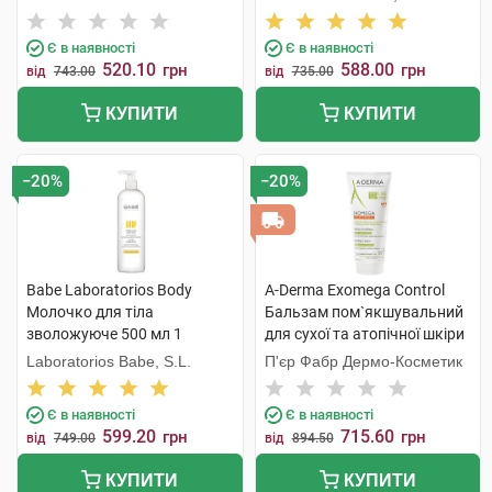
туба
Є в наявності
Є в наявності
520.10
588.00
грн
грн
від
743.00
від
735.00
КУПИТИ
КУПИТИ
−20%
−20%
Babe Laboratorios Body
A-Derma Exomega Control
Молочко для тіла
Бальзам пом`якшувальний
зволожуюче 500 мл 1
для сухої та атопічної шкіри
флакон
200 мл 1 туба
Laboratorios Babe, S.L.
П'єр Фабр Дермо-Косметик
Є в наявності
Є в наявності
599.20
715.60
грн
грн
від
749.00
від
894.50
КУПИТИ
КУПИТИ