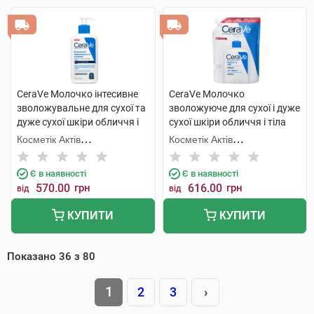
CeraVe Молочко інтесивне
CeraVe Молочко
зволожувальне для сухої та
зволожуюче для сухої і дуже
дуже сухої шкіри обличчя і
сухої шкіри обличчя і тіла
тіла 236 мл 1 флакон
473 мл 1 пакет
Косметік Актів
Косметік Актів
Інтернаціональ
Інтернаціональ
Є в наявності
Є в наявності
570.00
грн
616.00
грн
від
від
КУПИТИ
КУПИТИ
Показано
36
з
80
1
2
3
›