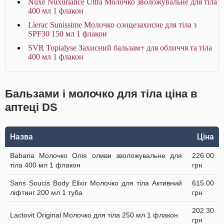
Nuxe Nuxuriance Ultra Молочко зволожувальне для тіла
400 мл 1 флакон
Lierac Sunissime Молочко сонцезахисне для тіла з
SPF30 150 мл 1 флакон
SVR Topialyse Захисний бальзам+ для обличчя та тіла
400 мл 1 флакон
Бальзами і молочко для тіла ціна в
аптеці DS
Назва
Ціна
Babaria Молочко Олія оливи зволожувальне для
226.00
тіла 400 мл 1 флакон
грн
Sans Soucis Body Elixir Молочко для тіла Активний
615.00
ліфтинг 200 мл 1 туба
грн
202.30
Lactovit Original Молочко для тіла 250 мл 1 флакон
грн