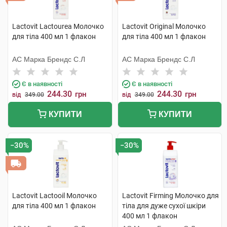
Lactovit Lactourea Молочко
Lactovit Original Молочко
для тіла 400 мл 1 флакон
для тіла 400 мл 1 флакон
АС Марка Брендс С.Л
АС Марка Брендс С.Л
Є в наявності
Є в наявності
244.30
244.30
грн
грн
від
349.00
від
349.00
КУПИТИ
КУПИТИ
−30%
−30%
Lactovit Lactooil Молочко
Lactovit Firming Молочко для
для тіла 400 мл 1 флакон
тіла для дуже сухої шкіри
400 мл 1 флакон