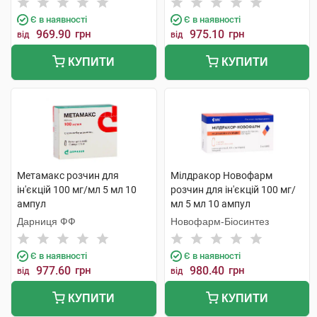
Є в наявності
Є в наявності
969.90
грн
975.10
грн
від
від
КУПИТИ
КУПИТИ
Метамакс розчин для
Мілдракор Новофарм
ін'єкцій 100 мг/мл 5 мл 10
розчин для ін'єкцій 100 мг/
ампул
мл 5 мл 10 ампул
Дарниця ФФ
Новофарм-Біосинтез
Є в наявності
Є в наявності
977.60
грн
980.40
грн
від
від
КУПИТИ
КУПИТИ