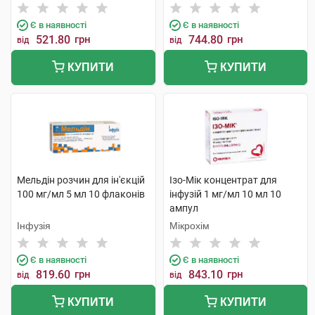
Є в наявності
Є в наявності
521.80
грн
744.80
грн
від
від
КУПИТИ
КУПИТИ
Мельдін розчин для ін'єкцій
Ізо-Мік концентрат для
100 мг/мл 5 мл 10 флаконів
інфузій 1 мг/мл 10 мл 10
ампул
Інфузія
Мікрохім
Є в наявності
Є в наявності
819.60
грн
843.10
грн
від
від
КУПИТИ
КУПИТИ