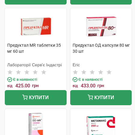
Предуктал MR таблетки 35
Предуктал ОД капсули 80 мг
мг 60 шт
30 шт
Лабораторії Серв'є Індастрі
Егіс
Є в наявності
Є в наявності
425.00
грн
433.00
грн
від
від
КУПИТИ
КУПИТИ