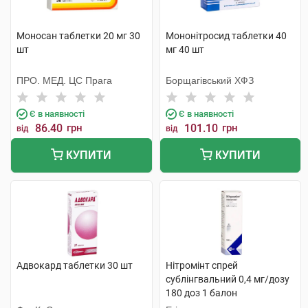
Моносан таблетки 20 мг 30
Мононітросид таблетки 40
шт
мг 40 шт
ПРО. МЕД. ЦС Прага
Борщагівський ХФЗ
Є в наявності
Є в наявності
86.40
грн
101.10
грн
від
від
КУПИТИ
КУПИТИ
Адвокард таблетки 30 шт
Нітромінт спрей
сублінгвальний 0,4 мг/дозу
180 доз 1 балон