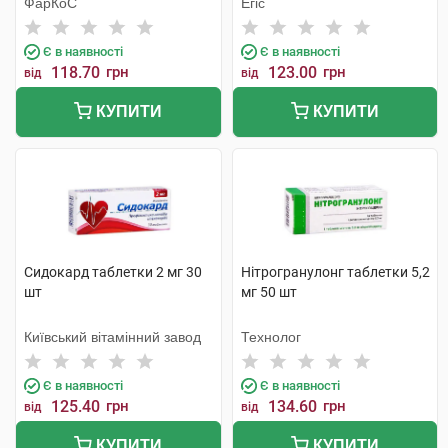
ФарКоС
Егіс
Є в наявності
Є в наявності
118.70
грн
123.00
грн
від
від
КУПИТИ
КУПИТИ
Сидокард таблетки 2 мг 30
Нітрогранулонг таблетки 5,2
шт
мг 50 шт
Київський вітамінний завод
Технолог
Є в наявності
Є в наявності
125.40
грн
134.60
грн
від
від
КУПИТИ
КУПИТИ