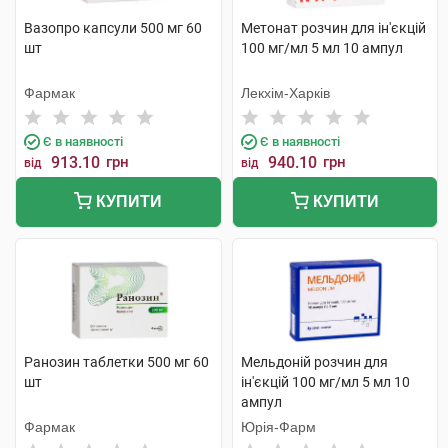
Вазопро капсули 500 мг 60
Метонат розчин для ін'єкцій
шт
100 мг/мл 5 мл 10 ампул
Фармак
Лекхім-Харків
Є в наявності
Є в наявності
913.10
грн
940.10
грн
від
від
КУПИТИ
КУПИТИ
Ранозин таблетки 500 мг 60
Мельдоній розчин для
шт
ін'єкцій 100 мг/мл 5 мл 10
ампул
Фармак
Юрія-Фарм