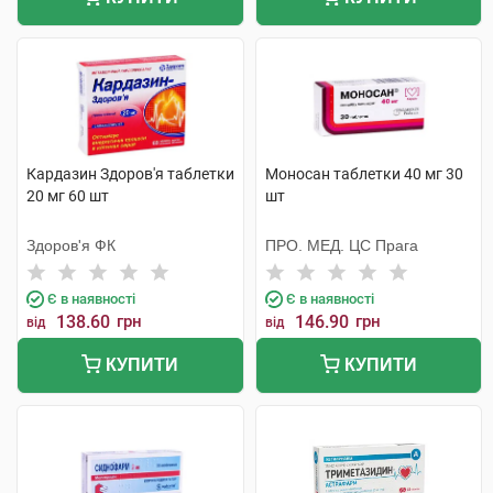
Кардазин Здоров'я таблетки
Моносан таблетки 40 мг 30
20 мг 60 шт
шт
Здоров'я ФК
ПРО. МЕД. ЦС Прага
Є в наявності
Є в наявності
138.60
грн
146.90
грн
від
від
КУПИТИ
КУПИТИ