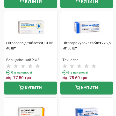
КУПИТИ
КУПИТИ
Нітросорбід таблетки 10 мг
Нітрогранулонг таблетки 2,9
40 шт
мг 50 шт
Борщагівський ХФЗ
Технолог
Є в наявності
Є в наявності
77.50
грн
78.60
грн
від
від
КУПИТИ
КУПИТИ