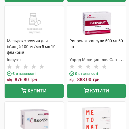
Мельдекс розчин для
Рипронат капсули 500 мг 60
ін'єкцій 100 мг/мл 5 мл 10
шт
флаконів
Інфузія
Уорлд Медицин Ілач Сан. Ве
Тідж
Є в наявності
Є в наявності
876.80
грн
883.00
грн
від
від
КУПИТИ
КУПИТИ