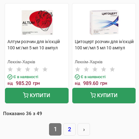
Алтум розчин для ін'єкцій
Цитоцерт розчин для ін'єкцій
100 мг/мл 5 мл 10 ампул
100 мг/мл 5 мл 10 ампул
Лекхім-Харків
Лекхім-Харків
Є в наявності
Є в наявності
985.20
грн
989.60
грн
від
від
КУПИТИ
КУПИТИ
Показано
36
з
49
1
2
›