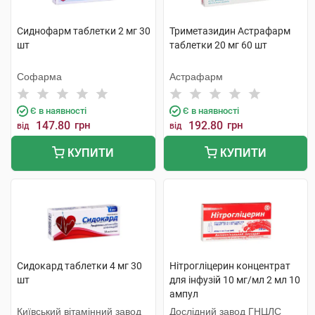
Сиднофарм таблетки 2 мг 30
Триметазидин Астрафарм
шт
таблетки 20 мг 60 шт
Софарма
Астрафарм
Є в наявності
Є в наявності
147.80
грн
192.80
грн
від
від
КУПИТИ
КУПИТИ
Сидокард таблетки 4 мг 30
Нітрогліцерин концентрат
шт
для інфузій 10 мг/мл 2 мл 10
ампул
Київський вітамінний завод
Дослідний завод ГНЦЛС