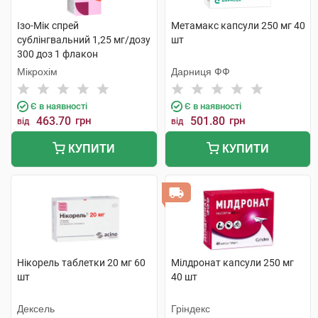
Ізо-Мік спрей
Метамакс капсули 250 мг 40
сублінгвальний 1,25 мг/дозу
шт
300 доз 1 флакон
Мікрохім
Дарниця ФФ
Є в наявності
Є в наявності
463.70
грн
501.80
грн
від
від
КУПИТИ
КУПИТИ
Нікорель таблетки 20 мг 60
Мілдронат капсули 250 мг
шт
40 шт
Дексель
Гріндекс