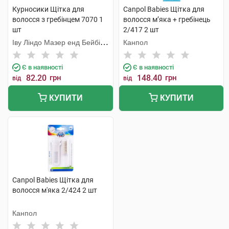
Курносики Щітка для
Canpol Babies Щітка для
волосся з гребінцем 7070 1
волосся м’яка + гребінець
шт
2/417 2 шт
Іву Ліндо Мазер енд Бейбі
Канпол
Продактс
Є в наявності
Є в наявності
82.20
грн
148.40
грн
від
від
КУПИТИ
КУПИТИ
Canpol Babies Щітка для
волосся м'яка 2/424 2 шт
Канпол