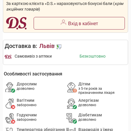
За карткою клієнта «D.S.» нараховуються бонусні бали (
крім
акційних товарів
)
Вхід в кабінет
Доставка в:
Львів
Самовивіз з аптеки
Безкоштовно
Особливості застосування
Дорослим
Дітям
дозволено
з 5-ти років за
призначенням лікаря
Вагітним
Алергікам
заборонено
дозволено
Годуючим
Діабетикам
заборонено
дозволено
Температура зберігання
Взаємодія з їжею