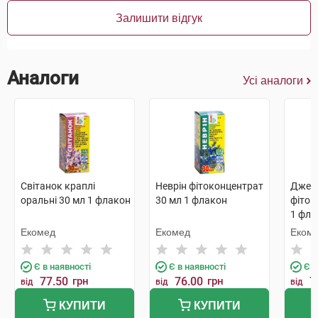
Залишити відгук
Аналоги
Усі аналоги
Світанок краплі
Неврін фітоконцентрат
Джер
оральні 30 мл 1 флакон
30 мл 1 флакон
фіток
1 фла
Екомед
Екомед
Еком
Є в наявності
Є в наявності
Є в
77.50
грн
76.00
грн
7
від
від
від
КУПИТИ
КУПИТИ