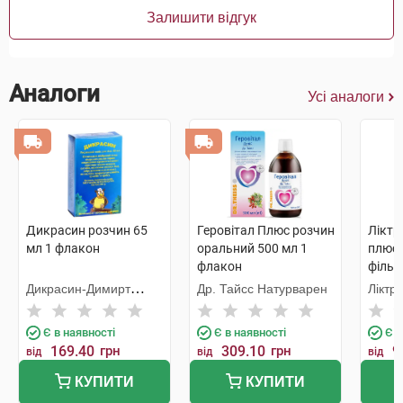
Залишити відгук
Аналоги
Усі аналоги
Дикрасин розчин 65
Геровітал Плюс розчин
Ліктр
мл 1 флакон
оральний 500 мл 1
плюс 
флакон
фільт
Дикрасин-Димирт
Др. Тайсс Натурварен
Ліктр
Кристев
Є в наявності
Є в наявності
Є в
169.40
грн
309.10
грн
9
від
від
від
КУПИТИ
КУПИТИ