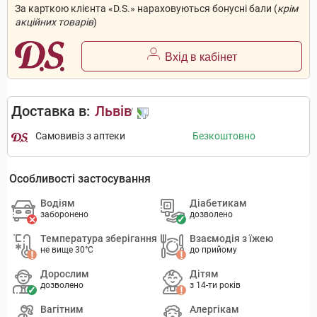
За карткою клієнта «D.S.» нараховуються бонусні бали (
крім
акційних товарів
)
Вхід в кабінет
Доставка в:
Львів
Самовивіз з аптеки
Безкоштовно
Особливості застосування
Водіям
Діабетикам
заборонено
дозволено
Температура зберігання
Взаємодія з їжею
не вище 30°C
до прийому
Дорослим
Дітям
дозволено
з 14-ти років
Вагітним
Алергікам