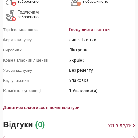
заборонено
з обережністю
Годуючим
заборонено
Глоду листя і квітки
Торгівельна назва
листя і квітки
Форма випуску
Ліктрави
Виробник
Україна
Країна власник ліцензії
Без рецепту
Умови відпуску
Упаковка
Вид упаковки
1 Упаковка(и)
Кількість в упаковці
Дивитися властивості номенклатури
Відгуки
(0)
Усі відгуки