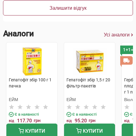
Залишити відгук
Аналоги
Усі аналоги
1+1=3
Гепатофіт збір 100 г 1
Гепатофіт збір 1,5 г 20
Герба
пачка
фільтр-пакетів
плоді
г 1 п
ЕЙМ
ЕЙМ
Віола
Є в наявності
Є в наявності
Є в
117.70
грн
95.20
грн
7
від
від
від
КУПИТИ
КУПИТИ