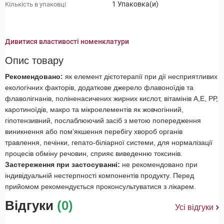
1 Упаковка(и)
Кількість в упаковці
Дивитися властивості номенклатури
Опис товару
Рекомендовано:
як елемент дієтотерапії при дії несприятливих
екологічних факторів, додаткове джерело флавоноїдів та
флаволігнанів, поліненасичених жирних кислот, вітамінів А,Е, РР,
каротиноїдів, макро та мікроелементів як жовчогінний,
гіпотензивний, послаблюючий засіб з метою попередження
виникнення або пом’якшення перебігу хвороб органів
травлення, печінки, гепато-біліарної системи, для нормалізації
процесів обміну речовин, сприяє виведенню токсинів.
Застереження при застосуванні:
не рекомендовано при
індивідуальній нестерпності компонентів продукту. Перед
прийомом рекомендується проконсультуватися з лікарем.
Відгуки
(0)
Усі відгуки