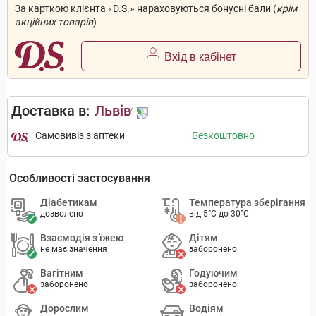
За карткою клієнта «D.S.» нараховуються бонусні бали (
крім
акційних товарів
)
Вхід в кабінет
Доставка в:
Львів
Самовивіз з аптеки
Безкоштовно
Особливості застосування
Діабетикам
Температура зберігання
дозволено
від 5°C до 30°C
Взаємодія з їжею
Дітям
не має значення
заборонено
Вагітним
Годуючим
заборонено
заборонено
Дорослим
Водіям