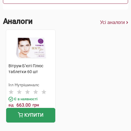
Аналоги
Усі аналоги
Вітрум Б’юті Плюс
таблетки 60 шт
Ігл Нутрішиналс
Є в наявності
663.00
грн
від
КУПИТИ