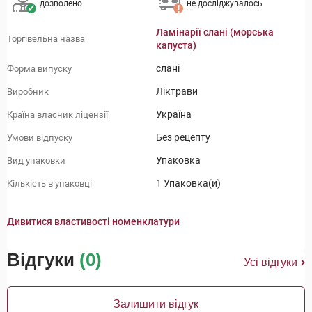
дозволено
не досліджувалось
Ламінарії слані (морська
Торгівельна назва
капуста)
слані
Форма випуску
Ліктрави
Виробник
Україна
Країна власник ліцензії
Без рецепту
Умови відпуску
Упаковка
Вид упаковки
1 Упаковка(и)
Кількість в упаковці
Дивитися властивості номенклатури
Відгуки
(0)
Усі відгуки
Залишити відгук