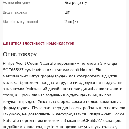
Без рецепту
Умови відпуску
шт
Вид упаковки
2 шт(и)
Кількість в упаковці
Дивитися властивості номенклатури
Опис товару
Philips Avent Соски Natural з перемінним потоком з 3 місяців
SCF655/27 сумісний з пляшечками серії Natural. Він
максимально імітує форму грудей для комфортних відчуттів
малюка. Допоможе поєднати грудне вигодовування і годування
з пляшечки. Унікальний дизайн позволяє дитині легко захопити
соску, а її рухи під час годування будуть ідентичні, як при
годуванні груддю. Унікальна форма соски з пелюстками імітує
форму грудей. Пелюстки всередині соски роблять її еластичною
і гнучкою, не дозволяють їй деформуватися. Philips Avent Соски
Natural з перемінним потоком з 3 місяців SCF655/27 оснащена
подвійним клапаном, що істотно дозволяє уникнути кольок у