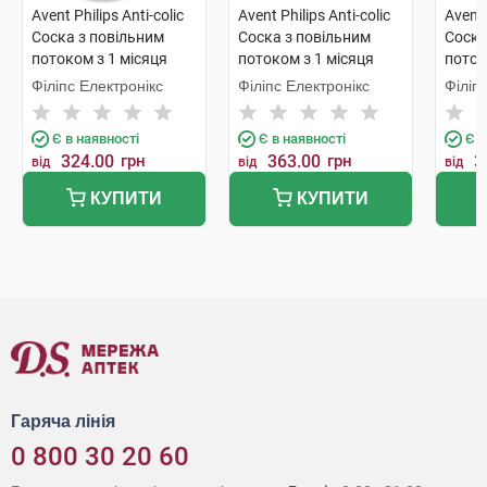
Avent Philips Anti-colic
Avent Philips Anti-colic
Avent 
Соска з повільним
Соска з повільним
Соска
потоком з 1 місяця
потоком з 1 місяця
поток
SCF632/27 2 шт
SCF762/02 2 шт
SCF63
Філіпс Електронікс
Філіпс Електронікс
Філіп
Є в наявності
Є в наявності
Є в
324.00
грн
363.00
грн
3
від
від
від
КУПИТИ
КУПИТИ
Гаряча лінія
0 800 30 20 60