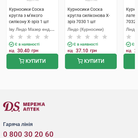
Курносики Соска
Курносики Соска
Курно
кругла з м’якого
кругла силіконова X-
латек
силікону X-зріз 1 шт
зріз 7030 1 шт
7032 
Іву Ліндо Мазер енд
Ліндо (Курносики)
Ліндо
Бейбі Продактс
Є в наявності
Є в наявності
Є в
30.40
грн
37.10
грн
2
від
від
від
КУПИТИ
КУПИТИ
Гаряча лінія
0 800 30 20 60