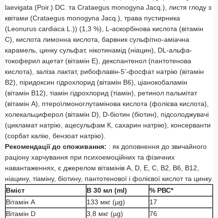
laevigata (Poir.) DC. та Crataegus monogyna Jacq.), листя глоду з
квітами (Crataegus monogyna Jacq.), трава пустирника
(Leonurus cardiaca L.)) (1,3 %), L-аскорбінова кислота (вітамін
С), кислота лимонна кислота, барвник сульфітно-аміачна
карамель, цинку сульфат, нікотинамід (ніацин), DL-альфа-
токоферил ацетат (вітамін Е), декспантенол (пантотенова
кислота), заліза лактат, рибофлавін-5’-фосфат натрію (вітамін
В2), піридоксин гідрохлорид (вітамін В6), ціанокобаламін
(вітамін В12), тіамін гідрохлорид (тіамін), ретинол пальмітат
(вітамін А), птероїлмоноглутамінова кислота (фолієва кислота),
холекальциферол (вітамін D), D-біотин (біотин), підсолоджувачі
(цикламат натрію, ацесульфам К, сахарин натрію), консерванти
(сорбат калію, бензоат натрію).
Рекомендації до споживання:
: як доповнення до звичайного
раціону харчування при психоемоційних та фізичних
навантаженнях, є джерелом вітамінів А, D, E, C, B2, B6, В12,
ніацину, тіаміну, біотину, пантотенової і фолієвої кислот та цинку.
Вміст
В 30 мл (ml)
% РВС*
Вітамін А
133 мкг (µg)
17
Вітамін D
3,8 мкг (µg)
76