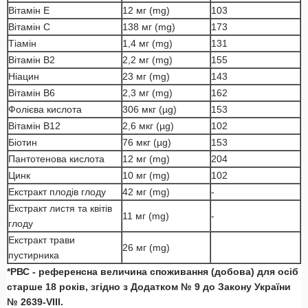
Вітамін Е
12 мг (mg)
103
Вітамін С
138 мг (mg)
173
Тіамін
1,4 мг (mg)
131
Вітамін В2
2,2 мг (mg)
155
Ніацин
23 мг (mg)
143
Вітамін В6
2,3 мг (mg)
162
Фолієва кислота
306 мкг (µg)
153
Вітамін В12
2,6 мкг (µg)
102
Біотин
76 мкг (µg)
153
Пантотенова кислота
12 мг (mg)
204
Цинк
10 мг (mg)
102
Екстракт плодів глоду
42 мг (mg)
-
Екстракт листя та квітів
11 мг (mg)
-
глоду
Екстракт трави
26 мг (mg)
пустирника
*РВС - референсна величина споживання (добова) для осіб
старше 18 років, згідно з Додатком № 9 до Закону України
№ 2639-VІІІ.