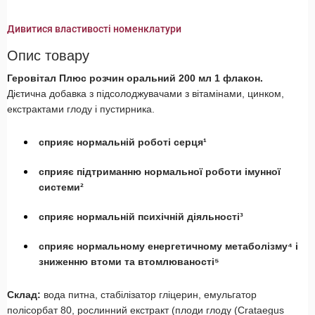
Дивитися властивості номенклатури
Опис товару
Геровітал Плюс розчин оральний 200 мл 1 флакон.
Дієтична добавка з підсолоджувачами з вітамінами, цинком,
екстрактами глоду і пустирника.
сприяє нормальній роботі серця¹
сприяє підтриманню нормальної роботи імунної
системи²
сприяє нормальній психічній діяльності³
сприяє нормальному енергетичному метаболізму⁴ і
зниженню втоми та втомлюваності⁵
Склад:
вода питна, стабілізатор гліцерин, емульгатор
полісорбат 80, рослинний екстракт (плоди глоду (Crataegus