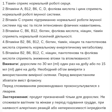
1.Тіамін сприяє нормальній роботі серця.
2.Вітаміни А, В12, В6, С, D, фолієва кислота і цинк сприяють
нормальній роботі імунної системи.
2.Вітамін C сприяє підтриманню нормальної роботи імунної
системи під час та після інтенсивних фізичних навантажень.
3.Вітаміни C, В6, В12, біотин, фолієва кислота, ніацин, тіамін
сприяють нормальній психічній діяльності.
4.Вітаміни В2, В6, B12, С, біотин, тіамін, ніацин та пантотенова
кислота сприяють нормальному енергетичному метаболізму.
5.Вітаміни В2, В6, В12, С, ніацин, пантотенова та фолієва
кислоти сприяють зниженню втоми та втомлюваності
Вживати:
дорослим по 30 мл (ml) один раз на добу або по 15
мл (ml) двічі на добу. Необхідний об’єм виміряти з
використанням вимірної склянки. Перед використанням
збовтати вміст флакону.
Перед споживанням рекомендовано проконсультуватися з
лікарем.
Застереження:
продукт призначений тільки для дорослих. Не
споживати вагітним та жінкам у період годування груддю, при
наявності алергічних реакцій або непереносимості інгредієнтів