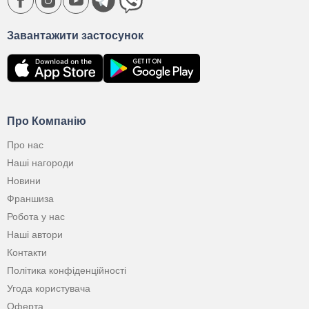
Завантажити застосунок
Про Компанію
Про нас
Наші нагороди
Новини
Франшиза
Робота у нас
Наші автори
Контакти
Політика конфіденційності
Угода користувача
Оферта