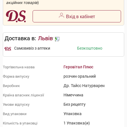
акційних товарів
)
Вхід в кабінет
Доставка в:
Львів
Самовивіз з аптеки
Безкоштовно
Геровітал Плюс
Торгівельна назва
розчин оральний
Форма випуску
Др. Тайсс Натурварен
Виробник
Німеччина
Країна власник ліцензії
Без рецепту
Умови відпуску
Упаковка
Вид упаковки
1 Упаковка(и)
Кількість в упаковці