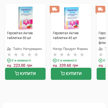
Геровітал Актив
Геровітал Актив
Геров
таблетки 30 шт
таблетки 45 шт
ораль
флак
Др. Тайсс Натурварен
Натур Продукт Фарма
Др. Т
Є в наявності
Є в наявності
Є в
223.00
грн
339.60
грн
3
від
від
від
КУПИТИ
КУПИТИ