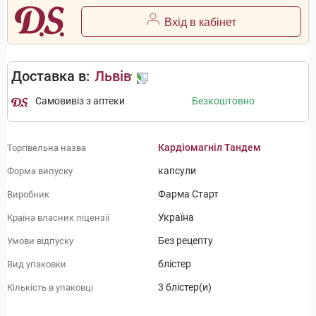
Вхід в кабінет
Доставка в:
Львів
Самовивіз з аптеки
Безкоштовно
Кардіомагніл Тандем
Торгівельна назва
капсули
Форма випуску
Фарма Старт
Виробник
Україна
Країна власник ліцензії
Без рецепту
Умови відпуску
блістер
Вид упаковки
3 блістер(и)
Кількість в упаковці