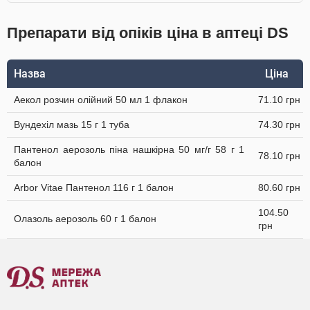
Препарати від опіків ціна в аптеці DS
Назва
Ціна
Аекол розчин олійний 50 мл 1 флакон
71.10 грн
Вундехіл мазь 15 г 1 туба
74.30 грн
Пантенол аерозоль піна нашкірна 50 мг/г 58 г 1
78.10 грн
балон
Arbor Vitae Пантенол 116 г 1 балон
80.60 грн
104.50
Олазоль аерозоль 60 г 1 балон
грн