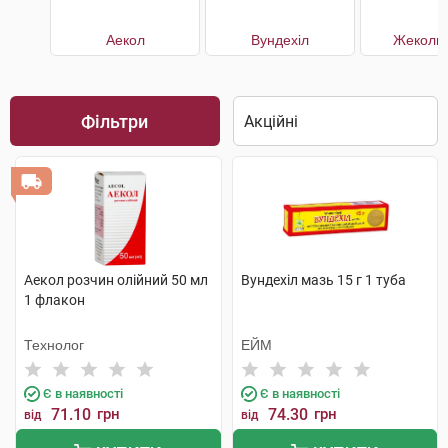
Аекол
Вундехіл
Жеколь 
Фільтри
Аекол розчин олійний 50 мл
Вундехіл мазь 15 г 1 туба
1 флакон
Технолог
ЕЙМ
Є в наявності
Є в наявності
71.10
грн
74.30
грн
від
від