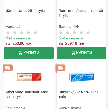
Жеколь мазь 25 г 1 туба
Пантестин Дарниця гель 30 г
1 туба
Адріалаб
Дарниця ФФ
Є в наявності
Є в наявності
253.00
грн
269.10
грн
від
від
КУПИТИ
КУПИТИ
Arbor Vitae Пантенол Плюс
Цикатридина мазь 30 г 1
30 г 1 туба
туба
Тернофарм
Фарма-Дерма