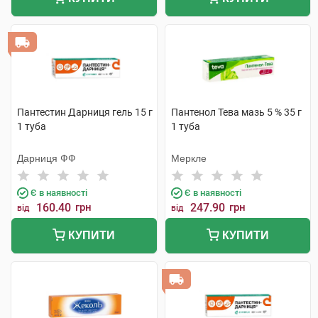
Пантестин Дарниця гель 15 г
Пантенол Тева мазь 5 % 35 г
1 туба
1 туба
Дарниця ФФ
Меркле
Є в наявності
Є в наявності
160.40
грн
247.90
грн
від
від
КУПИТИ
КУПИТИ