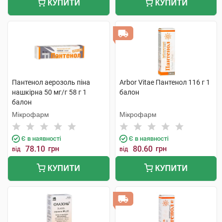
КУПИТИ
КУПИТИ
Пантенол аерозоль піна
Arbor Vitae Пантенол 116 г 1
нашкірна 50 мг/г 58 г 1
балон
балон
Мікрофарм
Мікрофарм
Є в наявності
Є в наявності
78.10
грн
80.60
грн
від
від
КУПИТИ
КУПИТИ