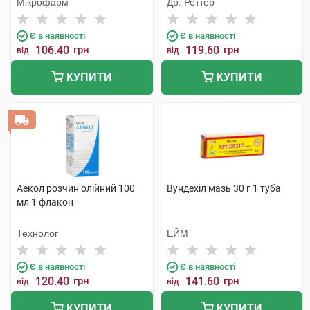
Мікрофарм
Др. Реттер
Є в наявності
Є в наявності
106.40
грн
119.60
грн
від
від
КУПИТИ
КУПИТИ
Аекол розчин олійний 100
Вундехіл мазь 30 г 1 туба
мл 1 флакон
Технолог
ЕЙМ
Є в наявності
Є в наявності
120.40
грн
141.60
грн
від
від
КУПИТИ
КУПИТИ