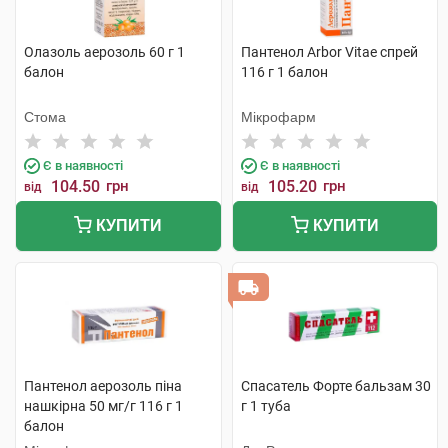
Олазоль аерозоль 60 г 1
Пантенол Arbor Vitae спрей
балон
116 г 1 балон
Стома
Мікрофарм
Є в наявності
Є в наявності
104.50
грн
105.20
грн
від
від
КУПИТИ
КУПИТИ
Пантенол аерозоль піна
Спасатель Форте бальзам 30
нашкірна 50 мг/г 116 г 1
г 1 туба
балон