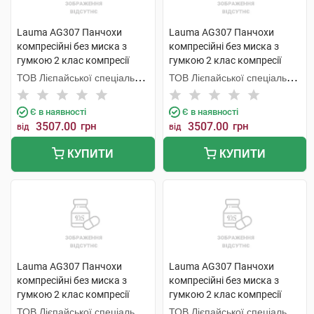
Lauma AG307 Панчохи
Lauma AG307 Панчохи
компресійні без миска з
компресійні без миска з
гумкою 2 клас компресії
гумкою 2 клас компресії
колір натуральний розмір 3D
колір натуральний розмір 5D
ТОВ Лієпайської спеціальної
ТОВ Лієпайської спеціальної
1 пара
1 пара
економічної зони Лаума
економічної зони Лаума
Медікал,
Медікал,
Є в наявності
Є в наявності
3507.00
грн
3507.00
грн
від
від
КУПИТИ
КУПИТИ
Lauma AG307 Панчохи
Lauma AG307 Панчохи
компресійні без миска з
компресійні без миска з
гумкою 2 клас компресії
гумкою 2 клас компресії
колір натуральний розмір 2D
колір натуральний розмір 1D
ТОВ Лієпайської спеціальної
ТОВ Лієпайської спеціальної