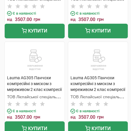
1 пара
1 пара
економічної зони Лаума
економічної зони Лаума
Медікал,
Медікал,
Є в наявності
Є в наявності
3507.00
грн
3507.00
грн
від
від
КУПИТИ
КУПИТИ
Lauma AG305 Панчохи
Lauma AG305 Панчохи
компресійні з миском з
компресійні з миском з
мереживом 2 клас компресії
мереживом 2 клас компресії
колір натуральний розмір 1D
колір натуральний розмір 2D
ТОВ Лієпайської спеціальної
ТОВ Лієпайської спеціальної
1 пара
1 пара
економічної зони Лаума
економічної зони Лаума
Медікал,
Медікал,
Є в наявності
Є в наявності
3507.00
грн
3507.00
грн
від
від
КУПИТИ
КУПИТИ