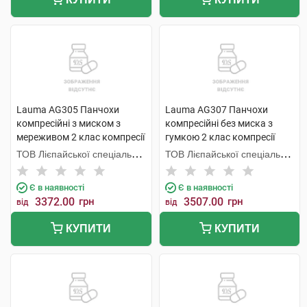
Lauma AG305 Панчохи
Lauma AG307 Панчохи
компресійні з миском з
компресійні без миска з
мереживом 2 клас компресії
гумкою 2 клас компресії
колір натуральний розмір 4
колір натуральний розмір 4D
ТОВ Лієпайської спеціальної
ТОВ Лієпайської спеціальної
1 пара
1 пара
економічної зони Лаума
економічної зони Лаума
Медікал,
Медікал,
Є в наявності
Є в наявності
3372.00
грн
3507.00
грн
від
від
КУПИТИ
КУПИТИ