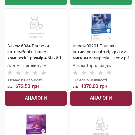
Алком 6034 Панчохи
Алком 00201 Панчохи
антиемболічні клас
антиварикозні з відкритим
компресії 1 розмір 4 білий 1
миском компресія 1 розмір 1
пара
бежевий 1 пара
Алком Торговий дім
Алком Торговий дім
Немає в наявності
Немає в наявності
672.50
грн
1870.00
грн
від
від
АНАЛОГИ
АНАЛОГИ