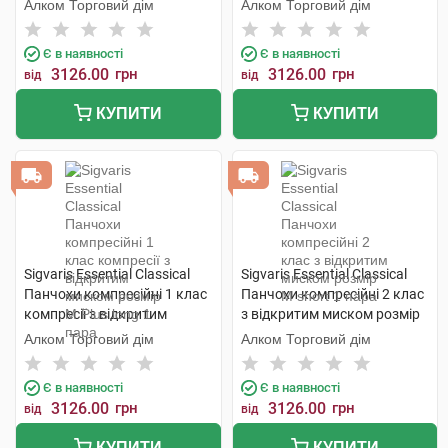
М long 1 пара
розмір L long 1 пара
Алком Торговий дім
Алком Торговий дім
Є в наявності
Є в наявності
3126.00
грн
3126.00
грн
від
від
КУПИТИ
КУПИТИ
Sigvaris Essential Classical
Sigvaris Essential Classical
Панчохи компресійні 1 клас
Панчохи компресійні 2 клас
компресії з відкритим
з відкритим миском розмір
миском розмір М Plus long 1
М short 1 пара
Алком Торговий дім
Алком Торговий дім
пара
Є в наявності
Є в наявності
3126.00
грн
3126.00
грн
від
від
КУПИТИ
КУПИТИ