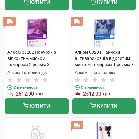
КУПИТИ
КУПИТИ
Алком 00202 Панчохи з
Алком 00201 Панчохи
відкритим миском
антиварикозні з відкритим
компресія 2 розмір 3
миском компресія 1 розмір 3
бежевий 1 пара
бежевий 1 пара
Алком Торговий дім
Алком Торговий дім
Є в наявності
Є в наявності
2512.00
грн
2512.00
грн
від
від
КУПИТИ
КУПИТИ