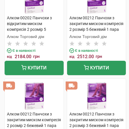
Алком 00202 Панчохи з
Алком 00212 Панчохи з
відкритим миском
закритим миском компресія
компресія 2 розмір 5
2 розмір 5 бежевий 1 пара
бежевий 1 пара
Алком Торговий дім
Алком Торговий дім
Є в наявності
Є в наявності
2184.00
грн
2512.00
грн
від
від
КУПИТИ
КУПИТИ
Алком 00212 Панчохи з
Алком 00212 Панчохи з
закритим миском компресія
закритим миском компресія
2 розмір 2 бежевий 1 пара
2 розмір 3 бежевий 1 пара