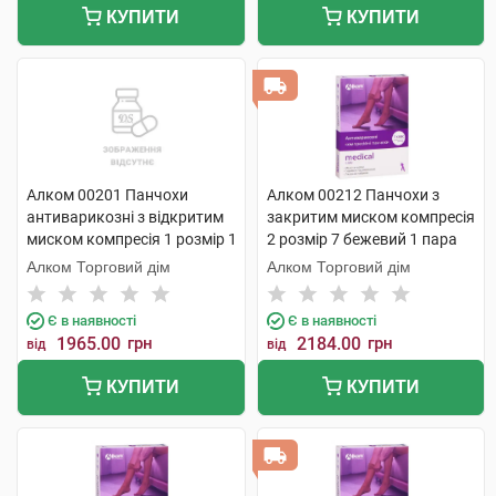
КУПИТИ
КУПИТИ
Алком 00201 Панчохи
Алком 00212 Панчохи з
антиварикозні з відкритим
закритим миском компресія
миском компресія 1 розмір 1
2 розмір 7 бежевий 1 пара
1 шт
Алком Торговий дім
Алком Торговий дім
Є в наявності
Є в наявності
1965.00
грн
2184.00
грн
від
від
КУПИТИ
КУПИТИ