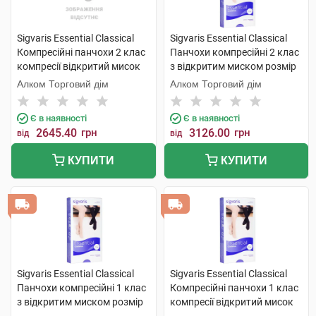
Sigvaris Essential Classical
Sigvaris Essential Classical
Компресійні панчохи 2 клас
Панчохи компресійні 2 клас
компресії відкритий мисок
з відкритим миском розмір
розмір L long 1 пара
М long 1 пара
Алком Торговий дім
Алком Торговий дім
Є в наявності
Є в наявності
2645.40
грн
3126.00
грн
від
від
КУПИТИ
КУПИТИ
Sigvaris Essential Classical
Sigvaris Essential Classical
Панчохи компресійні 1 клас
Компресійні панчохи 1 клас
з відкритим миском розмір
компресії відкритий мисок