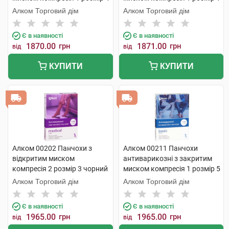
бежевий 1 пара
чорні 1 пара
Алком Торговий дім
Алком Торговий дім
Є в наявності
Є в наявності
1870.00
грн
1871.00
грн
від
від
КУПИТИ
КУПИТИ
Алком 00202 Панчохи з
Алком 00211 Панчохи
відкритим миском
антиварикозні з закритим
компресія 2 розмір 3 чорний
миском компресія 1 розмір 5
1 пара
чорний 1 пара
Алком Торговий дім
Алком Торговий дім
Є в наявності
Є в наявності
1965.00
грн
1965.00
грн
від
від