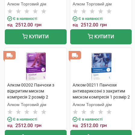
Алком Торговий дім
Алком Торговий дім
Є в наявності
Є в наявності
2512.00
грн
2512.00
грн
від
від
КУПИТИ
КУПИТИ
Алком 00202 Панчохи з
Алком 00211 Панчохи
відкритим миском
антиварикозні з закритим
компресія 2 розмір 2
миском компресія 1 розмір 2
бежевий 1 пара
бежевий 1 пара
Алком Торговий дім
Алком Торговий дім
Є в наявності
Є в наявності
2512.00
грн
2512.00
грн
від
від