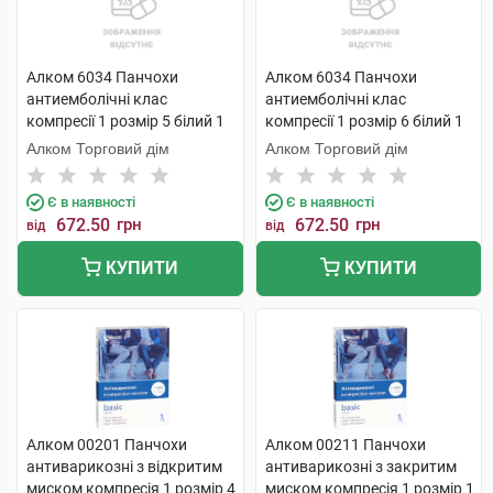
Алком 6034 Панчохи
Алком 6034 Панчохи
антиемболічні клас
антиемболічні клас
компресії 1 розмір 5 білий 1
компресії 1 розмір 6 білий 1
пара
пара
Алком Торговий дім
Алком Торговий дім
Є в наявності
Є в наявності
672.50
грн
672.50
грн
від
від
КУПИТИ
КУПИТИ
Алком 00201 Панчохи
Алком 00211 Панчохи
антиварикозні з відкритим
антиварикозні з закритим
миском компресія 1 розмір 4
миском компресія 1 розмір 1