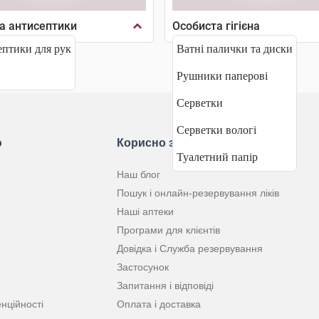
а антисептики
Особиста гігієна
птики для рук
Ватні палички та диски
Рушники паперові
Серветки
Серветки вологі
ю
Корисно знати
Туалетний папір
Наш блог
Пошук і онлайн-резервування ліків
Наші аптеки
Програми для клієнтів
Довідка і Служба резервування
Застосунок
Запитання і відповіді
нційності
Оплата і доставка