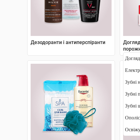
Дезодоранти і антиперспіранти
Догляд
порож
Догляд
Електр
Зубні 
Зубні 
Зубні 
Ополіс
Освіжу