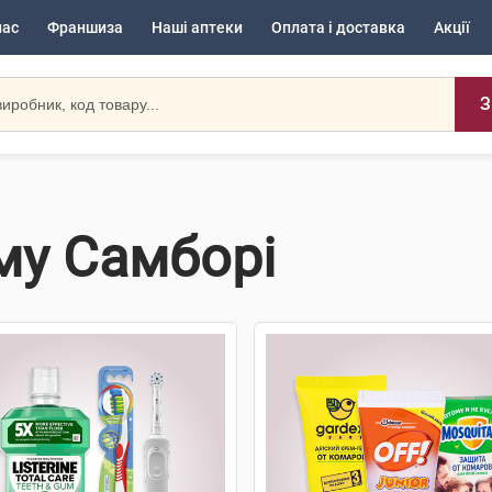
нас
Франшиза
Наші аптеки
Оплата і доставка
Акції
З
ому Самборі