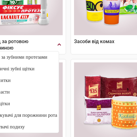
 за ротовою
Засоби від комах
ниною
 за зубними протезами
ичні зубні щітки
нитки
пасти
щітки
кувачі для порожнини рота
вачі подиху