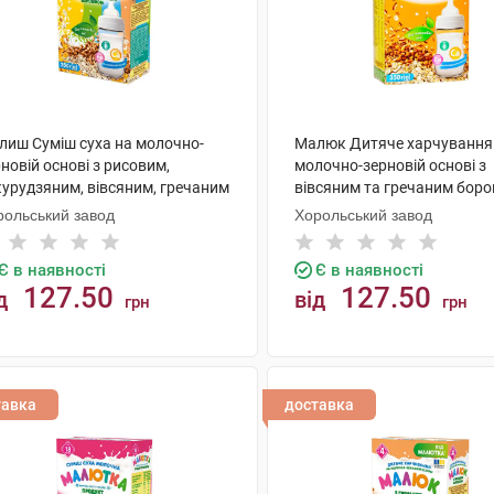
лиш Суміш суха на молочно-
Малюк Дитяче харчування
новій основі з рисовим,
молочно-зерновій основі з
курудзяним, вівсяним, гречаним
вівсяним та гречаним бор
ошном з 6 міс. 350 г 1 коробка
6 місяців 350 г 1 пачка
рольський завод
Хорольський завод
Є в наявності
Є в наявності
127.50
127.50
д
від
грн
грн
КУПИТИ
КУПИТИ
тавка
доставка