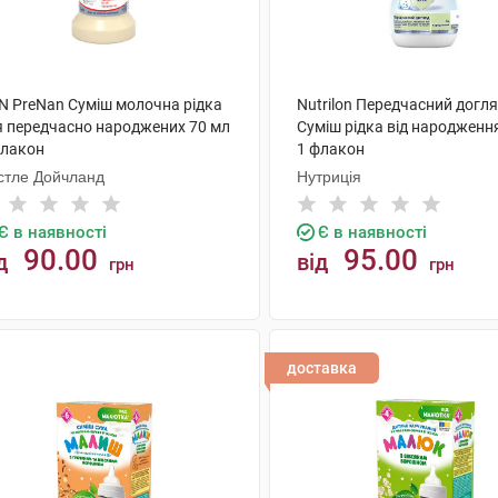
N PreNan Суміш молочна рідка
Nutrilon Передчасний догл
я передчасно народжених 70 мл
Суміш рідка від народженн
флакон
1 флакон
стле Дойчланд
Нутриція
Є в наявності
Є в наявності
90.00
95.00
д
від
грн
грн
КУПИТИ
КУПИТИ
доставка