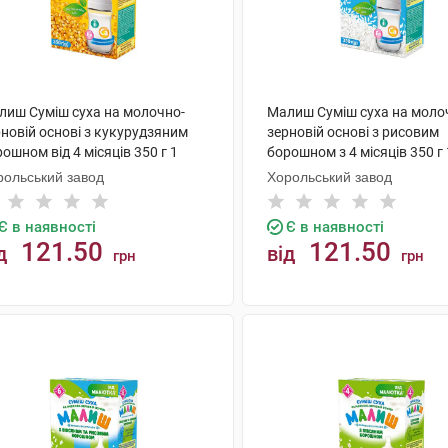
лиш Суміш суха на молочно-
Малиш Суміш суха на моло
новій основі з кукурудзяним
зерновій основі з рисовим
ошном від 4 місяців 350 г 1
борошном з 4 місяців 350 г 
робка
коробка
рольський завод
Хорольський завод
Є в наявності
Є в наявності
121.50
121.50
д
від
грн
грн
КУПИТИ
КУПИТИ