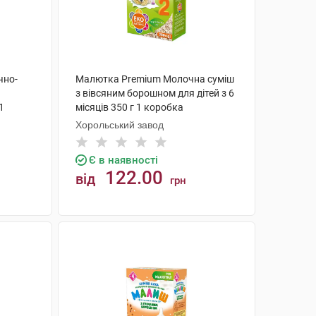
чно-
Малютка Premium Молочна суміш
з вівсяним борошном для дітей з 6
1
місяців 350 г 1 коробка
Хорольський завод
Є в наявності
122.00
від
грн
КУПИТИ