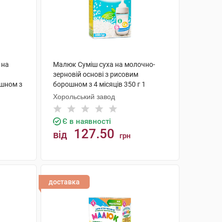
 на
Малюк Суміш суха на молочно-
зерновій основі з рисовим
ошном з
борошном з 4 місяців 350 г 1
коробка
Хорольський завод
Є в наявності
127.50
від
грн
КУПИТИ
доставка