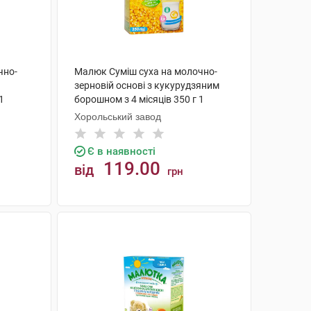
чно-
Малюк Суміш суха на молочно-
зерновій основі з кукурудзяним
1
борошном з 4 місяців 350 г 1
коробка
Хорольський завод
Є в наявності
119.00
від
грн
КУПИТИ