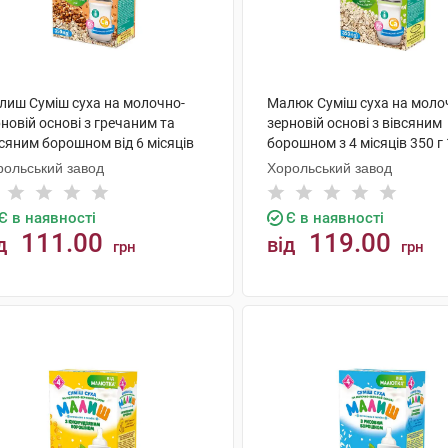
лиш Суміш суха на молочно-
Малюк Суміш суха на моло
новій основі з гречаним та
зерновій основі з вівсяним
сяним борошном від 6 місяців
борошном з 4 місяців 350 г 
 г 1 коробка
коробка
рольський завод
Хорольський завод
Є в наявності
Є в наявності
111.00
119.00
д
від
грн
грн
КУПИТИ
КУПИТИ