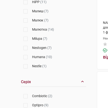
HiPP
(11)
Малиш
(7)
Малюк
(7)
NA
дл
Малютка
(14)
1 
Не
Milupa
(7)
Nestogen
(7)
ві
Humana
(10)
Nestle
(1)
Nutricia
(2)
Серія
Combiotic
(2)
Optipro
(9)