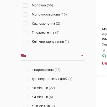
Молочна
(56)
Молочно-зернова
(16)
Кисломолочна
(2)
Ма
Гіпоалергенна
(9)
зер
ри
Клінічне харчування
(1)
350
Хо
Вік
ві
з народження
(25)
для недоношених дітей
(7)
з 6 місяців
(22)
з 4 місяців
(6)
з 18 місяців
(7)