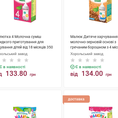
лютка 4 Молочна суміш
Малюк Дитяче харчування
идкого приготування для
молочно-зерновій основі з
ування дітей від 18 місяців 350
гречаним борошном з 4 міс
 коробка
350 г 1 коробка
рольський завод
Хорольський завод
Є в наявності
Є в наявності
133.80
134.00
д
від
грн
грн
КУПИТИ
КУПИТИ
доставка