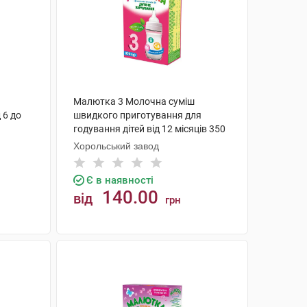
Малютка 3 Молочна суміш
 6 до
швидкого приготування для
годування дітей від 12 місяців 350
г 1 коробка
Хорольський завод
Є в наявності
140.00
від
грн
КУПИТИ