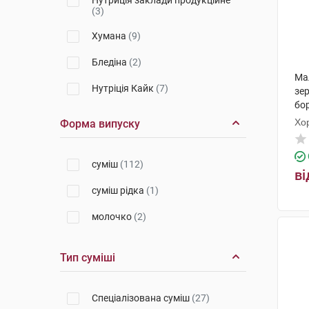
Нутриція заклади продукційне
(3)
Хумана
(9)
Бледіна
(2)
Ма
Нутріція Кайк
(7)
зер
бор
ДМК
(1)
ко
Хо
Форма випуску
СШС Інтернаціонал
(2)
суміш
(112)
ві
суміш рідка
(1)
молочко
(2)
Тип суміші
Спеціалізована суміш
(27)