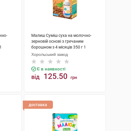
чно-
Малиш Суміш суха на молочно-
зерновій основі з гречаним
1
борошном з 4 місяців 350 г 1
коробка
Хорольський завод
Є в наявності
125.50
від
грн
КУПИТИ
доставка