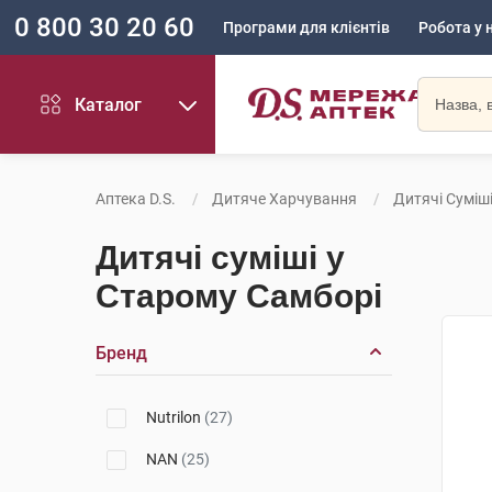
0 800 30 20 60
Програми для клієнтів
Робота у 
Каталог
Аптека D.S.
Дитяче Харчування
Дитячі Суміш
Дитячі суміші у
Старому Самборі
Бренд
Nutrilon
(27)
NAN
(25)