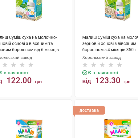
лиш Суміш суха на молочно-
Малиш Суміш суха на моло
новій основі з вівсяним та
зерновій основі з вівсяним
совим борошном від 6 місяців
борошном з 4 місяців 350 г 
 г 1 коробка
коробка
рольський завод
Хорольський завод
Є в наявності
Є в наявності
122.00
123.30
д
від
грн
грн
КУПИТИ
КУПИТИ
доставка