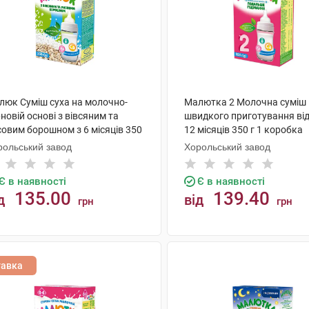
люк Суміш суха на молочно-
Малютка 2 Молочна суміш
новій основі з вівсяним та
швидкого приготування від
совим борошном з 6 місяців 350
12 місяців 350 г 1 коробка
 коробка
рольський завод
Хорольський завод
Є в наявності
Є в наявності
135.00
139.40
д
від
грн
грн
КУПИТИ
КУПИТИ
тавка