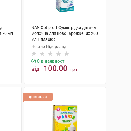
яд
NAN Optipro 1 Суміш рідка дитяча
я 70 мл
молочна для новонароджених 200
мл 1 пляшка
Нестле Нідерланд
Є в наявності
100.00
від
грн
КУПИТИ
доставка