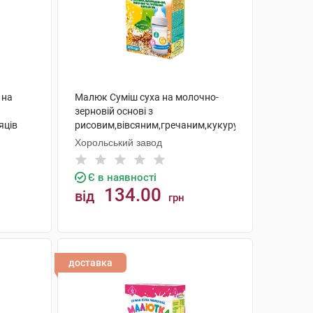
 на
Малюк Суміш суха на молочно-
зерновій основі з
яців
рисовим,вівсяним,гречаним,кукурудзяним
борошном з 6 місяців 350 г 1
Хорольський завод
коробка
Є в наявності
134.00
від
грн
КУПИТИ
доставка