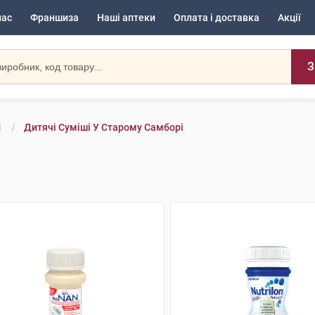
нас
Франшиза
Наші аптеки
Оплата і доставка
Акції
З
і
Дитячі Суміші У Старому Самборі