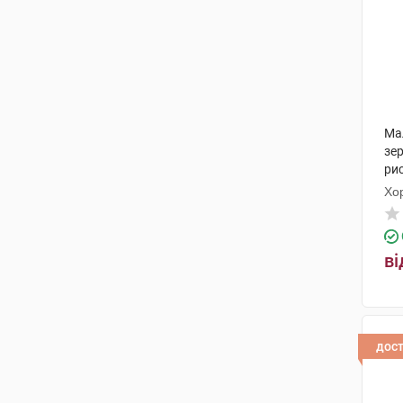
Ма
зер
ри
г 1
Хо
ві
дос