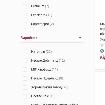
Premium
(7)
Expertpro
(11)
Supremepro
(2)
Ма
зер
вів
Виробник
350
Хо
Нутриція
(22)
ві
Нестле Дойчланд
(12)
МІГ Херфорд
(11)
Нестле Нідерланд
(8)
Хорольський завод
(28)
Нестле Свіс
(13)