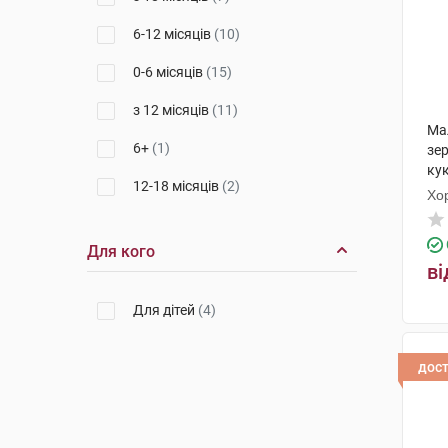
6-12 місяців
(10)
0-6 місяців
(15)
з 12 місяців
(11)
Ма
6+
(1)
зер
ку
12-18 місяців
(2)
бор
Хо
з 10 місяців до 3 років
(2)
Для кого
1-10 років
(1)
ві
0+
(2)
Для дітей
(4)
з 1 року
(1)
дос