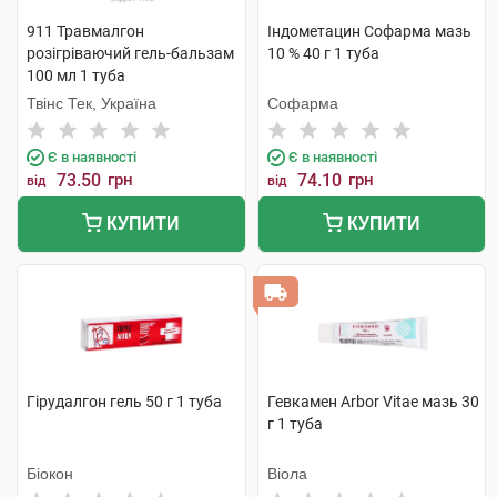
911 Травмалгон
Індометацин Софарма мазь
розігріваючий гель-бальзам
10 % 40 г 1 туба
100 мл 1 туба
Твінс Тек, Україна
Софарма
Є в наявності
Є в наявності
73.50
грн
74.10
грн
від
від
КУПИТИ
КУПИТИ
Гірудалгон гель 50 г 1 туба
Гевкамен Arbor Vitae мазь 30
г 1 туба
Біокон
Віола