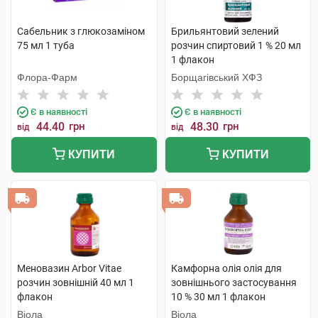
Сабельник з глюкозамiном
Брильянтовий зелений
75 мл 1 туба
розчин спиртовий 1 % 20 мл
1 флакон
Флора-Фарм
Борщагівський ХФЗ
Є в наявності
Є в наявності
44.40
грн
48.30
грн
від
від
КУПИТИ
КУПИТИ
Меновазин Arbor Vitae
Камфорна олія олія для
розчин зовнішній 40 мл 1
зовнішнього застосування
флакон
10 % 30 мл 1 флакон
Віола
Віола