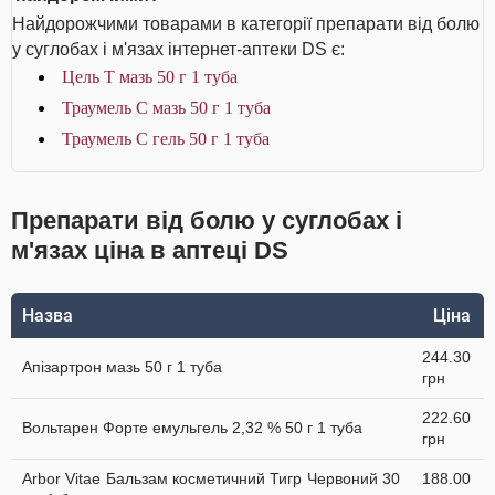
Найдорожчими товарами в категорії препарати від болю
у суглобах і м'язах інтернет-аптеки DS є:
Цель Т мазь 50 г 1 туба
Траумель С мазь 50 г 1 туба
Траумель С гель 50 г 1 туба
Препарати від болю у суглобах і
м'язах ціна в аптеці DS
Назва
Ціна
244.30
Апізартрон мазь 50 г 1 туба
грн
222.60
Вольтарен Форте емульгель 2,32 % 50 г 1 туба
грн
Arbor Vitae Бальзам косметичний Тигр Червоний 30
188.00