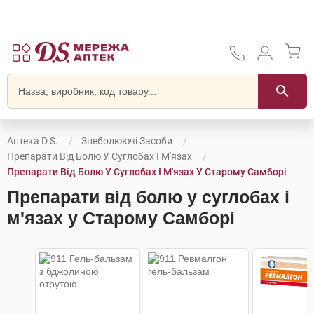
Аптека D.S.
Знеболюючі Засоби
Препарати Від Болю У Суглобах І М'язах
Препарати Від Болю У Суглобах І М'язах У Старому Самборі
Препарати від болю у суглобах і
м'язах у Старому Самборі