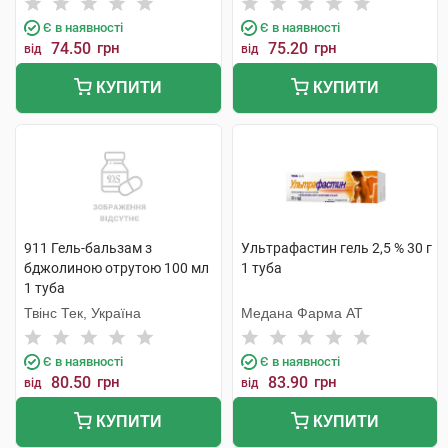
Є в наявності
Є в наявності
74.50
грн
75.20
грн
від
від
КУПИТИ
КУПИТИ
911 Гель-бальзам з
Ультрафастин гель 2,5 % 30 г
бджолиною отрутою 100 мл
1 туба
1 туба
Твінс Тек, Україна
Медана Фарма АТ
Є в наявності
Є в наявності
80.50
грн
83.90
грн
від
від
КУПИТИ
КУПИТИ