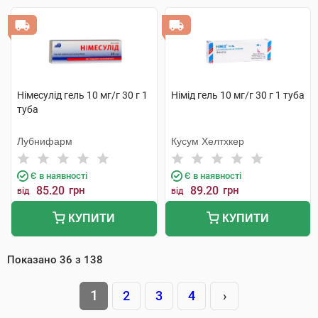
Німесулід гель 10 мг/г 30 г 1
Німід гель 10 мг/г 30 г 1 туба
туба
Лубнифарм
Кусум Хелтхкер
Є в наявності
Є в наявності
85.20
грн
89.20
грн
від
від
КУПИТИ
КУПИТИ
Показано
36
з
138
1
2
3
4
›