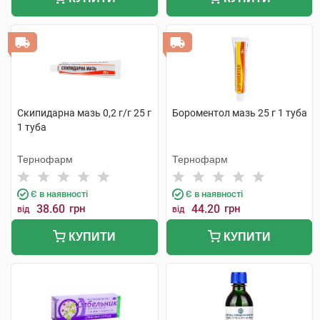
Скипидарна мазь 0,2 г/г 25 г
Бороментол мазь 25 г 1 туба
1 туба
Тернофарм
Тернофарм
Є в наявності
Є в наявності
38.60
грн
44.20
грн
від
від
КУПИТИ
КУПИТИ