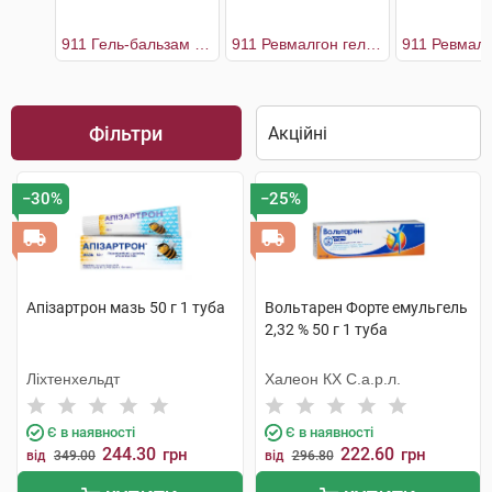
911 Гель-бальзам з бджолиною отрутою
911 Ревмалгон гель-бальзам
Фільтри
−30%
−25%
Апізартрон мазь 50 г 1 туба
Вольтарен Форте емульгель
2,32 % 50 г 1 туба
Ліхтенхельдт
Халеон КХ С.а.р.л.
Є в наявності
Є в наявності
244.30
222.60
грн
грн
від
349.00
від
296.80