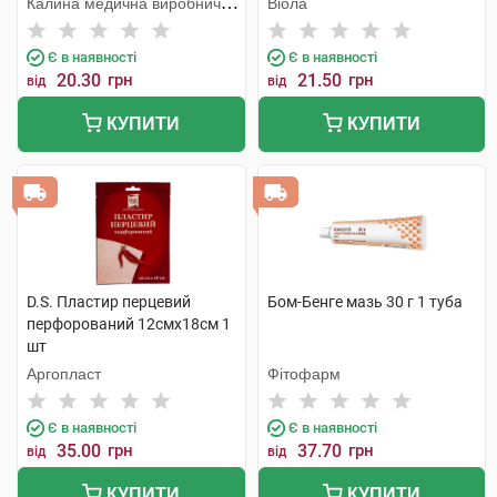
Калина медична виробнича
Віола
компанія
Є в наявності
Є в наявності
20.30
грн
21.50
грн
від
від
КУПИТИ
КУПИТИ
D.S. Пластир перцевий
Бом-Бенге мазь 30 г 1 туба
перфорований 12смх18см 1
шт
Аргопласт
Фітофарм
Є в наявності
Є в наявності
35.00
грн
37.70
грн
від
від
КУПИТИ
КУПИТИ