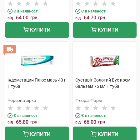
фабрика
Є в наявності
Є в наявності
64.00
грн
64.70
грн
від
від
КУПИТИ
КУПИТИ
Індометацин Плюс мазь 40 г
Суставіт Золотий Вус крем-
1 туба
бальзам 75 мл 1 туба
Червона зірка
Флора-Фарм
Є в наявності
Є в наявності
65.80
грн
66.00
грн
від
від
КУПИТИ
КУПИТИ