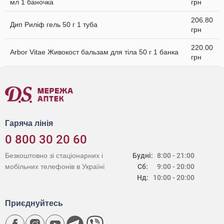
мл 1 баночка
грн
206.80
Дип Риліф гель 50 г 1 туба
грн
220.00
Arbor Vitae Живокост бальзам для тіла 50 г 1 банка
грн
Гаряча лінія
0 800 30 20 60
Безкоштовно зі стаціонарних і
Будні:
8:00 - 21:00
мобільних телефонів в Україні
Сб:
9:00 - 20:00
Нд:
10:00 - 20:00
Приєднуйтесь