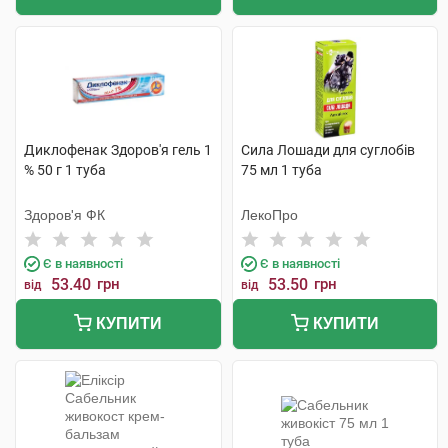
Диклофенак Здоров'я гель 1
Сила Лошади для суглобів
% 50 г 1 туба
75 мл 1 туба
Здоров'я ФК
ЛекоПро
Є в наявності
Є в наявності
53.40
грн
53.50
грн
від
від
КУПИТИ
КУПИТИ