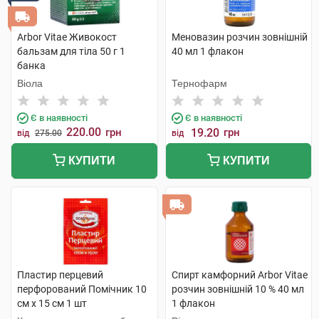
Arbor Vitae Живокост
Меновазин розчин зовнішній
бальзам для тіла 50 г 1
40 мл 1 флакон
банка
Віола
Тернофарм
Є в наявності
Є в наявності
220.00
грн
19.20
грн
від
275.00
від
КУПИТИ
КУПИТИ
Пластир перцевий
Спирт камфорний Arbor Vitae
перфорований Помічник 10
розчин зовнішній 10 % 40 мл
см х 15 см 1 шт
1 флакон