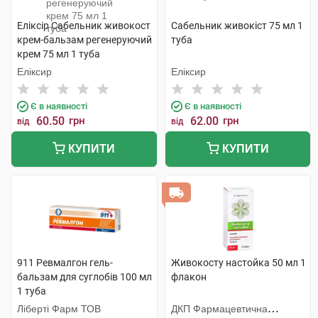
Еліксір Сабельник живокост
Сабельник живокіст 75 мл 1
крем-бальзам регенеруючий
туба
крем 75 мл 1 туба
Еліксир
Еліксир
Є в наявності
Є в наявності
60.50
грн
62.00
грн
від
від
КУПИТИ
КУПИТИ
911 Ревмалгон гель-
Живокосту настойка 50 мл 1
бальзам для суглобів 100 мл
флакон
1 туба
Ліберті Фарм ТОВ
ДКП Фармацевтична