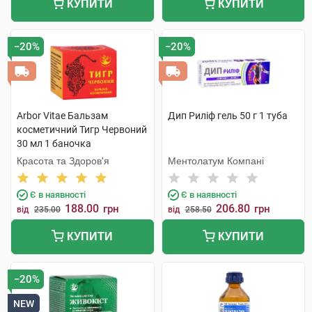
КУПИТИ
КУПИТИ
−20%
−20%
Arbor Vitae Бальзам
Дип Риліф гель 50 г 1 туба
косметичний Тигр Червоний
30 мл 1 баночка
Красота та Здоров'я
Ментолатум Компані
Є в наявності
Є в наявності
188.00
206.80
грн
грн
від
235.00
від
258.50
КУПИТИ
КУПИТИ
−20%
NEW