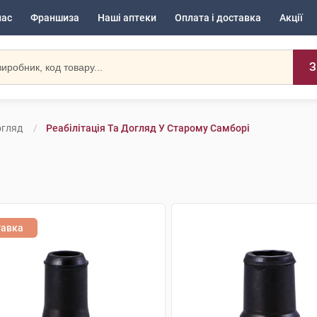
нас
Франшиза
Наші аптеки
Оплата і доставка
Акції
З
огляд
Реабілітація Та Догляд У Старому Самборі
тавка