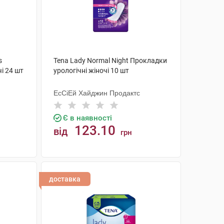
s
Tena Lady Normal Night Прокладки
і 24 шт
урологічні жіночі 10 шт
ЕсСіЕй Хайджин Продактс
Є в наявності
123.10
від
грн
КУПИТИ
доставка