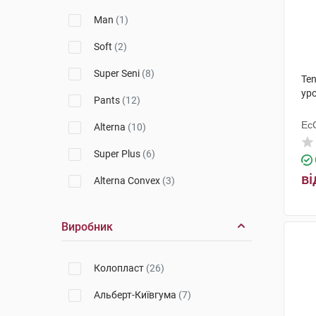
Man
(1)
Soft
(2)
Super Seni
(8)
Ten
уро
Pants
(12)
Ес
Alterna
(10)
Ху
Super Plus
(6)
ві
Alterna Convex
(3)
Alterna Long Wear
(1)
Виробник
Active Normal
(5)
Classic
(4)
Колопласт
(26)
Kids
(1)
Альберт-Київгума
(7)
Alterna Free
(5)