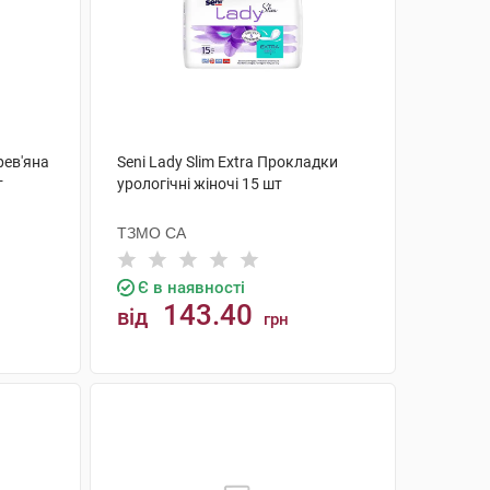
рев'яна
Seni Lady Slim Extra Прокладки
т
урологічні жіночі 15 шт
ТЗМО СА
Є в наявності
143.40
від
грн
КУПИТИ