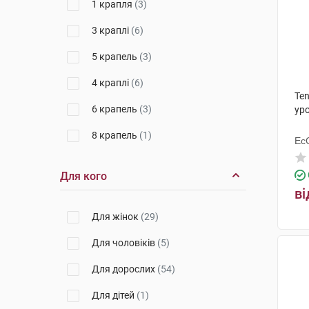
1 крапля
(3)
Матрац
(1)
3 краплі
(6)
Ходунки
(2)
5 крапель
(3)
Паста
(1)
4 краплі
(6)
Te
6 крапель
(3)
уро
8 крапель
(1)
Ес
Ху
Для кого
ві
Для жінок
(29)
Для чоловіків
(5)
Для дорослих
(54)
Для дітей
(1)