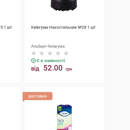
5 1 шт
Київгума Накостильник №28 1 шт
Альберт-Київгума
Є в наявності
52.00
від
грн
КУПИТИ
доставка