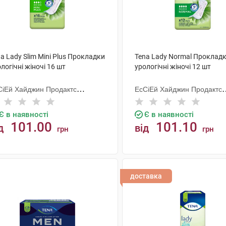
a Lady Slim Mini Plus Прокладки
Tena Lady Normal Проклад
логічні жіночі 16 шт
урологічні жіночі 12 шт
СіЕй Хайджин Продактс
ЕсСіЕй Хайджин Продактс
гезанд
Хугезанд
Є в наявності
Є в наявності
101.00
101.10
д
від
грн
грн
КУПИТИ
КУПИТИ
доставка