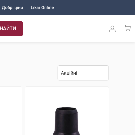
Добрі ціни
Likar Online
НАЙТИ