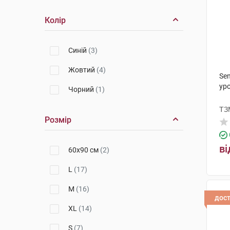
Колір
Синій
(3)
Жовтий
(4)
Sen
уро
Чорний
(1)
ТЗ
Розмір
ві
60х90 см
(2)
L
(17)
M
(16)
дос
XL
(14)
S
(7)