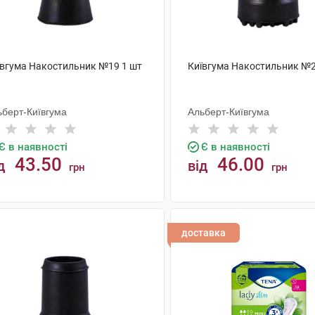
ївгума Накостильник №19 1 шт
Київгума Накостильник №2
ьберт-Київгума
Альберт-Київгума
Є в наявності
Є в наявності
43.50
46.00
д
від
грн
грн
КУПИТИ
КУПИТИ
доставка