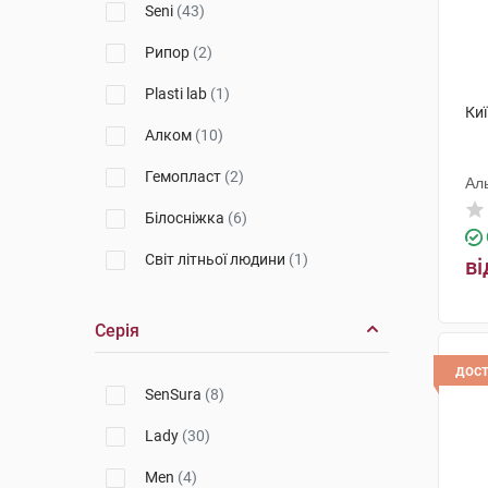
Seni
(43)
Урологічні прокладки
Рипор
(2)
Ходунки
Plasti lab
(1)
Ки
Алком
(10)
Гемопласт
(2)
Ал
Білосніжка
(6)
Світ літньої людини
(1)
ві
Dr.Frei
(5)
Серія
Toros-Group
(2)
дос
Gentle touch
(2)
SenSura
(8)
Zensiv
(1)
Lady
(30)
Men
(4)