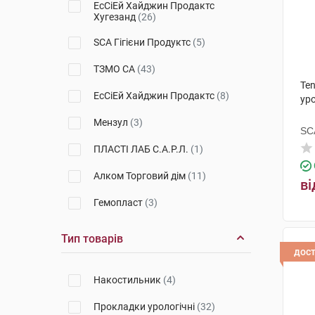
ЕсСіЕй Хайджин Продактс
Хугезанд
(26)
Standard
(2)
SCA Гігієни Продуктс
(5)
Slip
(6)
ТЗМО СА
(43)
Active Plus
(1)
Ten
ЕсСіЕй Хайджин Продактс
(8)
уро
Мензул
(3)
SCA
ПЛАСТІ ЛАБ С.А.Р.Л.
(1)
Алком Торговий дім
(11)
ві
Гемопласт
(3)
Рипор
(2)
Тип товарів
дос
Київгума
(1)
Накостильник
(4)
Норма-Трейд
(4)
Прокладки урологічні
(32)
ТМП Груп
(1)