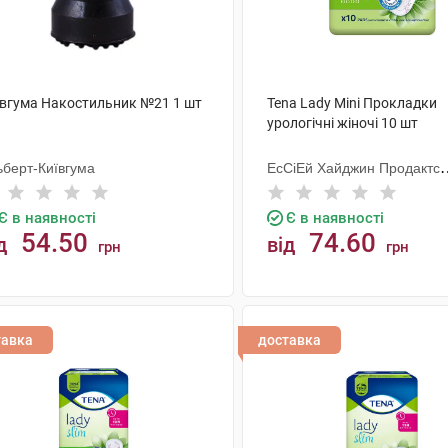
ївгума Накостильник №21 1 шт
Tena Lady Mini Прокладки
урологічні жіночі 10 шт
ьберт-Київгума
ЕсСіЕй Хайджин Продактс
Хугезанд
Є в наявності
Є в наявності
54.50
74.60
д
від
грн
грн
КУПИТИ
КУПИТИ
тавка
доставка