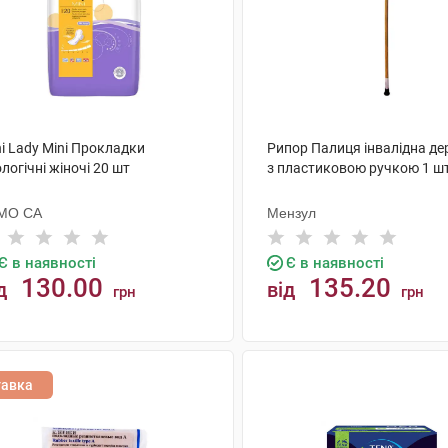
i Lady Mini Прокладки
Рипор Палиця інвалідна де
логічні жіночі 20 шт
з пластиковою ручкою 1 ш
МО СА
Мензул
Є в наявності
Є в наявності
130.00
135.20
д
від
грн
грн
КУПИТИ
КУПИТИ
тавка