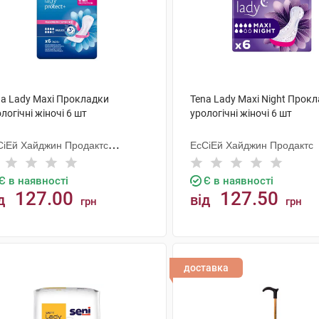
na Lady Maxi Прокладки
Tena Lady Maxi Night Прок
логічні жіночі 6 шт
урологічні жіночі 6 шт
СіЕй Хайджин Продактс
ЕсСіЕй Хайджин Продактс
гезанд
Є в наявності
Є в наявності
127.00
127.50
д
від
грн
грн
КУПИТИ
КУПИТИ
доставка