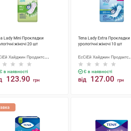
na Lady Mini Прокладки
Tena Lady Extra Прокладки
логічні жіночі 20 шт
урологічні жіночі 10 шт
СіЕй Хайджин Продактс
ЕсСіЕй Хайджин Продактс
гезанд
Хугезанд
Є в наявності
Є в наявності
123.90
127.00
д
від
грн
грн
КУПИТИ
КУПИТИ
тавка