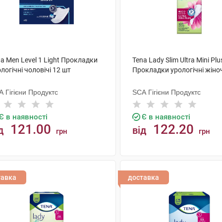
a Men Level 1 Light Прокладки
Tena Lady Slim Ultra Mini Plu
логічні чоловічі 12 шт
Прокладки урологічні жіноч
 Гігієни Продуктс
SCA Гігієни Продуктс
Є в наявності
Є в наявності
121.00
122.20
д
від
грн
грн
КУПИТИ
КУПИТИ
тавка
доставка