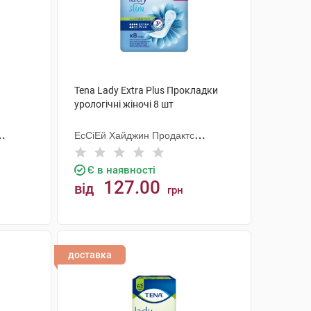
Tena Lady Extra Plus Прокладки
урологічні жіночі 8 шт
ЕсСіЕй Хайджин Продактс
Хугезанд
Є в наявності
127.00
від
грн
КУПИТИ
доставка