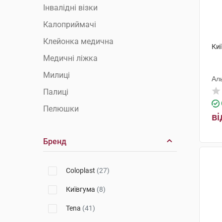
Інвалідні візки
Калоприймачі
Клейонка медична
Ки
Медичні ліжка
Милиці
Ал
Палиці
Пелюшки
ві
Підгузки для дорослих
Бренд
Поручні та опори
Приналежності та сидіння для
туалету
Coloplast
(27)
Сечоприймачі
Київгума
(8)
Сидіння для душу і ванни
Tena
(41)
Судна підкладні