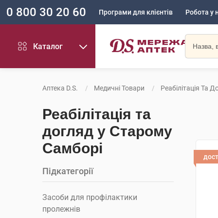
0 800 30 20 60
Програми для клієнтів
Робота у 
Каталог
Аптека D.S.
Медичні Товари
Реабілітація Та Д
Реабілітація та
догляд у Старому
Самборі
дос
Підкатегорії
Засоби для профілактики
пролежнів