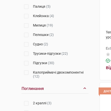
Палиця
(5)
Укрмедтекстиль
(6)
Клейонка
(4)
Ессіті Оперейшнс Хугезанд Б.В.
(2)
Милиця
(19)
Колопласт Угорщина
(1)
Te
Пелюшки
(2)
уро
Гуандун Каянг Медікал
Технолоджі
(5)
Судно
(2)
Ес
Торос-Груп
(2)
Ху
Трусики-підгузки
(22)
ТОВ Біодекс (Україна)
(2)
Підгузки
(30)
ві
Езкар
(1)
Калоприймачі двокомпонентні
(12)
Німеччина
(1)
Тростина
(1)
Поглинання
дос
Калоприймачі
однокомпонентні
(9)
2 краплі
(3)
Пластини
(2)