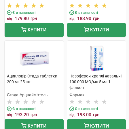
Є в наявності
Є в наявності
179.80
грн
183.90
грн
від
від
КУПИТИ
КУПИТИ
Ацикловір Стада таблетки
Назоферон краплі назальні
200 мг 25 шт
100 000 МО/мл 5 мл 1
флакон
Стада Арцнайміттель
Фармак
Є в наявності
Є в наявності
193.20
грн
198.00
грн
від
від
КУПИТИ
КУПИТИ