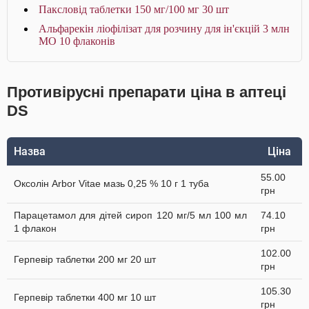
Паксловід таблетки 150 мг/100 мг 30 шт
Альфарекін ліофілізат для розчину для ін'єкцій 3 млн
МО 10 флаконів
Противірусні препарати ціна в аптеці
DS
Назва
Ціна
55.00
Оксолін Arbor Vitae мазь 0,25 % 10 г 1 туба
грн
Парацетамол для дітей сироп 120 мг/5 мл 100 мл
74.10
1 флакон
грн
102.00
Герпевір таблетки 200 мг 20 шт
грн
105.30
Герпевір таблетки 400 мг 10 шт
грн