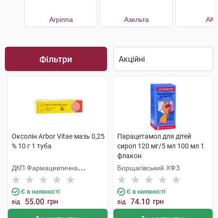
Агріппа
Азельта
АКК
Фільтри
Оксолін Arbor Vitae мазь 0,25
Парацетамол для дітей
% 10 г 1 туба
сироп 120 мг/5 мл 100 мл 1
флакон
ДКП Фармацевтична
Борщагівський ХФЗ
фабрика
Є в наявності
Є в наявності
55.00
грн
74.10
грн
від
від