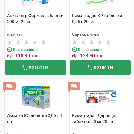
Ацикловір Фармак таблетки
Ремантадин-КР таблетки
200 мг 20 шт
0,05 г 20 шт
Фармак
Червона зірка
Є в наявності
Є в наявності
118.30
грн
123.50
грн
від
від
КУПИТИ
КУПИТИ
Аміксин IC таблетки 0,06 г 3
Римантадин Дарниця
шт
таблетки 50 мг 20 шт