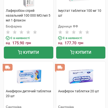
Лаферобіон спрей
Імустат таблетки 100 мг 10
назальний 100 000 МО/мл 5
шт
мл 1 флакон
Біофарма
Дарниця ФФ
Є в наявності
Є в наявності
175.90
грн
177.70
грн
від
від
КУПИТИ
КУПИТИ
Анаферон дитячий таблетки
Анаферон таблетки 20 шт
20 шт
Сантоніка
Сантоніка