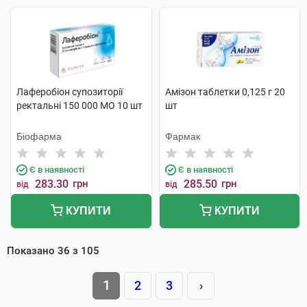
Лаферобіон супозиторії
Амізон таблетки 0,125 г 20
ректальні 150 000 МО 10 шт
шт
Біофарма
Фармак
Є в наявності
Є в наявності
283.30
грн
285.50
грн
від
від
КУПИТИ
КУПИТИ
Показано
36
з
105
1
2
3
›