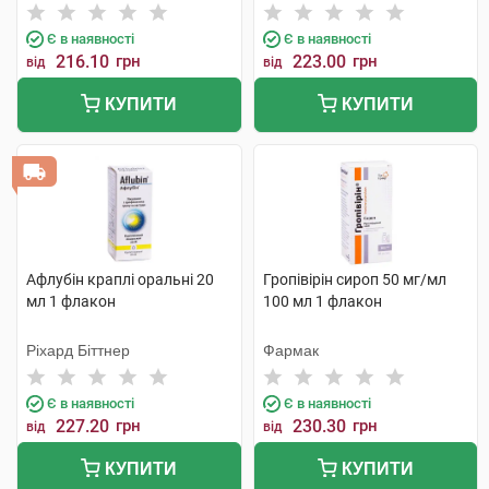
Є в наявності
Є в наявності
216.10
грн
223.00
грн
від
від
КУПИТИ
КУПИТИ
Афлубін краплі оральні 20
Гропівірін сироп 50 мг/мл
мл 1 флакон
100 мл 1 флакон
Ріхард Біттнер
Фармак
Є в наявності
Є в наявності
227.20
грн
230.30
грн
від
від
КУПИТИ
КУПИТИ