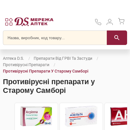
Аптека D.S.
Препарати Від ГРВІ Та Застуди
Противірусні Препарати
Противірусні Препарати У Старому Самборі
Противірусні препарати у
Старому Самборі