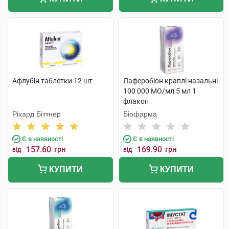
Афлубін таблетки 12 шт
Лаферобіон краплі назальні
100 000 МО/мл 5 мл 1
флакон
Ріхард Біттнер
Біофарма
Є в наявності
Є в наявності
157.60
грн
169.90
грн
від
від
КУПИТИ
КУПИТИ