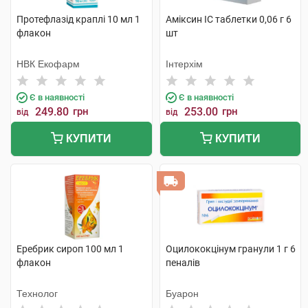
Протефлазід краплі 10 мл 1
Аміксин IC таблетки 0,06 г 6
флакон
шт
НВК Екофарм
Інтерхім
Є в наявності
Є в наявності
249.80
грн
253.00
грн
від
від
КУПИТИ
КУПИТИ
Еребрик сироп 100 мл 1
Оцилококцінум гранули 1 г 6
флакон
пеналів
Технолог
Буарон