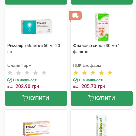
Ремавір таблетки 50 мг 20
Флавовір сироп 30 мл 1
шт
флакон
ОлайнФарм
НВК Екофарм
Є в наявності
Є в наявності
202.90
грн
205.70
грн
від
від
КУПИТИ
КУПИТИ