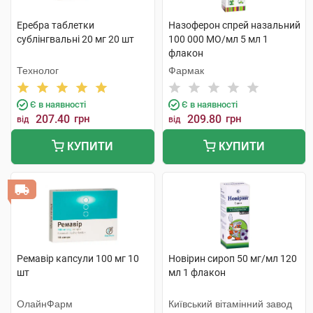
Еребра таблетки
Назоферон спрей назальний
сублінгвальні 20 мг 20 шт
100 000 МО/мл 5 мл 1
флакон
Технолог
Фармак
Є в наявності
Є в наявності
207.40
грн
209.80
грн
від
від
КУПИТИ
КУПИТИ
Ремавір капсули 100 мг 10
Новірин сироп 50 мг/мл 120
шт
мл 1 флакон
ОлайнФарм
Київський вітамінний завод