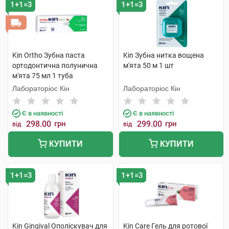
1+1=3
1+1=3
Kin Ortho Зубна паста
Kin Зубна нитка вощена
ортодонтична полунична
м'ята 50 м 1 шт
м'ята 75 мл 1 туба
Лабораторіос Кін
Лабораторіос Кін
Є в наявності
Є в наявності
298.00
грн
299.00
грн
від
від
КУПИТИ
КУПИТИ
1+1=3
1+1=3
Kin Gingival Ополіскувач для
Kin Care Гель для ротової