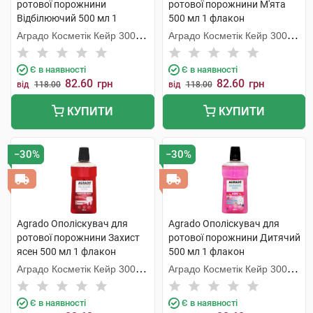
ротової порожнини
ротової порожнини М'ята
Відбілюючий 500 мл 1
500 мл 1 флакон
флакон
Аградо Косметік Кейр 3000
Аградо Косметік Кейр 3000
С.Л.У.
С.Л.У.
Є в наявності
Є в наявності
82.60
82.60
грн
грн
від
118.00
від
118.00
КУПИТИ
КУПИТИ
−30%
−30%
Agrado Ополіскувач для
Agrado Ополіскувач для
ротової порожнини Захист
ротової порожнини Дитячий
ясен 500 мл 1 флакон
500 мл 1 флакон
Аградо Косметік Кейр 3000
Аградо Косметік Кейр 3000
С.Л.У.
С.Л.У.
Є в наявності
Є в наявності