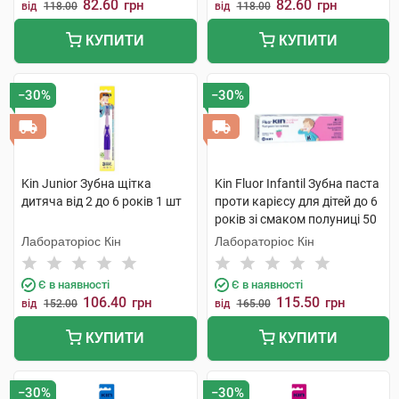
82.60
82.60
грн
грн
від
118.00
від
118.00
КУПИТИ
КУПИТИ
−30%
−30%
Kin Junior Зубна щітка
Kin Fluor Infantil Зубна паста
дитяча від 2 до 6 років 1 шт
проти карієсу для дітей до 6
років зі смаком полуниці 50
мл 1 туба
Лабораторіос Кін
Лабораторіос Кін
Є в наявності
Є в наявності
106.40
115.50
грн
грн
від
152.00
від
165.00
КУПИТИ
КУПИТИ
−30%
−30%