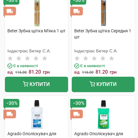
−30%
−30%
Beter Зубна щітка М'яка 1 шт
Beter Зубна щітка Середня 1
шт
Індастріас Бетер С.А.
Індастріас Бетер С.А.
Є в наявності
Є в наявності
81.20
81.20
грн
грн
від
116.00
від
116.00
КУПИТИ
КУПИТИ
−30%
−30%
Agrado Ополіскувач для
Agrado Ополіскувач для