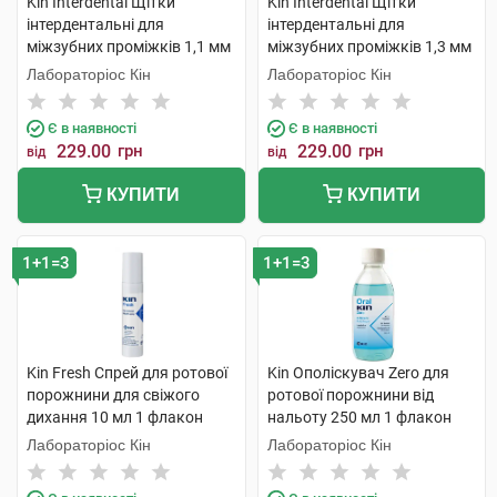
Kin Interdental Щітки
Kin Interdental Щітки
інтердентальні для
інтердентальні для
міжзубних проміжків 1,1 мм
міжзубних проміжків 1,3 мм
6 шт
6 шт
Лабораторіос Кін
Лабораторіос Кін
Є в наявності
Є в наявності
229.00
грн
229.00
грн
від
від
КУПИТИ
КУПИТИ
1+1=3
1+1=3
Kin Fresh Спрей для ротової
Kin Ополіскувач Zero для
порожнини для свіжого
ротової порожнини від
дихання 10 мл 1 флакон
нальоту 250 мл 1 флакон
Лабораторіос Кін
Лабораторіос Кін