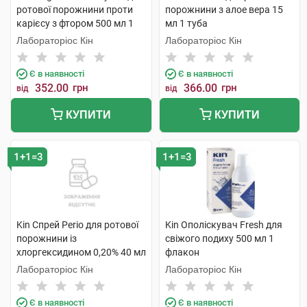
ротової порожнини проти
порожнини з алое вера 15
карієсу з фтором 500 мл 1
мл 1 туба
флакон
Лабораторіос Кін
Лабораторіос Кін
Є в наявності
Є в наявності
352.00
грн
366.00
грн
від
від
КУПИТИ
КУПИТИ
1+1=3
1+1=3
Kin Спрей Perio для ротової
Kin Ополіскувач Fresh для
порожнини із
свіжого подиху 500 мл 1
хлоргексидином 0,20% 40 мл
флакон
1 флакон
Лабораторіос Кін
Лабораторіос Кін
Є в наявності
Є в наявності