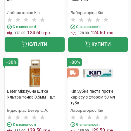
Лабораторіос Кін
Лабораторіос Кін
Є в наявності
Є в наявності
124.60
124.60
грн
грн
від
178.00
від
178.00
КУПИТИ
КУПИТИ
−30%
−30%
Beter Міжзубна щітка
Kin Зубна паста проти
Ультра-тонка 0,5мм 1 шт
карієсу з фтором 50 мл 1
туба
Індастріас Бетер С.А.
Лабораторіос Кін
Є в наявності
Є в наявності
129.50
129.50
грн
грн
від
185.00
від
185.00