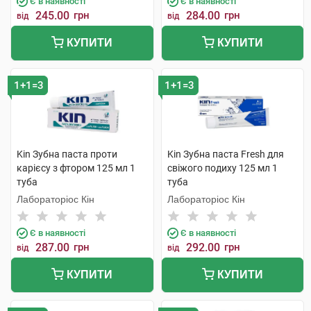
Є в наявності
Є в наявності
245.00
грн
284.00
грн
від
від
КУПИТИ
КУПИТИ
1+1=3
1+1=3
Kin Зубна паста проти
Kin Зубна паста Fresh для
карієсу з фтором 125 мл 1
свіжого подиху 125 мл 1
туба
туба
Лабораторіос Кін
Лабораторіос Кін
Є в наявності
Є в наявності
287.00
грн
292.00
грн
від
від
КУПИТИ
КУПИТИ