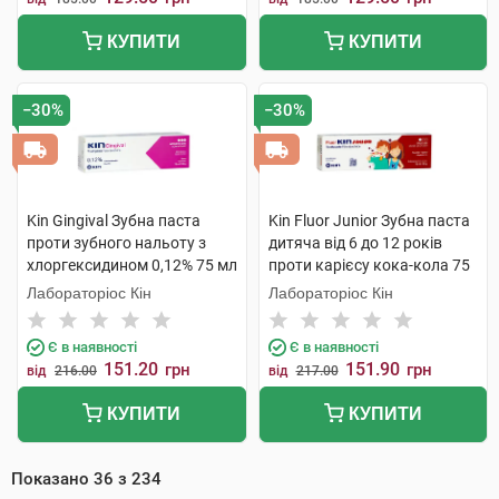
КУПИТИ
КУПИТИ
−30%
−30%
Kin Gingival Зубна паста
Kin Fluor Junior Зубна паста
проти зубного нальоту з
дитяча від 6 до 12 років
хлоргексидином 0,12% 75 мл
проти карієсу кока-кола 75
1 туба
мл 1 туба
Лабораторіос Кін
Лабораторіос Кін
Є в наявності
Є в наявності
151.20
151.90
грн
грн
від
216.00
від
217.00
КУПИТИ
КУПИТИ
Показано
36
з
234