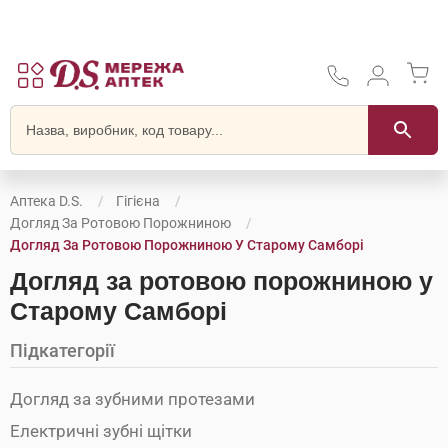
Аптека D.S.
Гігієна
Догляд За Ротовою Порожниною
Догляд За Ротовою Порожниною У Старому Самборі
Догляд за ротовою порожниною у
Старому Самборі
Підкатегорії
Догляд за зубними протезами
Електричні зубні щітки