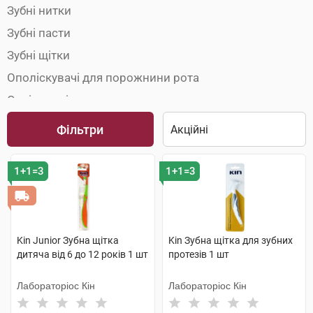
Зубні нитки
Зубні пасти
Зубні щітки
Ополіскувачі для порожнини рота
Освіжувачі подиху
Фільтри
1+1=3
1+1=3
Kin Junior Зубна щітка
Kin Зубна щітка для зубних
дитяча від 6 до 12 років 1 шт
протезів 1 шт
Лабораторіос Кін
Лабораторіос Кін