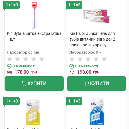
1+1=3
1+1=3
Kin Зубна щітка екстра м'яка
Kin Fluor Junior Гель для
1 шт
зубів дитячий від 6 до12
років проти карієсу
полуниця 75 мл 1 туба
Лабораторіос Кін
Лабораторіос Кін
Є в наявності
Є в наявності
178.00
грн
198.00
грн
від
від
КУПИТИ
КУПИТИ
1+1=3
1+1=3