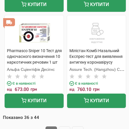
КУПИТИ
КУПИТИ
Pharmasco Sniper 10 Тест для
Мілістан Комбі Назальний
одночасного визначення 10
Експрес-тест для виявлення
наркотичних речовин 1 шт
антигену коронавірусу
COVID-19 та грипу А/В 1 шт
Альфа Сціентіфік Десігнс
Assure Tech. (Hangzhou) Co.,
Ltd.
Є в наявності
Є в наявності
673.00
грн
760.10
грн
від
від
КУПИТИ
КУПИТИ
Показано
36
з
44