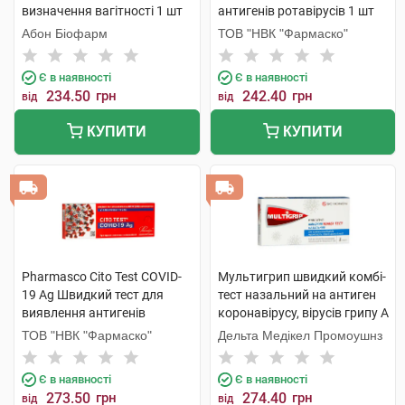
визначення вагітності 1 шт
антигенів ротавірусів 1 шт
Абон Біофарм
ТОВ "НВК "Фармаско"
Є в наявності
Є в наявності
234.50
грн
242.40
грн
від
від
КУПИТИ
КУПИТИ
Pharmasco Cito Test COVID-
Мультигрип швидкий комбі-
19 Ag Швидкий тест для
тест назальний на антиген
виявлення антигенів
коронавірусу, вірусів грипу А
коронавірусу для
та В 1 шт
ТОВ "НВК "Фармаско"
Дельта Медікел Промоушнз
самоконтролю 1 шт
Є в наявності
Є в наявності
273.50
грн
274.40
грн
від
від