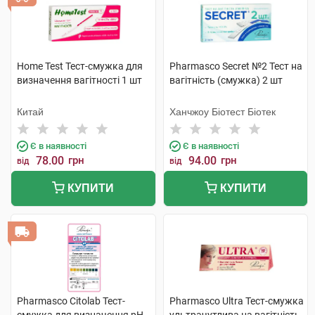
Home Test Тест-смужка для
Pharmasco Secret №2 Тест на
визначення вагітності 1 шт
вагітність (смужка) 2 шт
Китай
Ханчжоу Біотест Біотек
Є в наявності
Є в наявності
78.00
грн
94.00
грн
від
від
КУПИТИ
КУПИТИ
Pharmasco Citolab Тест-
Pharmasco Ultra Тест-смужка