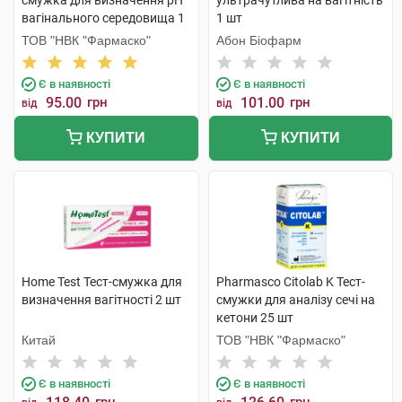
смужка для визначення pH
ультрачутлива на вагітність
вагінального середовища 1
1 шт
шт
ТОВ "НВК "Фармаско"
Абон Біофарм
Є в наявності
Є в наявності
95.00
грн
101.00
грн
від
від
КУПИТИ
КУПИТИ
Home Test Тест-смужка для
Pharmasco Citolab K Тест-
визначення вагітності 2 шт
смужки для аналізу сечі на
кетони 25 шт
Китай
ТОВ "НВК "Фармаско"
Є в наявності
Є в наявності