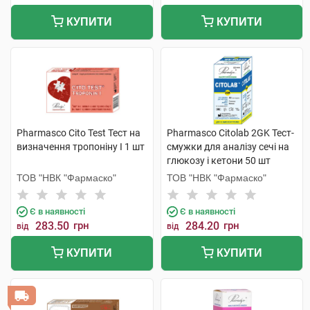
КУПИТИ
КУПИТИ
Pharmasco Cito Test Тест на
Pharmasco Citolab 2GK Тест-
визначення тропоніну І 1 шт
смужки для аналізу сечі на
глюкозу і кетони 50 шт
ТОВ "НВК "Фармаско"
ТОВ "НВК "Фармаско"
Є в наявності
Є в наявності
283.50
грн
284.20
грн
від
від
КУПИТИ
КУПИТИ