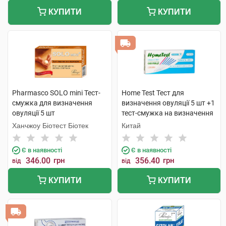
КУПИТИ
КУПИТИ
Pharmasco SOLO mini Тест-
Home Test Тест для
смужка для визначення
визначення овуляції 5 шт +1
овуляції 5 шт
тест-смужка на визначення
вагітності 1 набір
Ханчжоу Біотест Біотек
Китай
Є в наявності
Є в наявності
346.00
грн
356.40
грн
від
від
КУПИТИ
КУПИТИ