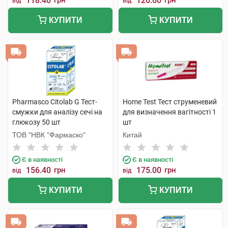
118.40
грн
126.60
грн
від
від
КУПИТИ
КУПИТИ
Pharmasco Citolab G Тест-
Home Test Тест струменевий
смужки для аналізу сечі на
для визначення вагітності 1
глюкозу 50 шт
шт
ТОВ "НВК "Фармаско"
Китай
Є в наявності
Є в наявності
156.40
грн
175.00
грн
від
від
КУПИТИ
КУПИТИ