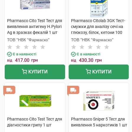
Pharmasco Cito Test Тест для
Pharmasco Citolab 3GK Тест-
виявлення антигену Н.Pylori
смужки для аналізу сечі на
Ag в зразках фекалій 1 шт
глюкозу, білок, кетони 100
шт
ТОВ "НВК "Фармаско"
ТОВ "НВК "Фармаско"
Є в наявності
Є в наявності
417.00
грн
430.30
грн
від
від
КУПИТИ
КУПИТИ
Pharmasco Cito Test Тест для
Pharmasco Sniper 5 Тест для
діагностики грипу 1 шт
виявлення 5 наркотиків 1 шт