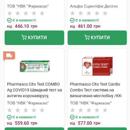
ТОВ "НВК "Фармаско"
Альфа Сціентіфік Десігнс
Є в наявності
Є в наявності
446.10
грн
461.00
грн
від
від
КУПИТИ
КУПИТИ
Pharmasco Cito Test COMBO
Pharmasco Cito Test Cardio
Ag COVID19 Швидкий тест на
Combo Тест-система на
антиген коронавірусу,
визначення міоглобіну /КК-
вірусів грипу А та В 1 шт
МВ/тропоніну I 1 шт
ТОВ "НВК "Фармаско"
ТОВ "НВК "Фармаско"
Є в наявності
Є в наявності
559.60
грн
577.00
грн
від
від