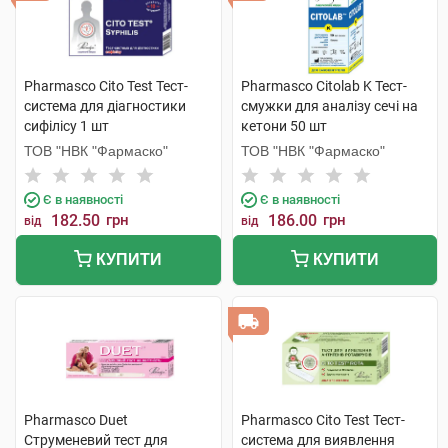
Pharmasco Cito Test Тест-
Pharmasco Citolab K Тест-
система для діагностики
смужки для аналізу сечі на
cифілісу 1 шт
кетони 50 шт
ТОВ "НВК "Фармаско"
ТОВ "НВК "Фармаско"
Є в наявності
Є в наявності
182.50
грн
186.00
грн
від
від
КУПИТИ
КУПИТИ
Pharmasco Duet
Pharmasco Cito Test Тест-
Струменевий тест для
система для виявлення