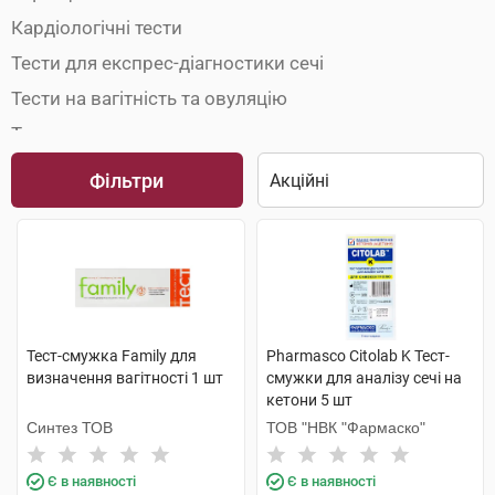
Кардіологічні тести
Тести для експрес-діагностики сечі
Тести на вагітність та овуляцію
Тести на наркотики
Фільтри
Тест-смужка Family для
Pharmasco Citolab K Тест-
визначення вагітності 1 шт
смужки для аналізу сечі на
кетони 5 шт
Синтез ТОВ
ТОВ "НВК "Фармаско"
Є в наявності
Є в наявності