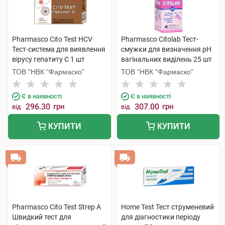
Pharmasco Cito Test HCV
Pharmasco Citolab Тест-
Тест-система для виявлення
смужки для визначення pH
вірусу гепатиту С 1 шт
вагінальних виділень 25 шт
ТОВ "НВК "Фармаско"
ТОВ "НВК "Фармаско"
Є в наявності
Є в наявності
296.30
грн
307.00
грн
від
від
КУПИТИ
КУПИТИ
Pharmasco Cito Test Strep A
Home Test Тест струменевий
Швидкий тест для
для діагностики періоду