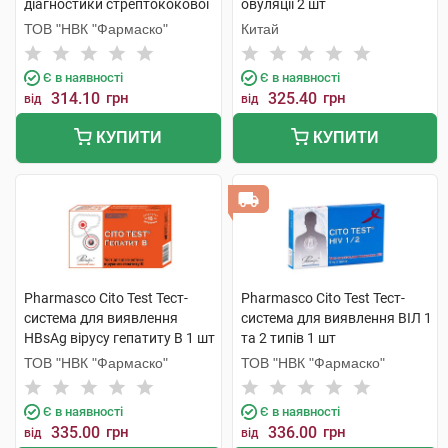
діагностики стрептококової
овуляції 2 шт
ангіни 1 шт
ТОВ "НВК "Фармаско"
Китай
Є в наявності
Є в наявності
314.10
грн
325.40
грн
від
від
КУПИТИ
КУПИТИ
Pharmasco Cito Test Тест-
Pharmasco Cito Test Тест-
система для виявлення
система для виявлення ВІЛ 1
HBsAg вірусу гепатиту B 1 шт
та 2 типів 1 шт
ТОВ "НВК "Фармаско"
ТОВ "НВК "Фармаско"
Є в наявності
Є в наявності
335.00
грн
336.00
грн
від
від