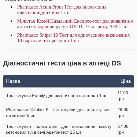
Pharmasco Actim Prom Тест для визначення
навколоплідних вод 1 шт
Мілістан Комбі Назальний Експрес-тест для виявлення
антигену коронавірусу COVID-19 та грипу А/В 1 шт
Pharmasco Sniper 10 Тест для одночасного визначення
10 наркотичних речовин 1 шт
Діагностичні тести ціна в аптеці DS
Назва
Ціна
11.00
Тест-смужка Family для визначення вагітності 1 шт
грн
Pharmasco Citolab K Тест-смужки для аналізу сечі
28.80
на кетони 5 шт
грн
Тест-смужки індикаторні для визначення вмісту
67.00
кетонових тіл в сечі Ацетонтест 25 шт
грн