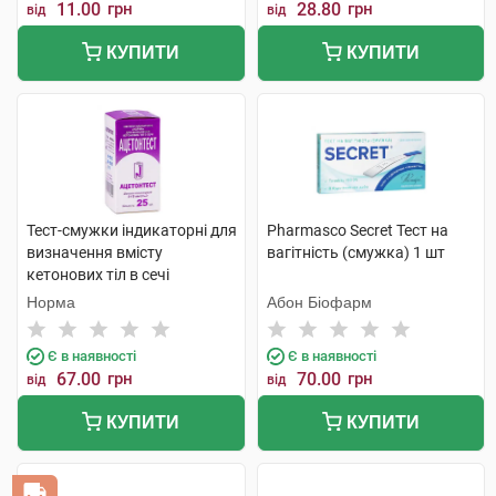
11.00
грн
28.80
грн
від
від
КУПИТИ
КУПИТИ
Тест-смужки індикаторні для
Pharmasco Secret Тест на
визначення вмісту
вагітність (смужка) 1 шт
кетонових тіл в сечі
Ацетонтест 25 шт
Норма
Абон Біофарм
Є в наявності
Є в наявності
67.00
грн
70.00
грн
від
від
КУПИТИ
КУПИТИ