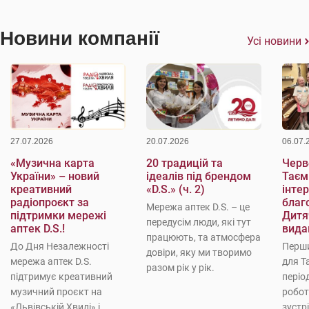
Новини компанії
Усі новини
27.07.2026
20.07.2026
06.07.
«Музична карта
20 традицій та
Черве
України» – новий
ідеалів під брендом
Таєм
креативний
«D.S.» (ч. 2)
інте
радіопроєкт за
благо
Мережа аптек D.S. – це
підтримки мережі
Дитя
передусім люди, які тут
аптек D.S.!
вида
працюють, та атмосфера
До Дня Незалежності
Перши
довіри, яку ми творимо
мережа аптек D.S.
для Т
разом рік у рік.
підтримує креативний
періо
музичний проєкт на
робот
«Львівській Хвилі» і
зустр