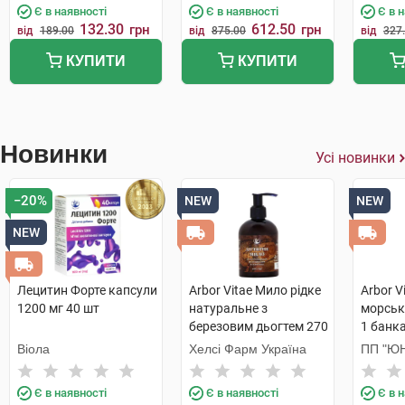
Є в наявності
Є в наявності
Є в 
132.30
612.50
грн
грн
від
189.00
від
875.00
від
327
КУПИТИ
КУПИТИ
Новинки
Усі новинки
−20%
NEW
NEW
NEW
Лецитин Форте капсули
Arbor Vitae Мило рідке
Arbor V
1200 мг 40 шт
натуральне з
морськ
березовим дьогтем 270
1 банк
г 1 флакон
Віола
Хелсі Фарм Україна
ПП "ЮН
Є в наявності
Є в наявності
Є в 