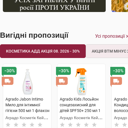
Вигідні пропозиції
Усі пропозиції
КОСМЕТИКА АДД АКЦІЯ 08. 2026 - 30%
АКЦІЯ ВТМ МІНУС 2
−30%
−30%
−30%
Agrado Jabon Intimo
Agrado Kids Лосьйон
Agrado 
Мило для інтимної
сонцезахисний для
Кондиц
гігієни 500 мл 1 флакон
дітей SPF50+ 250 мл 1
волосс
флакон
віднов
Аградо Косметік Кейр
Аградо Косметік Кейр
Аградо
900 мл
3000 С.Л.У.
3000 С.Л.У.
3000 С.