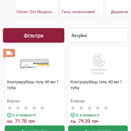
Clever Girl Медичний силіконовий пластир від шрамів і рубців 32 x 4 см
Гель силіконовий проти шрамів та рубців з вітаміном В5 та Е
Дерматікс
Фільтри
Контрарубець гель 40 мл 1
Контрарубець гель 40 мл 1
туба
туба
Кортес
Еліксир
Є в наявності
Є в наявності
71.70
грн
79.20
грн
від
від