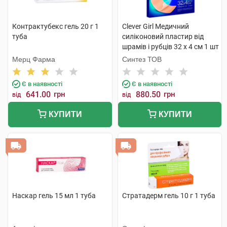
Контрактубекс гель 20 г 1
Clever Girl Медичний
туба
силіконовий пластир від
шрамів і рубців 32 x 4 см 1 шт
Мерц Фарма
Синтез ТОВ
Є в наявності
Є в наявності
641.00
грн
880.50
грн
від
від
КУПИТИ
КУПИТИ
Наскар гель 15 мл 1 туба
Стратадерм гель 10 г 1 туба