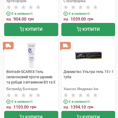
Артесфарм
Стратфарма
Є в наявності
Є в наявності
904.00
грн
1039.00
грн
від
від
КУПИТИ
КУПИТИ
Biotrade SCAREX Гель
Дерматікс Ультра гель 15 г 1
силіконовий проти шрамів
туба
та рубців з вітаміном В5 та Е
15 мл 1 туба
Біотрейд Болгарія
Хансон Медикал Інк
Є в наявності
Є в наявності
1103.00
грн
1394.10
грн
від
від
КУПИТИ
КУПИТИ