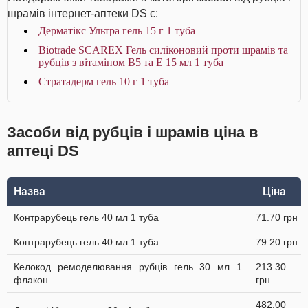
шрамів інтернет-аптеки DS є:
Дерматікс Ультра гель 15 г 1 туба
Biotrade SCAREX Гель силіконовий проти шрамів та
рубців з вітаміном В5 та Е 15 мл 1 туба
Стратадерм гель 10 г 1 туба
Засоби від рубців і шрамів ціна в
аптеці DS
Назва
Ціна
Контрарубець гель 40 мл 1 туба
71.70 грн
Контрарубець гель 40 мл 1 туба
79.20 грн
Келокод ремоделювання рубців гель 30 мл 1
213.30
флакон
грн
482.00