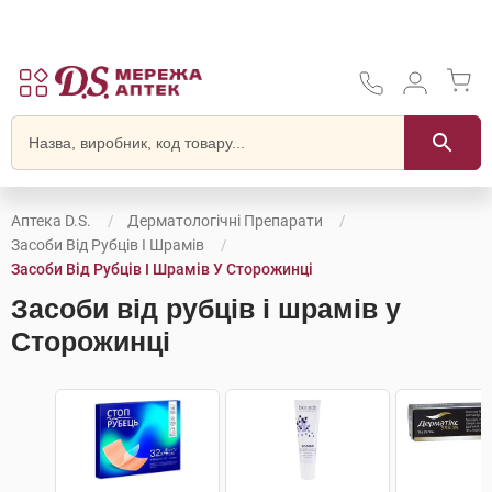
Аптека D.S.
Дерматологічні Препарати
Засоби Від Рубців І Шрамів
Засоби Від Рубців І Шрамів У Сторожинці
Засоби від рубців і шрамів у
Сторожинці