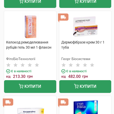
КУПИТИ
КУПИТИ
Келокод ремоделювання
Дермофібразе крем 30 г 1
рубців гель 30 мл 1 флакон
туба
ФітоБіоТехнології
Георг Біосистеми
Є в наявності
Є в наявності
213.30
грн
482.00
грн
від
від
КУПИТИ
КУПИТИ