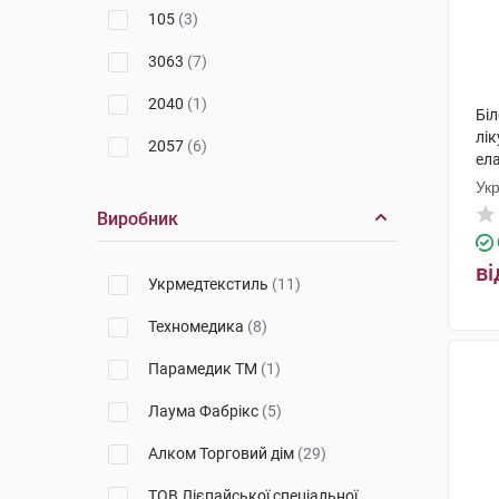
105
(3)
3063
(7)
2040
(1)
Бі
лі
2057
(6)
ел
жор
Ук
103
(1)
Виробник
2032
(2)
ві
2031
(3)
Укрмедтекстиль
(11)
2030
(5)
Техномедика
(8)
2039
(4)
Парамедик ТМ
(1)
Лаума Фабрікс
(5)
Алком Торговий дім
(29)
ТОВ Лієпайської спеціальної