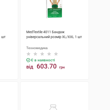
MedTextile 4011 Бандаж
1 шт
універсальний розмір ХL/XXL 1 шт
Техномедика
Є в наявності
603.70
від
грн
КУПИТИ