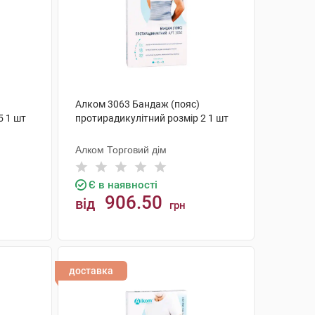
Алком 3063 Бандаж (пояс)
5 1 шт
протирадикулітний розмір 2 1 шт
Алком Торговий дім
Є в наявності
906.50
від
грн
КУПИТИ
доставка