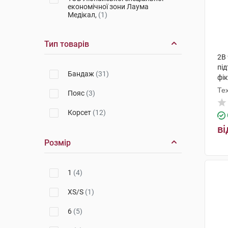
економічної зони Лаума
Медікал,
(1)
Тип товарів
2B
пі
Бандаж
(31)
фік
Те
Пояс
(3)
Корсет
(12)
ві
Розмір
1
(4)
XS/S
(1)
6
(5)