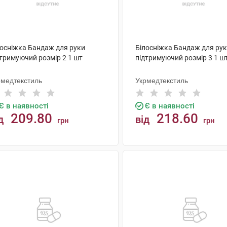
лосніжка Бандаж для руки
Білосніжка Бандаж для ру
дтримуючий розмір 2 1 шт
підтримуючий розмір 3 1 ш
рмедтекстиль
Укрмедтекстиль
Є в наявності
Є в наявності
209.80
218.60
д
від
грн
грн
КУПИТИ
КУПИТИ