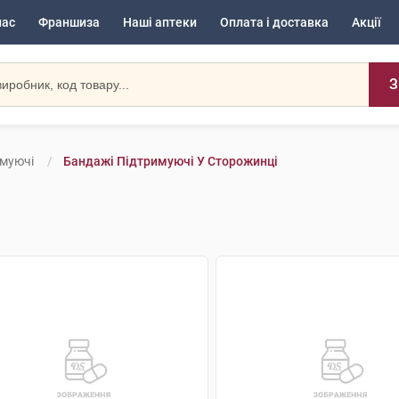
нас
Франшиза
Наші аптеки
Оплата і доставка
Акції
З
имуючі
Бандажі Підтримуючі У Сторожинці