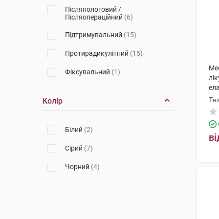
Післяпологовий /
Післяопераційний
(6)
Підтримувальний
(15)
Протирадикулітний
(15)
Me
Фіксувальний
(1)
лі
ела
Те
Колір
Білий
(2)
ві
Сірий
(7)
Чорний
(4)