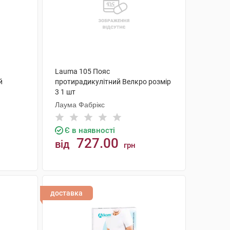
Lauma 105 Пояс
й
протирадикулітний Велкро розмір
3 1 шт
Лаума Фабрікс
Є в наявності
727.00
від
грн
КУПИТИ
доставка