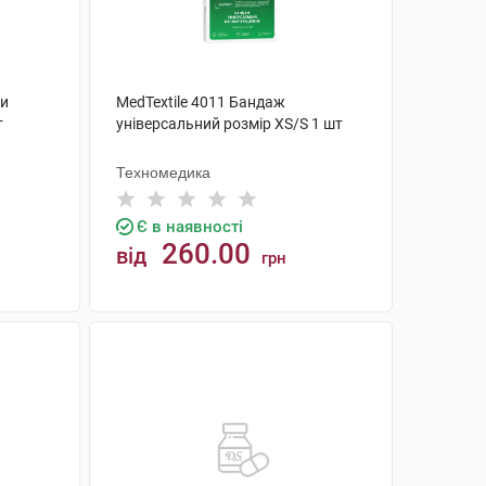
ки
MedTextile 4011 Бандаж
т
універсальний розмір XS/S 1 шт
Техномедика
Є в наявності
260.00
від
грн
КУПИТИ