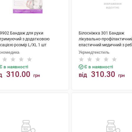
 9902 Бандаж для руки
Білосніжка 301 Бандаж
дтримуючий з додатковою
лікувально-профілактични
сацією розмір L/XL 1 шт
еластичний медичний з ре
жорсткості розмір 5 1 шт
хномедика
Укрмедтекстиль
Є в наявності
Є в наявності
310.00
310.30
д
від
грн
грн
КУПИТИ
КУПИТИ