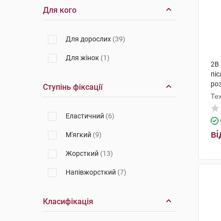
Для кого
Для дорослих
(39)
Для жінок
(1)
2B
пі
роз
Ступінь фіксації
Те
Еластичний
(6)
ві
М'ягкий
(9)
Жорсткий
(13)
Напівжорсткий
(7)
Класифікація