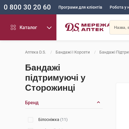
0 800 30 20 60
Програми для клієнтів
Робота у 
Каталог
Аптека D.S.
Бандажі І Корсети
Бандажі Підтр
Бандажі
підтримуючі у
Сторожинці
Бренд
Білосніжка
(11)