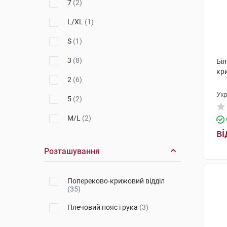
7
(2)
L/XL
(1)
S
(1)
3
(8)
Бі
кр
2
(6)
Ук
5
(2)
M/L
(2)
ві
ХL/XXL
(1)
Розташування
L
(1)
M
(1)
Попереково-крижовий відділ
(35)
5 x 7.5 см
(3)
Плечовий пояс і рука
(3)
4
(6)