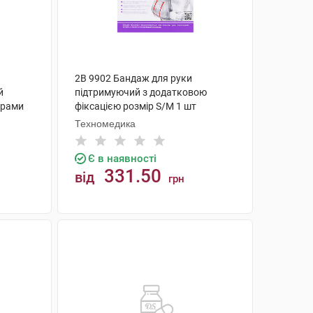
2B 9902 Бандаж для руки
й
підтримуючий з додатковою
брами
фіксацією розмір S/M 1 шт
Техномедика
Є в наявності
331.50
від
грн
КУПИТИ