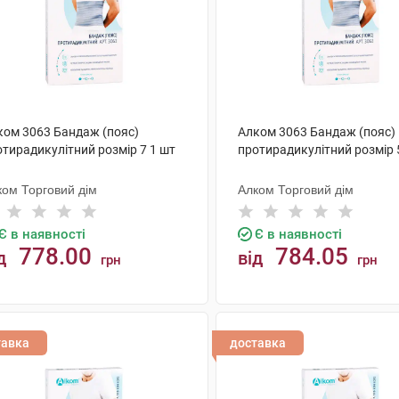
ком 3063 Бандаж (пояс)
Алком 3063 Бандаж (пояс)
отирадикулітний розмір 7 1 шт
протирадикулітний розмір 
ком Торговий дім
Алком Торговий дім
Є в наявності
Є в наявності
778.00
784.05
д
від
грн
грн
КУПИТИ
КУПИТИ
тавка
доставка