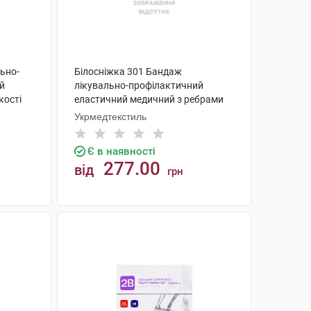
ьно-
Білосніжка 301 Бандаж
й
лікувально-профілактичний
кості
еластичний медичний з ребрами
жорсткості розмір 4 1 шт
Укрмедтекстиль
Є в наявності
277.00
від
грн
КУПИТИ