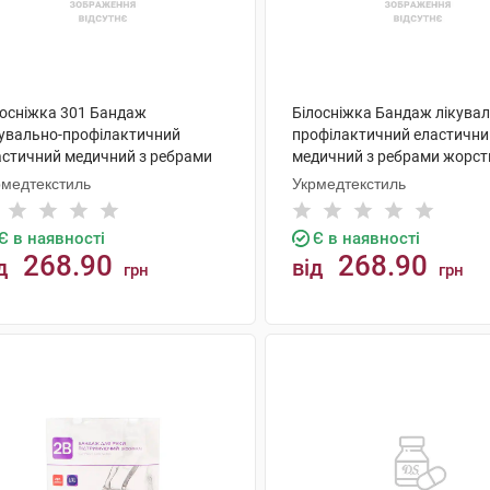
лосніжка 301 Бандаж
Білосніжка Бандаж лікувал
кувально-профілактичний
профілактичний еластични
астичний медичний з ребрами
медичний з ребрами жорст
сткості розмір 7 1 шт
розмір 3 1 шт
рмедтекстиль
Укрмедтекстиль
Є в наявності
Є в наявності
268.90
268.90
д
від
грн
грн
КУПИТИ
КУПИТИ