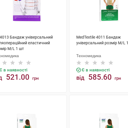
 4013 Бандаж універсальний
MedTextile 4011 Бандаж
сляопераційний еластичний
універсальний розмір M/L 
мір M/L 1 шт
хномедика
Техномедика
Є в наявності
Є в наявності
521.00
585.60
д
від
грн
грн
КУПИТИ
КУПИТИ