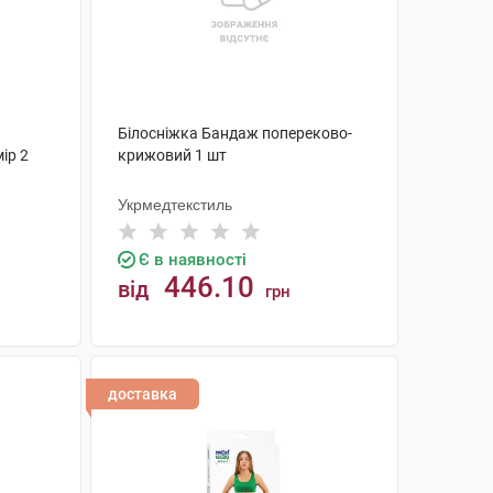
Білосніжка Бандаж попереково-
ір 2
крижовий 1 шт
Укрмедтекстиль
Є в наявності
446.10
від
грн
КУПИТИ
доставка