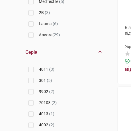
MedTextile
(5)
2B
(3)
Lauma
(6)
Бі
пі
Алком
(29)
Ук
Серія
ві
4011
(3)
301
(5)
9902
(2)
70108
(2)
4013
(1)
4002
(2)