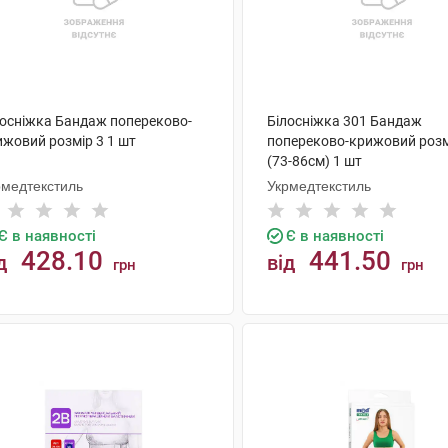
лосніжка Бандаж попереково-
Білосніжка 301 Бандаж
ижовий розмір 3 1 шт
попереково-крижовий розм
(73-86см) 1 шт
рмедтекстиль
Укрмедтекстиль
Є в наявності
Є в наявності
428.10
441.50
д
від
грн
грн
КУПИТИ
КУПИТИ