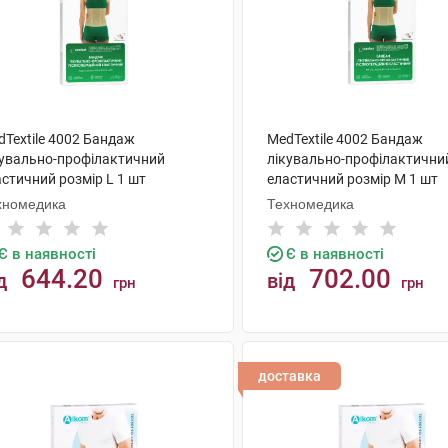
dTextile 4002 Бандаж
MedTextile 4002 Бандаж
кувально-профілактичний
лікувально-профілактични
стичний розмір L 1 шт
еластичний розмір М 1 шт
хномедика
Техномедика
Є в наявності
Є в наявності
644.20
702.00
д
від
грн
грн
КУПИТИ
КУПИТИ
доставка