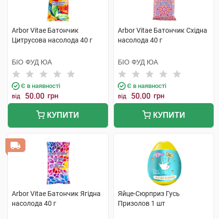
Arbor Vitae Батончик
Arbor Vitae Батончик Східна
Цитрусова насолода 40 г
насолода 40 г
БІО ФУД ЮА
БІО ФУД ЮА
Є в наявності
Є в наявності
50.00
грн
50.00
грн
від
від
КУПИТИ
КУПИТИ
Arbor Vitae Батончик Ягідна
Яйце-Сюрприз Гусь
насолода 40 г
Призолов 1 шт