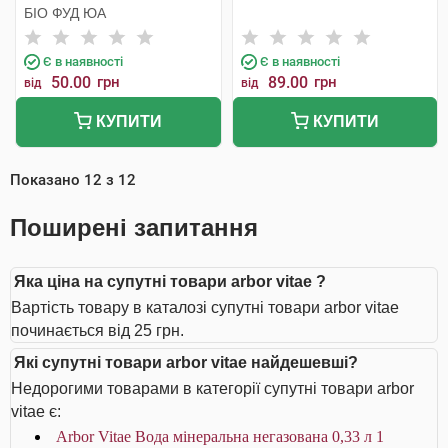
БІО ФУД ЮА
Є в наявності
Є в наявності
50.00
грн
89.00
грн
від
від
КУПИТИ
КУПИТИ
Показано
12
з
12
Поширені запитання
Яка ціна на супутні товари arbor vitae ?
Вартість товару в каталозі супутні товари arbor vitae
починається від 25 грн.
Які супутні товари arbor vitae найдешевші?
Недорогими товарами в категорії супутні товари arbor
vitae є:
Arbor Vitae Вода мінеральна негазована 0,33 л 1