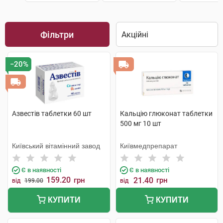
Фільтри
−20%
Азвестів таблетки 60 шт
Кальцію глюконат таблетки
500 мг 10 шт
Київський вітамінний завод
Київмедпрепарат
Є в наявності
Є в наявності
159.20
грн
21.40
грн
від
199.00
від
КУПИТИ
КУПИТИ