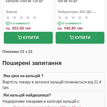
капсули 1000 мг 120 шт
500 мг 50 шт
Solaray
Лабораторiос БIО-ДIС
Еспанія
Є в наявності
Є в наявності
853.00
грн
940.80
грн
від
від
КУПИТИ
КУПИТИ
Показано
22
з
22
Поширені запитання
Яка ціна на кальцій ?
Вартість товару в каталозі кальцій починається від 21.4
грн.
Які кальцій найдешевші?
Недорогими товарами в категорії кальцій є: