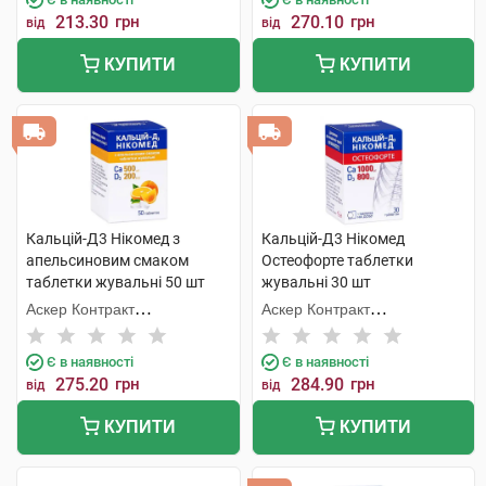
213.30
грн
270.10
грн
від
від
КУПИТИ
КУПИТИ
Кальцій-Д3 Нікомед з
Кальцій-Д3 Нікомед
апельсиновим смаком
Остеофорте таблетки
таблетки жувальні 50 шт
жувальні 30 шт
Аскер Контракт
Аскер Контракт
Мануфекчерінг АС
Мануфекчерінг АС
Є в наявності
Є в наявності
275.20
грн
284.90
грн
від
від
КУПИТИ
КУПИТИ