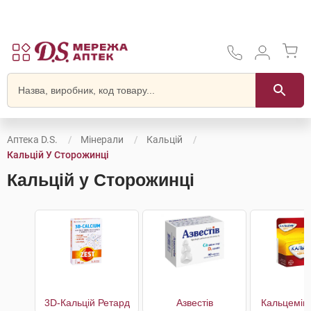
Аптека D.S.
Мінерали
Кальцій
Кальцій У Сторожинці
Кальцій у Сторожинці
3D-Кальцій Ретард
Азвестів
Кальцемін