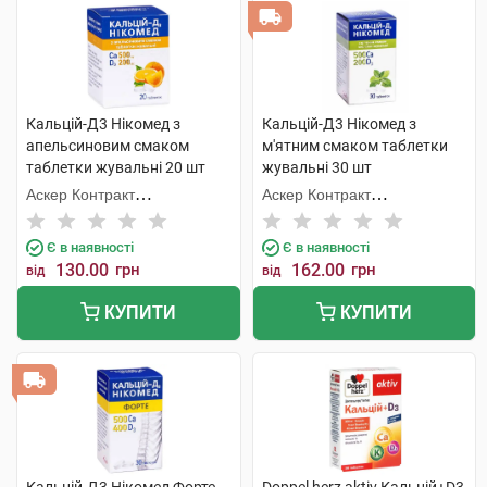
Кальцій-Д3 Нікомед з
Кальцій-Д3 Нікомед з
апельсиновим смаком
м'ятним смаком таблетки
таблетки жувальні 20 шт
жувальні 30 шт
Аскер Контракт
Аскер Контракт
Мануфекчерінг АС
Мануфекчерінг АС
Є в наявності
Є в наявності
130.00
грн
162.00
грн
від
від
КУПИТИ
КУПИТИ