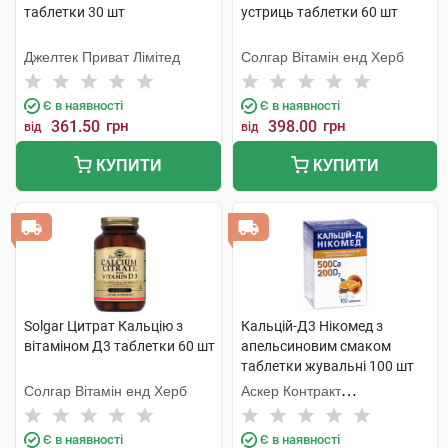
таблетки 30 шт
устриць таблетки 60 шт
Джелтек Приват Лімітед
Солгар Вітамін енд Херб
Є в наявності
Є в наявності
361.50
грн
398.00
грн
від
від
КУПИТИ
КУПИТИ
Solgar Цитрат Кальцію з
Кальцій-Д3 Нікомед з
вітаміном Д3 таблетки 60 шт
апельсиновим смаком
таблетки жувальні 100 шт
Солгар Вітамін енд Херб
Аскер Контракт
Мануфекчерінг АС
Є в наявності
Є в наявності