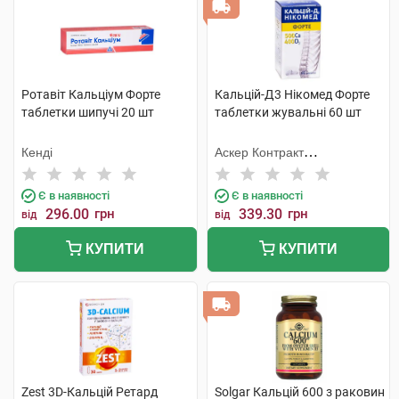
Ротавіт Кальціум Форте
Кальцій-Д3 Нікомед Форте
таблетки шипучі 20 шт
таблетки жувальні 60 шт
Кенді
Аскер Контракт
Мануфекчерінг АС
Є в наявності
Є в наявності
296.00
грн
339.30
грн
від
від
КУПИТИ
КУПИТИ
Zest 3D-Кальцій Ретард
Solgar Кальцій 600 з раковин