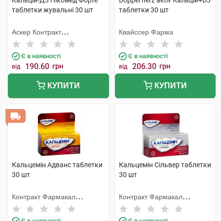
Кальцій-Д3 Нікомед Форте
Doppel herz aktiv Кальцій+D3
таблетки жувальні 30 шт
таблетки 30 шт
Аскер Контракт
Квайссер Фарма
Мануфекчерінг АС
Є в наявності
Є в наявності
190.60
грн
206.30
грн
від
від
КУПИТИ
КУПИТИ
Кальцемін Адванс таблетки
Кальцемін Сільвер таблетки
30 шт
30 шт
Контракт Фармакал
Контракт Фармакал
Корпорейшн
Корпорейшн
Є в наявності
Є в наявності