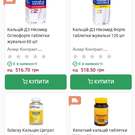
Кальцій-Д3 Нікомед
Кальцій-Д3 Нікомед Форте
Остеофорте таблетки
таблетки жувальні 120 шт
жувальні 60 шт
Аскер Контракт
Аскер Контракт
Мануфекчерінг АС
Мануфекчерінг АС
Є в наявності
Є в наявності
516.70
грн
518.50
грн
від
від
КУПИТИ
КУПИТИ
Solaray Кальцію Цитрат
Хелатний кальцій таблетки